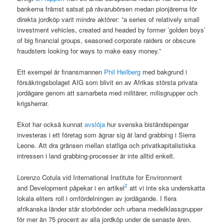
bankerna främst satsat på råvarubörsen medan pionjärerna för
direkta jordköp varit mindre aktörer: ”a series of relatively small
investment vehicles, created and headed by former ’golden boys’
of big financial groups, seasoned corporate raiders or obscure
fraudsters looking for ways to make easy money.”
Ett exempel är finansmannen
Phil Heilberg
med bakgrund i
försäkringsbolaget AIG som blivit en av Afrikas största privata
jordägare genom att samarbeta med militärer, milisgrupper och
krigsherrar.
Ekot har också kunnat
avslöja
hur svenska biståndspengar
investeras i ett företag som ägnar sig åt land grabbing i Sierra
Leone. Att dra gränsen mellan statliga och privatkapitalistiska
intressen i land grabbing-processer är inte alltid enkelt.
Lorenzo Cotula vid International Institute for Environment
2
and Development påpekar i en artikel
att vi inte ska underskatta
lokala eliters roll i omfördelningen av jordägande. I flera
afrikanska länder står storbönder och urbana medelklassgrupper
för mer än 75 procent av alla jordköp under de senaste åren.