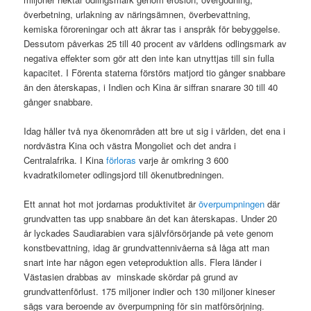
överbetning, urlakning av näringsämnen, överbevattning,
kemiska föroreningar och att åkrar tas i anspråk för bebyggelse.
Dessutom påverkas 25 till 40 procent av världens odlingsmark av
negativa effekter som gör att den inte kan utnyttjas till sin fulla
kapacitet. I Förenta staterna förstörs matjord tio gånger snabbare
än den återskapas, i Indien och Kina är siffran snarare 30 till 40
gånger snabbare.
Idag håller två nya ökenområden att bre ut sig i världen, det ena i
nordvästra Kina och västra Mongoliet och det andra i
Centralafrika. I Kina
förloras
varje år omkring 3 600
kvadratkilometer odlingsjord till ökenutbredningen.
Ett annat hot mot jordarnas produktivitet är
överpumpningen
där
grundvatten tas upp snabbare än det kan återskapas. Under 20
år lyckades Saudiarabien vara självförsörjande på vete genom
konstbevattning, idag är grundvattennivåerna så låga att man
snart inte har någon egen veteproduktion alls. Flera länder i
Västasien drabbas av minskade skördar på grund av
grundvattenförlust. 175 miljoner indier och 130 miljoner kineser
sägs vara beroende av överpumpning för sin matförsörjning.