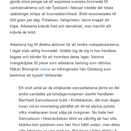
gjorde stora pengar på att exportera svenska livsmedel till
centralmakterna och när Tyskland i februari inledde det totala
ubåtskriget ströps all livsmedelsinförsel. Bröd ransonerades till
200 gram per dag. Potatisen, fattigmaten, fanns knappt att
köpa. Arbetarna krävde fred och demokrati, men framför allt
krävde de bröd.
Arbetarna tog till direkta aktioner för att hindra matspekulanterna.
I regel stals aldrig livsmedel. Istället tog de sig in hos handlare,
bagare och bönder för att inventera deras lager. Varorna
tvångsköptes till priser som arbetarna fastslog som rättvisa.
Håkan Blomqvist
citerar
en tidningsnotis från Göteborg som
beskriver ett typiskt förfarande:
Ett stort antal av de strejkande varvsarbetarna jämte en del
andra samlades på torsdagsmorgonen utanför handlaren
Bernhard Samuelssons butik i Kvillebäcken, där man dagen
innan vid en inventering påträffat ett 40-tal säckar potatis
vilka innehavaren lovat sälja på morgonen. Nu hade herr
Samuelsson i förskräckelsen blivit så välvillig att han ville
skänka bort potatisen som han förut hållit undan, men detta
ville arbetarna ej vara med om. Potatisen såldes därför i 5