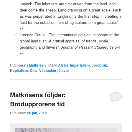
kapitel: ”The labourers are first driven from the land, and
then come the sheep. Land grabbing on a great scale, such
as was perpetrated in England, is the first step in creating a
field for the establishment of agriculture on a great scale.”
↩
Lorenzo Cotula, ”The international political economy of the
global land rush: A critical appraisal of trends, scale,
geography and drivers”,
Journal of Peasant Studies
, 39:3-4
↩
Publicerat i
Matkrisen
|
Märkt
Afrika
,
Imperialism
,
Jordbruk
,
Kapitalism
,
Kina
,
Västasien
|
2
svar
Matkrisens följder:
Brödupprorens tid
Publicerat
26 juli, 2012