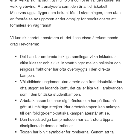
verklig vårvind. Att analysera samtiden är alltid riskabelt,
Minervas uggla flyger som bekant först i skymningen, men utan
en förståelse av upproren är det omöjligt för revolutionärer att
formulera en väg framåt.
Vi kan skissartat konstatera att det finns vissa återkommande
drag i revolterna:
Det handlar om breda folkliga samlingar vilka inkluderar
olika klasser och skikt. Motsättningar mellan politiska och
religiösa fraktioner har ofta överbryggts i den direkta
kampen.
Välutbildade ungdomar utan arbete och framtidsutsikter har
ofta utgjort en ledande kraft, det gäller lika väl i arabvärlden
som i den brittiska studentkampen.
Arbetarklassen befinner sig i rörelse och har på flera håll
gått ut i mäktiga strejker. Hur arbetarkampen kan anknyta
till den folkligt-demokratiska kampen återstår att se.
Den huvudsakliga kampmetoden har varit stora öppna
disciplinerade demonstrationer.
Torgen har blivit symboler för rörelserna. Genom att ta