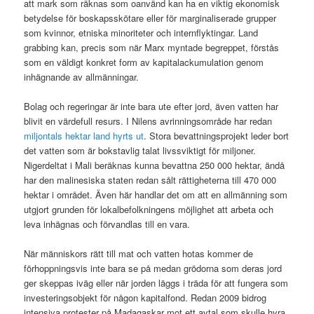
att mark som räknas som oanvänd kan ha en viktig ekonomisk
betydelse för boskapsskötare eller för marginaliserade grupper
som kvinnor, etniska minoriteter och internflyktingar. Land
grabbing kan, precis som när Marx myntade begreppet, förstås
som en väldigt konkret form av kapitalackumulation genom
inhägnande av allmänningar.
Bolag och regeringar är inte bara ute efter jord, även vatten har
blivit en värdefull resurs. I Nilens avrinningsområde har redan
miljontals hektar land hyrts ut
. Stora bevattningsprojekt leder bort
det vatten som är bokstavlig talat livssviktigt för miljoner.
Nigerdeltat i Mali beräknas kunna bevattna 250 000 hektar, ändå
har den malinesiska staten redan sålt rättigheterna till 470 000
hektar i området. Även här handlar det om att en allmänning som
utgjort grunden för lokalbefolkningens möjlighet att arbeta och
leva inhägnas och förvandlas till en vara.
När människors rätt till mat och vatten hotas kommer de
förhoppningsvis inte bara se på medan grödorna som deras jord
ger skeppas iväg eller när jorden läggs i träda för att fungera som
investeringsobjekt för någon kapitalfond. Redan 2009 bidrog
intensiva protester på Madagaskar mot ett avtal som skulle hyra