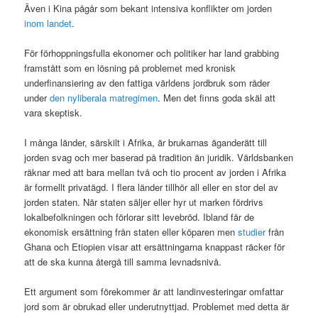
Även i Kina pågår som bekant intensiva konflikter om jorden
inom landet
.
För förhoppningsfulla ekonomer och politiker har land grabbing
framstått som en lösning på problemet med kronisk
underfinansiering av den fattiga världens jordbruk som råder
under
den nyliberala matregimen
. Men det finns goda skäl att
vara skeptisk.
I många länder, särskilt i Afrika, är brukarnas äganderätt till
jorden svag och mer baserad på tradition än juridik. Världsbanken
räknar med att bara mellan två och tio procent av jorden i Afrika
är formellt privatägd. I flera länder tillhör all eller en stor del av
jorden staten. När staten säljer eller hyr ut marken fördrivs
lokalbefolkningen och förlorar sitt levebröd. Ibland får de
ekonomisk ersättning från staten eller köparen men
studier
från
Ghana och Etiopien visar att ersättningarna knappast räcker för
att de ska kunna återgå till samma levnadsnivå.
Ett argument som förekommer är att landinvesteringar omfattar
jord som är obrukad eller underutnyttjad. Problemet med detta är