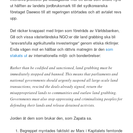
ut hälften av landets jordbruksmark till det sydkoreanska
företaget Daewoo till att regeringen störtades och att avtalet revs
upp.
Det räcker knappast med linjen som företräds av Världsbanken,
G8 och vissa västerländska NGO:er där land grabbing ska bli
”ansvarsfulla agrikulturella investeringar” genom etiska riktlinjer.
Enda vägen mot en hållbar och rättvis matregim är den
som
stakats ut
av internationella miljö- och bonderörelser:
Rather than be codified and sanctioned, land grabbing must be
immediately stopped and banned. This means that parliaments and
national governments should urgently suspend all large-scale land
transactions, rescind the deals already signed, return the
misappropriated lands to communities and outlaw land grabbing.
Governments must also stop oppressing and criminalising peoples for
defending their lands and release detained activists.
Jorden åt dem som brukar den, som Zapata sa.
Begreppet myntades faktiskt av Marx i Kapitalets femtonde