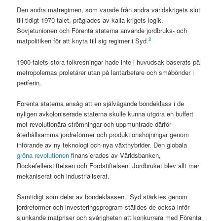
Den andra matregimen, som varade från andra världskrigets slut
till tidigt 1970-talet, präglades av kalla krigets logik.
Sovjetunionen och Förenta staterna använde jordbruks- och
2
matpolitiken för att knyta till sig regimer i Syd.
1900-talets stora folkresningar hade inte i huvudsak baserats på
metropolernas proletärer utan på lantarbetare och småbönder i
periferin.
Förenta staterna ansåg att en självägande bondeklass i de
nyligen avkoloniserade staterna skulle kunna utgöra en buffert
mot revolutionära strömningar och uppmuntrade därför
återhållsamma jordreformer och produktionshöjningar genom
införande av ny teknologi och nya växthybrider. Den globala
gröna revolutionen
finansierades av Världsbanken,
Rockefellerstiftelsen och Fordstiftelsen. Jordbruket blev allt mer
mekaniserat och industrialiserat.
Samtidigt som delar av bondeklassen i Syd stärktes genom
jordreformer och investeringsprogram ställdes de också inför
sjunkande matpriser och svårigheten att konkurrera med Förenta