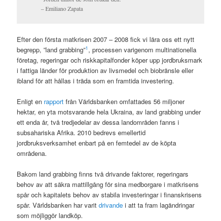
– Emiliano Zapata
Efter den första matkrisen 2007 – 2008 fick vi lära oss ett nytt
1
begrepp, ”land grabbing”
, processen varigenom multinationella
företag, regeringar och riskkapitalfonder köper upp jordbruksmark
i fattiga länder för produktion av livsmedel och biobränsle eller
ibland för att hållas i träda som en framtida investering.
Enligt en
rapport
från Världsbanken omfattades 56 miljoner
hektar, en yta motsvarande hela Ukraina, av land grabbing under
ett enda år, två tredjedelar av dessa landområden fanns i
subsahariska Afrika. 2010 bedrevs emellertid
jordbruksverksamhet enbart på en femtedel av de köpta
områdena.
Bakom land grabbing finns två drivande faktorer, regeringars
behov av att säkra mattillgång för sina medborgare i matkrisens
spår och kapitalets behov av stabila investeringar i finanskrisens
spår. Världsbanken har varit
drivande
i att ta fram lagändringar
som möjliggör landköp.