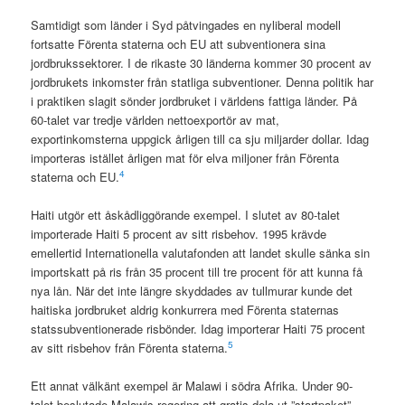
Samtidigt som länder i Syd påtvingades en nyliberal modell
fortsatte Förenta staterna och EU att subventionera sina
jordbrukssektorer. I de rikaste 30 länderna kommer 30 procent av
jordbrukets inkomster från statliga subventioner. Denna politik har
i praktiken slagit sönder jordbruket i världens fattiga länder. På
60-talet var tredje världen nettoexportör av mat,
exportinkomsterna uppgick årligen till ca sju miljarder dollar. Idag
importeras istället årligen mat för elva miljoner från Förenta
4
staterna och EU.
Haiti utgör ett åskådliggörande exempel. I slutet av 80-talet
importerade Haiti 5 procent av sitt risbehov. 1995 krävde
emellertid Internationella valutafonden att landet skulle sänka sin
importskatt på ris från 35 procent till tre procent för att kunna få
nya lån. När det inte längre skyddades av tullmurar kunde det
haitiska jordbruket aldrig konkurrera med Förenta staternas
statssubventionerade risbönder. Idag importerar Haiti 75 procent
5
av sitt risbehov från Förenta staterna.
Ett annat välkänt exempel är Malawi i södra Afrika. Under 90-
talet beslutade Malawis regering att gratis dela ut ”startpaket”