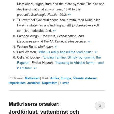
McMichael, ”Agriculture and the state system: The rise and
decline of national agricultures, 1870 to the
present”,
Sociologia Ruralis
, 29:2.
↩
Till exempel Sovjetunionens sockeravtal med Kuba eller
Förenta staternas användning av sitt jordbruksöverskott
som livsmedelsbistånd.
↩
Farshad Araghi,
Peasants, Globalization, and
Dispossession: A World Historical Perspective.
↩
Walden Bello,
Matkrigen
.
↩
Fred Weston,
”What is really behind the food crisis”
.
↩
Celia W. Dugger,
”Ending Famine, Simply by Ignoring the
Experts”
; Ernest Harsch,
”Investing in Africa’s farms – and
it’s future”
.
↩
Publicerat i
Matkrisen
|
Märkt
Afrika
,
Europa
,
Förenta staterna
,
Imperialism
,
Jordbruk
,
Kapitalism
|
1
svar
Matkrisens orsaker:
3
Jordförlust, vattenbrist och