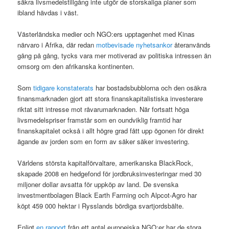
säkra livsmedelstillgång inte utgör de storskaliga planer som
ibland hävdas i väst.
Västerländska medier och NGO:ers upptagenhet med Kinas
närvaro i Afrika, där redan
motbevisade nyhetsankor
återanvänds
gång på gång, tycks vara mer motiverad av politiska intressen än
omsorg om den afrikanska kontinenten.
Som
tidigare konstaterats
har bostadsbubblorna och den osäkra
finansmarknaden gjort att stora finanskapitalistiska investerare
riktat sitt intresse mot råvarumarknaden. När fortsatt höga
livsmedelspriser framstår som en oundviklig framtid har
finanskapitalet också i allt högre grad fått upp ögonen för direkt
ägande av jorden som en form av säker säker investering.
Världens största kapitalförvaltare, amerikanska BlackRock,
skapade 2008 en hedgefond för jordbruksinvesteringar med 30
miljoner dollar avsatta för uppköp av land. De svenska
investmentbolagen Black Earth Farming och Alpcot-Agro har
köpt 459 000 hektar i Rysslands bördiga svartjordsbälte.
Enligt
en rapport
från ett antal europeiska NGO:er har de stora