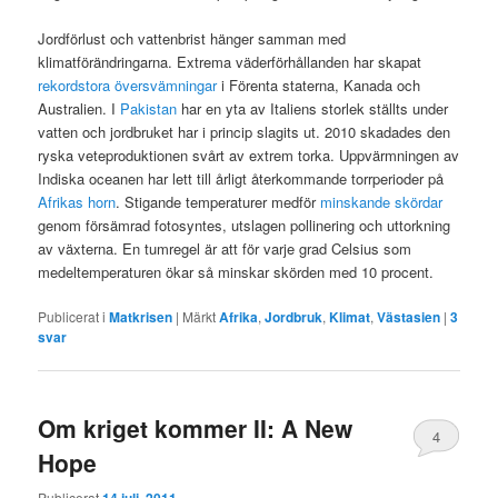
Jordförlust och vattenbrist hänger samman med
klimatförändringarna. Extrema väderförhållanden har skapat
rekordstora översvämningar
i Förenta staterna, Kanada och
Australien. I
Pakistan
har en yta av Italiens storlek ställts under
vatten och jordbruket har i princip slagits ut. 2010 skadades den
ryska veteproduktionen svårt av extrem torka. Uppvärmningen av
Indiska oceanen har lett till årligt återkommande torrperioder på
Afrikas horn
. Stigande temperaturer medför
minskande skördar
genom försämrad fotosyntes, utslagen pollinering och uttorkning
av växterna. En tumregel är att för varje grad Celsius som
medeltemperaturen ökar så minskar skörden med 10 procent.
Publicerat i
Matkrisen
|
Märkt
Afrika
,
Jordbruk
,
Klimat
,
Västasien
|
3
svar
Om kriget kommer II: A New
4
Hope
Publicerat
14 juli, 2011