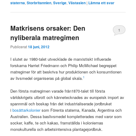
staterna
,
Storbritannien
,
Sverige
,
Västasien
|
Lämna ett svar
Matkrisens orsaker: Den
1
nyliberala matregimen
Publicerat
18 juni, 2012
I slutet av 1980-talet utvecklade de marxistiskt influerade
forskarna Harriet Friedmann och Philip McMichael begreppet
matregimer för att beskriva hur produktionen och konsumtionen
1
av livsmedel organiseras på global skala.
Den första matregimen varade från1870-talet till första
världskrigets utbrott och kännetecknades av europeisk import av
spannmål och boskap från det industrialiserade jordbruket
i
bosättarkolonier
som Förenta staterna, Kanada, Argentina och
Australien. Dessa baslivsmedel kompletterades med varor som
socker, kaffe, te och kakao, framställda i koloniernas
monokulturella och arbetsintensiva plantagejordbruk.