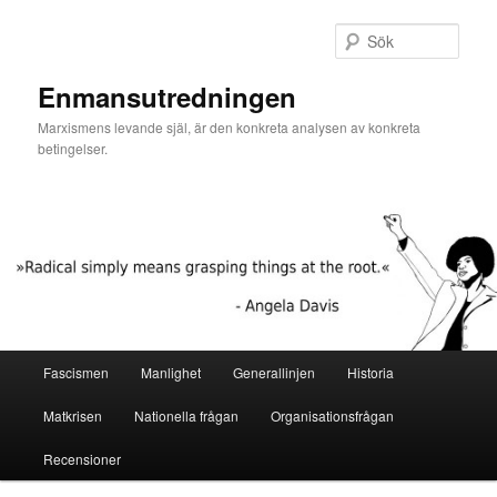
Hoppa
Hoppa
till
till
Sök
primärt
sekundärt
innehåll
innehåll
Enmansutredningen
Marxismens levande själ, är den konkreta analysen av konkreta
betingelser.
Huvudmeny
Fascismen
Manlighet
Generallinjen
Historia
Matkrisen
Nationella frågan
Organisationsfrågan
Recensioner