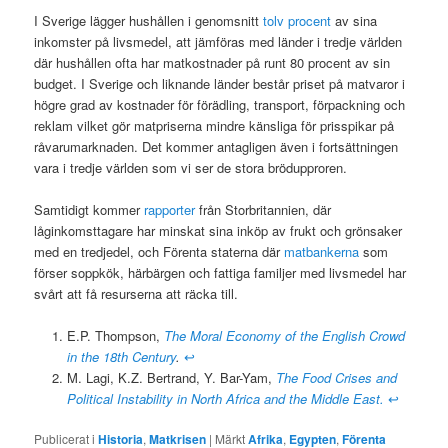
I Sverige lägger hushållen i genomsnitt
tolv procent
av sina
inkomster på livsmedel, att jämföras med länder i tredje världen
där hushållen ofta har matkostnader på runt 80 procent av sin
budget. I Sverige och liknande länder består priset på matvaror i
högre grad av kostnader för förädling, transport, förpackning och
reklam vilket gör matpriserna mindre känsliga för prisspikar på
råvarumarknaden. Det kommer antagligen även i fortsättningen
vara i tredje världen som vi ser de stora brödupproren.
Samtidigt kommer
rapporter
från Storbritannien, där
låginkomsttagare har minskat sina inköp av frukt och grönsaker
med en tredjedel, och Förenta staterna där
matbankerna
som
förser soppkök, härbärgen och fattiga familjer med livsmedel har
svårt att få resurserna att räcka till.
E.P. Thompson,
The Moral Economy of the English Crowd
in the 18th Century
.
↩
M. Lagi, K.Z. Bertrand, Y. Bar-Yam,
The Food Crises and
Political Instability in North Africa and the Middle East.
↩
Publicerat i
Historia
,
Matkrisen
|
Märkt
Afrika
,
Egypten
,
Förenta