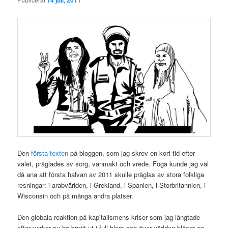
Den
första texten
på bloggen, som jag skrev en kort tid efter
valet, präglades av sorg, vanmakt och vrede. Föga kunde jag väl
då ana att första halvan av 2011 skulle präglas av stora folkliga
resningar: i arabvärlden, i Grekland, i Spanien, i Storbritannien, i
Wisconsin och på många andra platser.
Den globala reaktion på kapitalismens kriser som jag längtade
efter verkar nu ha brutit ut i full blom och över världen blåser en