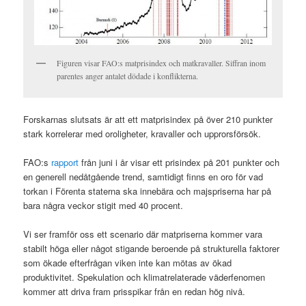
Figuren visar FAO:s matprisindex och matkravaller. Siffran inom
parentes anger antalet dödade i konflikterna.
Forskarnas slutsats är att ett matprisindex på över 210 punkter
stark korrelerar med oroligheter, kravaller och upprorsförsök.
FAO:s
rapport
från juni i år visar ett prisindex på 201 punkter och
en generell nedåtgående trend, samtidigt finns en oro för vad
torkan i Förenta staterna ska innebära och majspriserna har på
bara några veckor stigit med 40 procent.
Vi ser framför oss ett scenario där matpriserna kommer vara
stabilt höga eller något stigande beroende på strukturella faktorer
som ökade efterfrågan viken inte kan mötas av ökad
produktivitet. Spekulation och klimatrelaterade väderfenomen
kommer att driva fram prisspikar från en redan hög nivå.