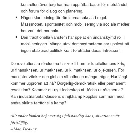
kontrollen över torg har man upprättat baser för motståndet
och forum för dialog och planering.
Någon klar ledning för rörelserna saknas i regel.
Massmöten, spontanitet och mobilisering via sociala medier
har varit det normala.
Den traditionella vänstern har spelat en undanskymd roll i
mobiliseringen. Många utav demonstranterna har upplevt att
ingen etablerad politisk kraft företräder deras intressen.
De revolutionära rörelserna har vuxit fram ur kapitalismens kris,
ur finanskrisen, ur matkrisen, ur klimatkrisen, ur oljekrisen. För
marxister väcker den globala situationen många frågor. Hur långt
kommer upproren att nå? Borgerlig-demokratisk eller permanent
revolution? Kommer ett nytt ledarskap att födas ur rörelserna?
Kan industriarbetarklassens strejkkamp kopplas samman med
andra skikts territoriella kamp?
Allt under himlen befinner sig i fullständigt kaos; situationen är
förträfflig.
– Mao Tse-tung