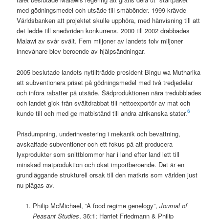
med gödningsmedel och utsäde till småbönder. 1999 krävde
Världsbanken att projektet skulle upphöra, med hänvisning till att
det ledde till snedvriden konkurrens. 2000 till 2002 drabbades
Malawi av svår svält. Fem miljoner av landets tolv miljoner
innevånare blev beroende av hjälpsändningar.
2005 beslutade landets nytillträdde president Bingu wa Mutharika
att subventionera priset på gödningsmedel med två tredjedelar
och införa rabatter på utsäde. Sädproduktionen nära tredubblades
och landet gick från svältdrabbat till nettoexportör av mat och
6
kunde till och med ge matbistånd till andra afrikanska stater.
Prisdumpning, underinvestering i mekanik och bevattning,
avskaffade subventioner och ett fokus på att producera
lyxprodukter som snittblommor har i land efter land lett till
minskad matproduktion och ökat importberoende. Det är en
grundläggande strukturell orsak till den matkris som världen just
nu plågas av.
Philip McMichael, ”A food regime genelogy”,
Journal of
Peasant
Studies
,
36:1; Harriet Friedmann & Philip