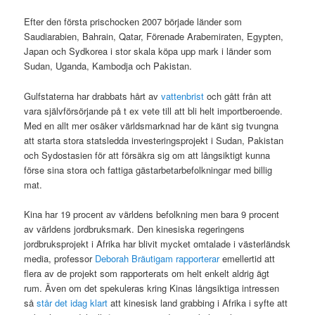
Efter den första prischocken 2007 började länder som
Saudiarabien, Bahrain, Qatar, Förenade Arabemiraten, Egypten,
Japan och Sydkorea i stor skala köpa upp mark i länder som
Sudan, Uganda, Kambodja och Pakistan.
Gulfstaterna har drabbats hårt av
vattenbrist
och gått från att
vara självförsörjande på t ex vete till att bli helt importberoende.
Med en allt mer osäker världsmarknad har de känt sig tvungna
att starta stora statsledda investeringsprojekt i Sudan, Pakistan
och Sydostasien för att försäkra sig om att långsiktigt kunna
förse sina stora och fattiga gästarbetarbefolkningar med billig
mat.
Kina har 19 procent av världens befolkning men bara 9 procent
av världens jordbruksmark. Den kinesiska regeringens
jordbruksprojekt i Afrika har blivit mycket omtalade i västerländsk
media, professor
Deborah Bräutigam
rapporterar
emellertid att
flera av de projekt som rapporterats om helt enkelt aldrig ägt
rum. Även om det spekuleras kring Kinas långsiktiga intressen
så
står det idag klart
att kinesisk land grabbing i Afrika i syfte att