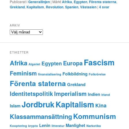
Publicerat i
Generallinjen
|
Märkt
Afrika
,
Egypten
,
Förenta staterna
,
Grekland
,
Kapitalism
,
Revolution
,
Spanien
,
Västasien
|
4
svar
ARKIV
Arkiv
ETIKETTER
Fascism
Afrika
Europa
Egypten
Algeriet
Feminism
Folkbildning
finansialisering
Folkrörelse
Förenta staterna
Grekland
Identitetspolitik
Imperialism
Indien
Irland
Jordbruk
Kapitalism
Kina
Islam
Kommunism
Klassammansättning
Lenin
Manlighet
Kooptering
krypto
litteratur
Narkotika