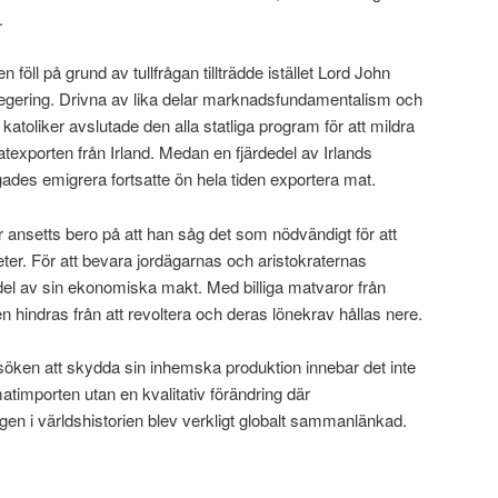
a.
föll på grund av tullfrågan tillträdde istället Lord John
 regering. Drivna av lika delar marknadsfundamentalism och
ka katoliker avslutade den alla statliga program för att mildra
exporten från Irland. Medan en fjärdedel av Irlands
ingades emigrera fortsatte ön hela tiden exportera mat.
r ansetts bero på att han såg det som nödvändigt för att
heter. För att bevara jordägarnas och aristokraternas
 del av sin ekonomiska makt. Med billiga matvaror från
n hindras från att revoltera och deras lönekrav hållas nere.
söken att skydda sin inhemska produktion innebar det inte
atimporten utan en kvalitativ förändring där
gen i världshistorien blev verkligt globalt sammanlänkad.