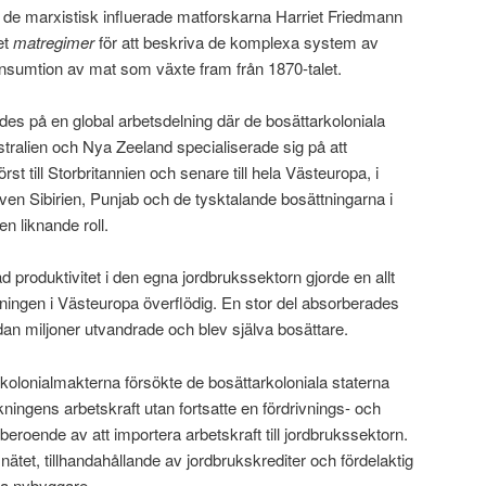
de de marxistisk influerade matforskarna Harriet Friedmann
et
matregimer
för att beskriva de komplexa system av
onsumtion av mat som växte fram från 1870-talet.
es på en global arbetsdelning där de bosättarkoloniala
ralien och Nya Zeeland specialiserade sig på att
st till Storbritannien och senare till hela Västeuropa, i
Även Sibirien, Punjab och de tysktalande bosättningarna i
 liknande roll.
produktivitet i den egna jordbrukssektorn gjorde en allt
ningen i Västeuropa överflödig. En stor del absorberades
an miljoner utvandrade och blev själva bosättare.
a kolonialmakterna försökte de bosättarkoloniala staterna
ningens arbetskraft utan fortsatte en fördrivnings- och
 beroende av att importera arbetskraft till jordbrukssektorn.
et, tillhandahållande av jordbrukskrediter och fördelaktig
ka nybyggare.