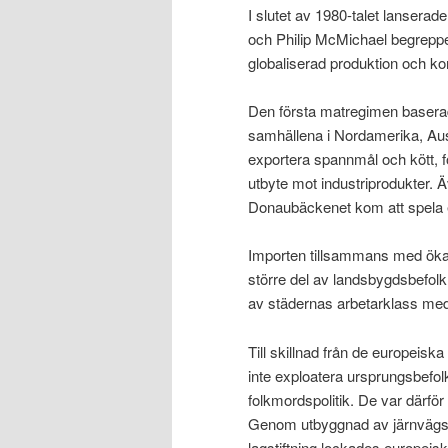
I slutet av 1980-talet lansera
och Philip McMichael begrepp
globaliserad produktion och k
Den första matregimen baserad
samhällena i Nordamerika, Aust
exportera spannmål och kött, för
utbyte mot industriprodukter. 
Donaubäckenet kom att spela en
Importen tillsammans med ökad 
större del av landsbygdsbefolk
av städernas arbetarklass med
Till skillnad från de europeisk
inte exploatera ursprungsbefolk
folkmordspolitik. De var därför
Genom utbyggnad av järnvägsnät
lagstiftning lockades europeis