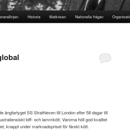
nerallinjen
Historia
Matkrisen
Nationella frågan
Organisat
global
 ångfartyget SS Strathleven till London efter 58 dagar till
australiensiskt biff- och lammkött. Varorna höll god kvalitet
t, knappt under marknadspriset för färskt kött.