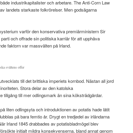
åde industrikapitalister och arbetare. The Anti-Corn Law
 av landets starkaste folkrörelser. Men godsägarna
 mysterium varför den konservativa premiärministern Sir
parti och offrade sin politiska karriär för att upphäva
nde faktorn var massvälten på Irland.
ka svältens offer
vecklats till det brittiska imperiets kornbod. Nästan all jord
noriteten. Stora delar av den katolska
e tillgång till mer odlingsmark än sina köksträdgårdar.
på liten odlingsyta och introduktionen av potatis hade låtit
ubblas på bara femtio år. Drygt en tredjedel av irländarna
 När Irland 1845 drabbades av potatisbladmögel blev
l försökte initialt mildra konsekvenserna, bland annat genom