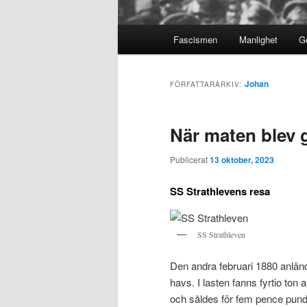
Huvudmeny
Fascismen
Manlighet
Ge
Johan
FÖRFATTARARKIV:
När maten blev 
Publicerat
13 oktober, 2023
SS Strathlevens resa
SS Strathleven
Den andra februari 1880 anlände
havs. I lasten fanns fyrtio ton 
och såldes för fem pence punde