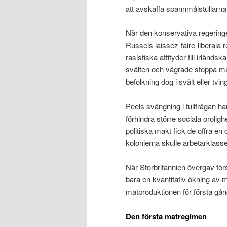
att avskaffa spannmålstullarn
När den konservativa regeringen 
Russels laissez-faire-liberala
rasistiska attityder till irländs
svälten och vägrade stoppa mat
befolkning dog i svält eller tv
Peels svängning i tullfrågan ha
förhindra större sociala orolig
politiska makt fick de offra en
kolonierna skulle arbetarklasse
När Storbritannien övergav för
bara en kvantitativ ökning av m
matproduktionen för första gån
Den första matregimen