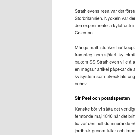
Strathlevens resa var det första
Storbritannien. Nyckeln var d
den experimentella kylutrust
Coleman.
Många mathistoriker har koppla
framsteg inom sjöfart, kyltek
bakom SS Strathleven ville å 
en magsur artikel påpekar de a
kylsystem som utvecklats unge
behov.
Sir Peel och potatispesten
Kanske bör vi sätta det verklig
femtonde maj 1846 när det bri
tid var den helt dominerande e
jordbruk genom tullar och impo