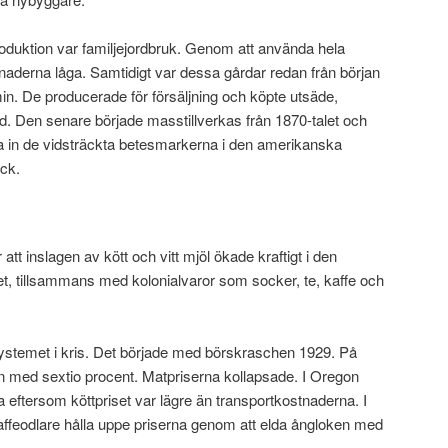
oduktion var familjejordbruk. Genom att använda hela
tnaderna låga. Samtidigt var dessa gårdar redan från början
n. De producerade för försäljning och köpte utsäde,
d. Den senare började masstillverkas från 1870-talet och
na in de vidsträckta betesmarkerna i den amerikanska
ck.
tt inslagen av kött och vitt mjöl ökade kraftigt i den
t, tillsammans med kolonialvaror som socker, te, kaffe och
systemet i kris. Det började med börskraschen 1929. På
n med sextio procent. Matpriserna kollapsade. I Oregon
a eftersom köttpriset var lägre än transportkostnaderna. I
 kaffeodlare hålla uppe priserna genom att elda ångloken med