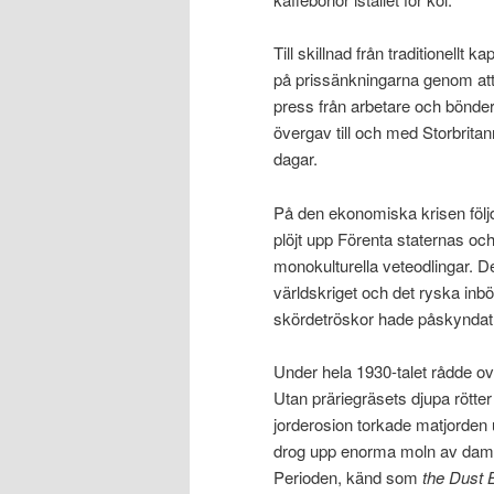
Till skillnad från traditionellt 
på prissänkningarna genom att 
press från arbetare och bönder
övergav till och med Storbrita
dagar.
På den ekonomiska krisen följ
plöjt upp Förenta staternas oc
monokulturella veteodlingar. De
världskriget och det ryska inb
skördetröskor hade påskynda
Under hela 1930-talet rådde ov
Utan präriegräsets djupa rötte
jorderosion torkade matjorden 
drog upp enorma moln av damm
Perioden, känd som
the Dust 