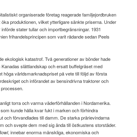
kapitalistiskt organiserade företag reagerade familjejordbruken
öka produktionen, vilket ytterligare sänkte priserna. Under
 införde stater tullar och importbegränsningar. 1931
nnien frihandelsprincipen som varit rådande sedan Peels
de ekologisk katastrof. Två generationer av bönder hade
h Kanadas slättlandskap och ersatt buffelgräset med
t höga världsmarknadspriset på vete till följd av första
ördeskriget och införandet av bensindrivna traktorer och
t processen.
anligt torra och varma väderförhållanden i Nordamerika.
r som kunde hålla kvar fukt i marken och förhindra
ut och förvandlades till damm. De starka prärievindarna
 och svepte dem med sig ända till östkustens storstäder.
Bowl
, innebar enorma mänskliga, ekonomiska och