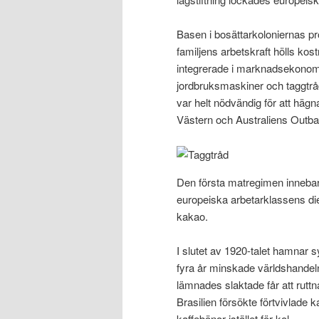
Basen i bosättarkoloniernas pr
familjens arbetskraft hölls kos
integrerade i marknadsekonomi
jordbruksmaskiner och taggtrå
var helt nödvändig för att häg
Västern och Australiens Outba
Den första matregimen innebar a
europeiska arbetarklassens die
kakao.
I slutet av 1920-talet hamnar 
fyra år minskade världshandel
lämnades slaktade får att ruttn
Brasilien försökte förtvivlade
kaffebönor istället för kol.