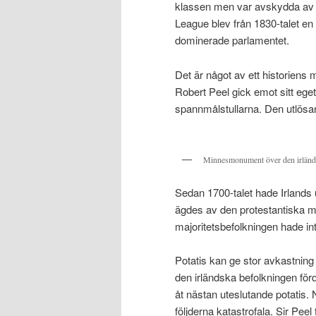
klassen men var avskydda av b
League blev från 1830-talet en
dominerade parlamentet.
Det är något av ett historiens
Robert Peel gick emot sitt eget 
spannmålstullarna. Den utlösa
Minnesmonument över den irländs
Sedan 1700-talet hade Irlands ut
ägdes av den protestantiska mi
majoritetsbefolkningen hade int
Potatis kan ge stor avkastning 
den irländska befolkningen förd
åt nästan uteslutande potatis.
följderna katastrofala. Sir Pee