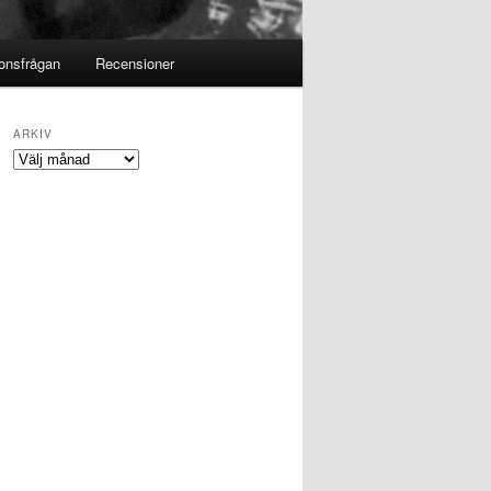
ionsfrågan
Recensioner
ARKIV
Arkiv