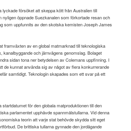
 lyckade försöket att skeppa kött från Australien till
en nyligen öppnade Suezkanalen som förkortade resan och
ning som uppfunnits av den skotska kemisten Joseph James
t framväxten av en global matmarknad till teknologiska
nik, kanalbyggande och järnvägens genomslag. Bolaget
andra sidan tona ner betydelsen av Colemans uppfinning. I
tt de kunnat använda sig av något av flera konkurrerande
fär samtidigt. Teknologin skapades som ett svar på ett
a startdatumet för den globala matproduktionen till den
ttiska parlamentet upphävde spannmålstullarna. Vid denna
konomiska teorin att varje stat behövde skydda sitt eget
rtförbud. De brittiska tullarna gynnade den jordägande