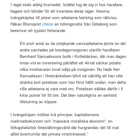
I regel stals aldrig livsmedel. Istället tog de sig in hos handlare,
bagare och bönder för att inventera deras lager. Varorna
tvångsköptes till priser som arbetarna fastslog som rättvisa.
Håkan Blomqvist
citerar
en tidningsnotis från Göteborg som
beskriver ett typiskt förfarande:
Ett stort antal av de strejkande varvsarbetarna jämte en del
andra samlades på torsdagsmorgonen utanför handlaren
Bernhard Samuelssons butik i Kvillebäcken, där man dagen
innan vid en inventering påträffat ett 40-tal säckar potatis
vilka innehavaren lovat sälja på morgonen. Nu hade herr
Samuelsson i förskräckelsen blivit så välvillig att han ville
skänka bort potatisen som han förut hållit undan, men detta
ville arbetarna ej vara med om. Potatisen såldes därför i 5
kilos poster för 50 öre. Det blev naturligtvis en oerhörd
tillslutning av köpare.
I tvångsköpen möttes två principer, kapitalismens
marknadsekonomi och ”massans moraliska ekonomi”, en
förkapitalistisk föreställningsvärld där hungrandes rätt till mat
1
alltid övertrumfar det privata vinstintresset.