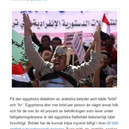
På den egyptiska dialekten av arabiska betyder
aish
både ”bröd”
och ”liv”. Egyptierna äter mer bröd per person än något annat folk
och för de mer än 40 procent av befolkningen som lever under
fattigdomsgränsens är det egyptiska flatbrödet bokstavligt talat
livsviktigt. Brödet har de kunnat köpa mycket billigt i över
20 000
statligt subventionerade bagerier
. Även mjöl, ris, matolja, socker