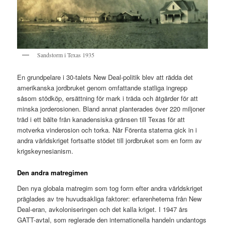
Sandstorm i Texas 1935
En grundpelare i 30-talets New Deal-politik blev att rädda det
amerikanska jordbruket genom omfattande statliga ingrepp
såsom stödköp, ersättning för mark i träda och åtgärder för att
minska jorderosionen. Bland annat planterades över 220 miljoner
träd i ett bälte från kanadensiska gränsen till Texas för att
motverka vinderosion och torka. När Förenta staterna gick in i
andra världskriget fortsatte stödet till jordbruket som en form av
krigskeynesianism.
Den andra matregimen
Den nya globala matregim som tog form efter andra världskriget
präglades av tre huvudsakliga faktorer: erfarenheterna från New
Deal-eran, avkoloniseringen och det kalla kriget. I 1947 års
GATT-avtal, som reglerade den internationella handeln undantogs