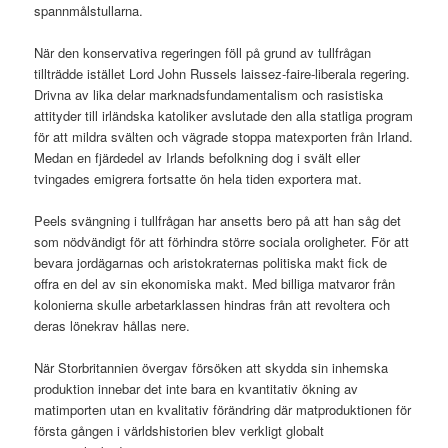
spannmålstullarna.
När den konservativa regeringen föll på grund av tullfrågan
tillträdde istället Lord John Russels laissez-faire-liberala regering.
Drivna av lika delar marknadsfundamentalism och rasistiska
attityder till irländska katoliker avslutade den alla statliga program
för att mildra svälten och vägrade stoppa matexporten från Irland.
Medan en fjärdedel av Irlands befolkning dog i svält eller
tvingades emigrera fortsatte ön hela tiden exportera mat.
Peels svängning i tullfrågan har ansetts bero på att han såg det
som nödvändigt för att förhindra större sociala oroligheter. För att
bevara jordägarnas och aristokraternas politiska makt fick de
offra en del av sin ekonomiska makt. Med billiga matvaror från
kolonierna skulle arbetarklassen hindras från att revoltera och
deras lönekrav hållas nere.
När Storbritannien övergav försöken att skydda sin inhemska
produktion innebar det inte bara en kvantitativ ökning av
matimporten utan en kvalitativ förändring där matproduktionen för
första gången i världshistorien blev verkligt globalt