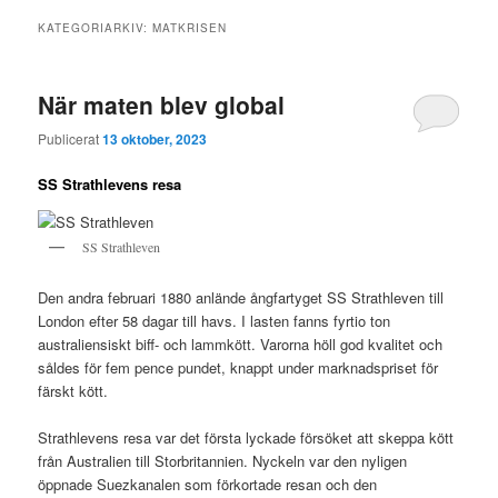
KATEGORIARKIV:
MATKRISEN
När maten blev global
Publicerat
13 oktober, 2023
SS Strathlevens resa
SS Strathleven
Den andra februari 1880 anlände ångfartyget SS Strathleven till
London efter 58 dagar till havs. I lasten fanns fyrtio ton
australiensiskt biff- och lammkött. Varorna höll god kvalitet och
såldes för fem pence pundet, knappt under marknadspriset för
färskt kött.
Strathlevens resa var det första lyckade försöket att skeppa kött
från Australien till Storbritannien. Nyckeln var den nyligen
öppnade Suezkanalen som förkortade resan och den