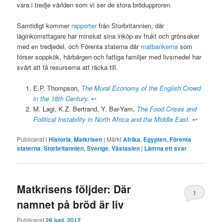
vara i tredje världen som vi ser de stora brödupproren.
Samtidigt kommer
rapporter
från Storbritannien, där
låginkomsttagare har minskat sina inköp av frukt och grönsaker
med en tredjedel, och Förenta staterna där
matbankerna
som
förser soppkök, härbärgen och fattiga familjer med livsmedel har
svårt att få resurserna att räcka till.
E.P. Thompson,
The Moral Economy of the English Crowd
in the 18th Century
.
↩
M. Lagi, K.Z. Bertrand, Y. Bar-Yam,
The Food Crises and
Political Instability in North Africa and the Middle East.
↩
Publicerat i
Historia
,
Matkrisen
|
Märkt
Afrika
,
Egypten
,
Förenta
staterna
,
Storbritannien
,
Sverige
,
Västasien
|
Lämna ett svar
Matkrisens följder: Där
1
namnet på bröd är liv
Publicerat
26 juni, 2012