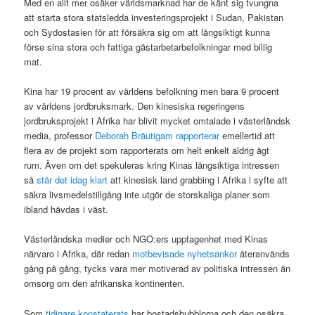
Med en allt mer osäker världsmarknad har de känt sig tvungna
att starta stora statsledda investeringsprojekt i Sudan, Pakistan
och Sydostasien för att försäkra sig om att långsiktigt kunna
förse sina stora och fattiga gästarbetarbefolkningar med billig
mat.
Kina har 19 procent av världens befolkning men bara 9 procent
av världens jordbruksmark. Den kinesiska regeringens
jordbruksprojekt i Afrika har blivit mycket omtalade i västerländsk
media, professor
Deborah Bräutigam
rapporterar
emellertid att
flera av de projekt som rapporterats om helt enkelt aldrig ägt
rum. Även om det spekuleras kring Kinas långsiktiga intressen
så
står det idag klart
att kinesisk land grabbing i Afrika i syfte att
säkra livsmedelstillgång inte utgör de storskaliga planer som
ibland hävdas i väst.
Västerländska medier och NGO:ers upptagenhet med Kinas
närvaro i Afrika, där redan
motbevisade nyhetsankor
återanvänds
gång på gång, tycks vara mer motiverad av politiska intressen än
omsorg om den afrikanska kontinenten.
Som
tidigare konstaterats
har bostadsbubblorna och den osäkra