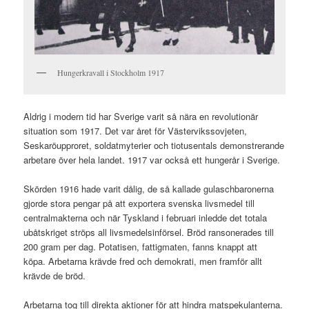
Hungerkravall i Stockholm 1917
Aldrig i modern tid har Sverige varit så nära en revolutionär
situation som 1917. Det var året för Västervikssovjeten,
Seskaröupproret, soldatmyterier och tiotusentals demonstrerande
arbetare över hela landet. 1917 var också ett hungerår i Sverige.
Skörden 1916 hade varit dålig, de så kallade gulaschbaronerna
gjorde stora pengar på att exportera svenska livsmedel till
centralmakterna och när Tyskland i februari inledde det totala
ubåtskriget ströps all livsmedelsinförsel. Bröd ransonerades till
200 gram per dag. Potatisen, fattigmaten, fanns knappt att
köpa. Arbetarna krävde fred och demokrati, men framför allt
krävde de bröd.
Arbetarna tog till direkta aktioner för att hindra matspekulanterna.