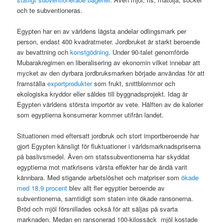
och te subventioneras.
Egypten har en av världens lägsta andelar odlingsmark per
person, endast 400 kvadratmeter. Jordbruket är starkt beroende
av bevattning och
konstgödning
. Under 90-talet genomförde
Mubarakregimen en liberalisering av ekonomin vilket innebar att
mycket av den dyrbara jordbruksmarken började användas för att
framställa
exportprodukter
som frukt, snittblommor och
ekologiska kryddor eller såldes till byggnadsprojekt. Idag är
Egypten världens största importör av vete. Hälften av de kalorier
som egyptierna konsumerar kommer utifrån landet.
Situationen med eftersatt jordbruk och stort importberoende har
gjort Egypten känsligt för fluktuationer i världsmarknadspriserna
på baslivsmedel. Även om statssubventionerna har skyddat
egyptierna mot matkrisens värsta effekter har de ändå varit
kännbara. Med stigande arbetslöshet och matpriser som
ökade
med 18,9 procent
blev allt fler egyptier beroende av
subventionerna, samtidigt som staten inte ökade ransonerna.
Bröd och mjöl försnillades också för att säljas på svarta
marknaden. Medan en ransonerad 100-kilossäck mjöl kostade