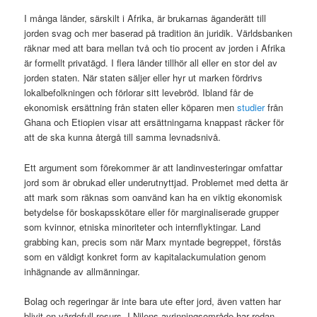
I många länder, särskilt i Afrika, är brukarnas äganderätt till
jorden svag och mer baserad på tradition än juridik. Världsbanken
räknar med att bara mellan två och tio procent av jorden i Afrika
är formellt privatägd. I flera länder tillhör all eller en stor del av
jorden staten. När staten säljer eller hyr ut marken fördrivs
lokalbefolkningen och förlorar sitt levebröd. Ibland får de
ekonomisk ersättning från staten eller köparen men
studier
från
Ghana och Etiopien visar att ersättningarna knappast räcker för
att de ska kunna återgå till samma levnadsnivå.
Ett argument som förekommer är att landinvesteringar omfattar
jord som är obrukad eller underutnyttjad. Problemet med detta är
att mark som räknas som oanvänd kan ha en viktig ekonomisk
betydelse för boskapsskötare eller för marginaliserade grupper
som kvinnor, etniska minoriteter och internflyktingar. Land
grabbing kan, precis som när Marx myntade begreppet, förstås
som en väldigt konkret form av kapitalackumulation genom
inhägnande av allmänningar.
Bolag och regeringar är inte bara ute efter jord, även vatten har
blivit en värdefull resurs. I Nilens avrinningsområde har redan