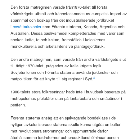
Den första matregimen varade från1870-talet till första
världskrigets utbrott och kännetecknades av europeisk import av
spannmål och boskap från det industrialiserade jordbruket
i
bosättarkolonier
som Förenta staterna, Kanada, Argentina och
Australien. Dessa baslivsmedel kompletterades med varor som
socker, kaffe, te och kakao, framställda i koloniernas
monokulturella och arbetsintensiva plantagejordbruk.
Den andra matregimen, som varade från andra världskrigets slut
till tidigt 1970-talet, präglades av kalla krigets logik.
Sovjetunionen och Förenta staterna använde jordbruks- och
2
matpolitiken för att knyta till sig regimer i Syd.
1900-talets stora folkresningar hade inte i huvudsak baserats på
metropolernas proletärer utan på lantarbetare och småbönder i
periferin.
Förenta staterna ansåg att en självägande bondeklass i de
nyligen avkoloniserade staterna skulle kunna utgöra en buffert
mot revolutionära strömningar och uppmuntrade därför
återhållsamma jordreformer och produktionshöjningar genom