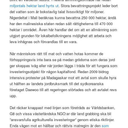
miljontals hektar land hyrts ut
. Stora bevattningsprojekt leder bort
det vatten som är bokstavlig talat livssviktigt för miljoner.
Nigerdeltat i Mali beräknas kunna bevattna 250 000 hektar, ändå
har den malinesiska staten redan sålt rättigheterna till 470 000
hektar i området. Även här handlar det om att en allmänning som
utgjort grunden för lokalbefolkningens möjlighet att arbeta och
leva inhägnas och förvandlas till en vara.
När människors rätt till mat och vatten hotas kommer de
förhoppningsvis inte bara se på medan grödorna som deras jord
ger skeppas iväg eller när jorden läggs i träda för att fungera som
investeringsobjekt för någon kapitalfond. Redan 2009 bidrog
intensiva protester på Madagaskar mot ett avtal som skulle hyra
ut hälften av landets jordbruksmark till det sydkoreanska
företaget Daewoo till att regeringen störtades och att avtalet revs
upp.
Det räcker knappast med linjen som företräds av Världsbanken,
G8 och vissa västerländska NGO:er där land grabbing ska bli
”ansvarsfulla agrikulturella investeringar” genom etiska riktlinjer.
Enda vägen mot en hållbar och rättvis matregim är den
som