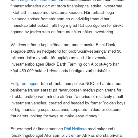
finansmarknaden gjort att stora finanskapitalistiska investerare
riktat sitt intresse mot råvarumarknaden. När fortsatt höga
livsmedelspriser framstår som en oundviklig framtid har
finanskapitalet också i allt högre grad fått upp ögonen för direkt
ägande av jorden som en form av säker säker investering.
Världens största kapitalförvaltare, amerikanska BlackRock,
skapade 2008 en hedgefond för jordbruksinvesteringar med 30
miljoner dollar avsatta för uppköp av land. De svenska
investmentbolagen Black Earth Farming och Alpcot-Agro har
köpt 459 000 hektar i Rysslands bördiga svartjordsbälte.
Enligt
en rapport
från ett antal europeiska NGO:er har de stora
bankerna främst satsat på råvarubörsen medan pionjärerna för
direkta jordköp varit mindre aktörer: ”a series of relatively small
investment vehicles, created and headed by former ’golden boys’
of big financial groups, seasoned corporate raiders or obscure
fraudsters looking for ways to make easy money.”
Ett exempel är finansmannen
Phil Heilberg
med bakgrund i
försäkringsbolaget AIG som blivit en av Afrikas största privata