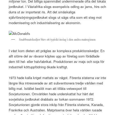
miljoner ton. Det billiga spannmålet underminerade ofta det lokala
jordbruket. I Västafrika slogs exempelvis odling av jams, hirs och
durra ut av importerat ris. Att det småskaliga
självförsörjningsjordbruket slogs ut sågs ofta som ett steg mot
modernisering och industrialisering av ekonomin.
Snabbmatskedjor blev ett typiskt inslag i den andra matregimen
I väst kom dieten att präglas av komplexa produktionskedjor. En
allt större del av råvaror köptes upp av företag som förädlade
dem till hel- eller halvfabrikat. Produktionen av majs och soja för
industriell köttuppfödning ökade kraftigt.
1973 hade kalla kriget mattats av något. Förenta staterna var inte
längre lika intresserade av att subventionera tredje världen med
billig mat. Istället beslöt man att tillåta veteexport till
Sovjetunionen. Omvärlden hade underskattat hur hårt det
sovjetiska jordbruket drabbats av torkan sommaren 1972.
Sovjetunionen gjorde stora inköp från Förenta staterna, Kanada,
Frankrike och Australien. Matpriserna över hela världen rusade