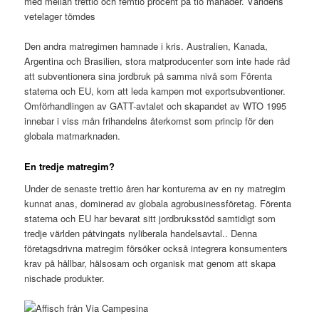
med mellan trettio och femtio procent på tio månader. Världens
vetelager tömdes
Den andra matregimen hamnade i kris. Australien, Kanada,
Argentina och Brasilien, stora matproducenter som inte hade råd
att subventionera sina jordbruk på samma nivå som Förenta
staterna och EU, kom att leda kampen mot exportsubventioner.
Omförhandlingen av GATT-avtalet och skapandet av WTO 1995
innebar i viss mån frihandelns återkomst som princip för den
globala matmarknaden.
En tredje matregim?
Under de senaste trettio åren har konturerna av en ny matregim
kunnat anas, dominerad av globala agrobusinessföretag. Förenta
staterna och EU har bevarat sitt jordbruksstöd samtidigt som
tredje världen påtvingats nyliberala handelsavtal.. Denna
företagsdrivna matregim försöker också integrera konsumenters
krav på hållbar, hälsosam och organisk mat genom att skapa
nischade produkter.