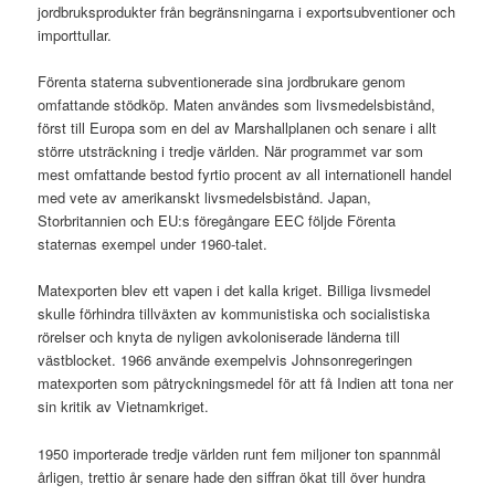
jordbruksprodukter från begränsningarna i exportsubventioner och
importtullar.
Förenta staterna subventionerade sina jordbrukare genom
omfattande stödköp. Maten användes som livsmedelsbistånd,
först till Europa som en del av Marshallplanen och senare i allt
större utsträckning i tredje världen. När programmet var som
mest omfattande bestod fyrtio procent av all internationell handel
med vete av amerikanskt livsmedelsbistånd. Japan,
Storbritannien och EU:s föregångare EEC följde Förenta
staternas exempel under 1960-talet.
Matexporten blev ett vapen i det kalla kriget. Billiga livsmedel
skulle förhindra tillväxten av kommunistiska och socialistiska
rörelser och knyta de nyligen avkoloniserade länderna till
västblocket. 1966 använde exempelvis Johnsonregeringen
matexporten som påtryckningsmedel för att få Indien att tona ner
sin kritik av Vietnamkriget.
1950 importerade tredje världen runt fem miljoner ton spannmål
årligen, trettio år senare hade den siffran ökat till över hundra