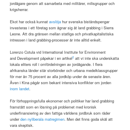
jordägare genom att samarbeta med militärer, milisgrupper och
krigsherrar.
Ekot har också kunnat
avslöja
hur svenska biståndspengar
investeras i ett företag som ägnar sig åt land grabbing i Sierra
Leone. Att dra gränsen mellan statliga och privatkapitalistiska
intressen i land grabbing-processer är inte alltid enkelt.
Lorenzo Cotula vid International Institute for Environment
2
and Development påpekar i en artikel
att vi inte ska underskatta
lokala eliters roll i omfördelningen av jordägande. I flera
afrikanska länder står storbönder och urbana medelklassgrupper
för mer än 75 procent av alla jordköp under de senaste åren.
Även i Kina pågår som bekant intensiva konflikter om jorden
inom landet
.
För förhoppningsfulla ekonomer och politiker har land grabbing
framstått som en lösning på problemet med kronisk
underfinansiering av den fattiga världens jordbruk som råder
under
den nyliberala matregimen
. Men det finns goda skäl att
vara skeptisk.