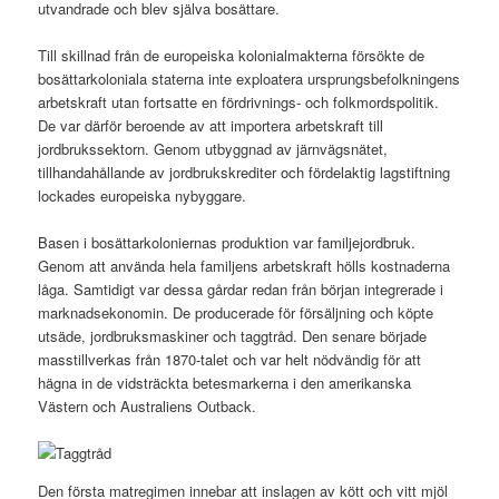
utvandrade och blev själva bosättare.
Till skillnad från de europeiska kolonialmakterna försökte de
bosättarkoloniala staterna inte exploatera ursprungsbefolkningens
arbetskraft utan fortsatte en fördrivnings- och folkmordspolitik.
De var därför beroende av att importera arbetskraft till
jordbrukssektorn. Genom utbyggnad av järnvägsnätet,
tillhandahållande av jordbrukskrediter och fördelaktig lagstiftning
lockades europeiska nybyggare.
Basen i bosättarkoloniernas produktion var familjejordbruk.
Genom att använda hela familjens arbetskraft hölls kostnaderna
låga. Samtidigt var dessa gårdar redan från början integrerade i
marknadsekonomin. De producerade för försäljning och köpte
utsäde, jordbruksmaskiner och taggtråd. Den senare började
masstillverkas från 1870-talet och var helt nödvändig för att
hägna in de vidsträckta betesmarkerna i den amerikanska
Västern och Australiens Outback.
Den första matregimen innebar att inslagen av kött och vitt mjöl