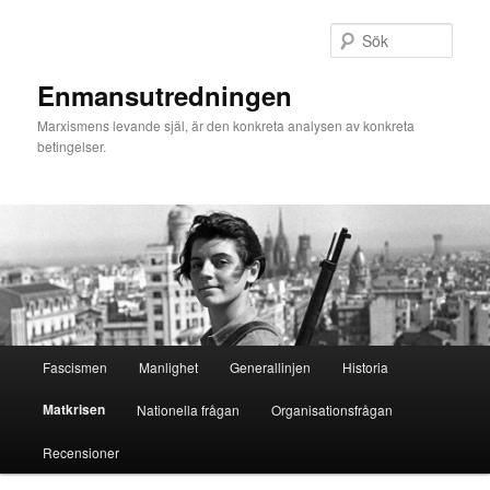
Hoppa
Hoppa
till
till
Sök
primärt
sekundärt
innehåll
innehåll
Enmansutredningen
Marxismens levande själ, är den konkreta analysen av konkreta
betingelser.
Huvudmeny
Fascismen
Manlighet
Generallinjen
Historia
Matkrisen
Nationella frågan
Organisationsfrågan
Recensioner