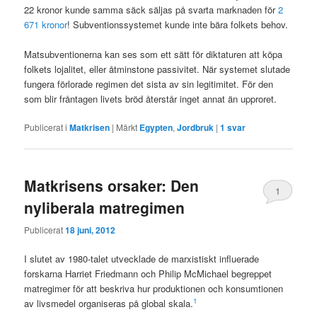
22 kronor kunde samma säck säljas på svarta marknaden för
2
671 kronor
! Subventionssystemet kunde inte bära folkets behov.
Matsubventionerna kan ses som ett sätt för diktaturen att köpa
folkets lojalitet, eller åtminstone passivitet. När systemet slutade
fungera förlorade regimen det sista av sin legitimitet. För den
som blir fråntagen livets bröd återstår inget annat än upproret.
Publicerat i
Matkrisen
|
Märkt
Egypten
,
Jordbruk
|
1
svar
Matkrisens orsaker: Den
1
nyliberala matregimen
Publicerat
18 juni, 2012
I slutet av 1980-talet utvecklade de marxistiskt influerade
forskarna Harriet Friedmann och Philip McMichael begreppet
matregimer för att beskriva hur produktionen och konsumtionen
1
av livsmedel organiseras på global skala.