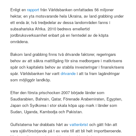
Enligt en
rapport
från Världsbanken omfattades 56 miljoner
hektar, en yta motsvarande hela Ukraina, av land grabbing under
ett enda år, två tredjedelar av dessa landområden fanns i
subsahariska Afrika. 2010 bedrevs emellertid
jordbruksverksamhet enbart på en femtedel av de köpta
områdena.
Bakom land grabbing finns två drivande faktorer, regeringars
behov av att säkra mattillgång för sina medborgare i matkrisens
spår och kapitalets behov av stabila investeringar i finanskrisens
spår. Världsbanken har varit
drivande
i att ta fram lagändringar
som möjliggör landköp.
Efter den första prischocken 2007 började länder som
Saudiarabien, Bahrain, Qatar, Förenade Arabemiraten, Egypten,
Japan och Sydkorea i stor skala köpa upp mark i länder som
Sudan, Uganda, Kambodja och Pakistan.
Gulfstaterna har drabbats hårt av
vattenbrist
och gått från att
vara självförsörjande på t ex vete till att bli helt importberoende.