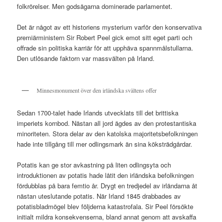
folkrörelser. Men godsägarna dominerade parlamentet.
Det är något av ett historiens mysterium varför den konservativa
premiärministern Sir Robert Peel gick emot sitt eget parti och
offrade sin politiska karriär för att upphäva spannmålstullarna.
Den utlösande faktorn var massvälten på Irland.
Minnesmonument över den irländska svältens offer
Sedan 1700-talet hade Irlands utvecklats till det brittiska
imperiets kornbod. Nästan all jord ägdes av den protestantiska
minoriteten. Stora delar av den katolska majoritetsbefolkningen
hade inte tillgång till mer odlingsmark än sina köksträdgårdar.
Potatis kan ge stor avkastning på liten odlingsyta och
introduktionen av potatis hade låtit den irländska befolkningen
fördubblas på bara femtio år. Drygt en tredjedel av irländarna åt
nästan uteslutande potatis. När Irland 1845 drabbades av
potatisbladmögel blev följderna katastrofala. Sir Peel försökte
initialt mildra konsekvenserna, bland annat genom att avskaffa