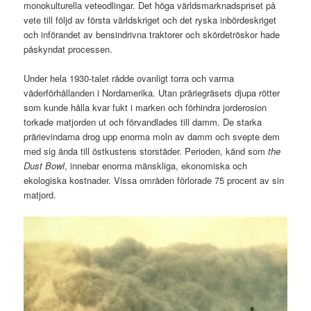
monokulturella veteodlingar. Det höga världsmarknadspriset på
vete till följd av första världskriget och det ryska inbördeskriget
och införandet av bensindrivna traktorer och skördetröskor hade
påskyndat processen.
Under hela 1930-talet rådde ovanligt torra och varma
väderförhållanden i Nordamerika. Utan präriegräsets djupa rötter
som kunde hålla kvar fukt i marken och förhindra jorderosion
torkade matjorden ut och förvandlades till damm. De starka
prärievindarna drog upp enorma moln av damm och svepte dem
med sig ända till östkustens storstäder. Perioden, känd som
the
Dust Bowl
, innebar enorma mänskliga, ekonomiska och
ekologiska kostnader. Vissa områden förlorade 75 procent av sin
matjord.