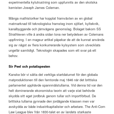
experimentella kylutrustning som uppfunnits av den skotska
kemisten Joseph James Coleman.
Många mathistoriker har kopplat framväxten av en global
matmarknad till teknologiska framsteg inom sjöfart, kylteknik,
kanalbyggande och järnvägens genomslag. Bolaget bakom SS
Strathleven ville å andra sidan tona ner betydelsen av Colemans
uppfinning. I en magsur artikel påpekar de att de kunnat använda
sig av något av flera konkurrerande kylsystem som utvecklats
ungefär samtidigt. Teknologin skapades som ett svar på ett
behov.
Sir Peel och potatispesten
Kanske bör vi sätta det verkliga startdatumet för den globala
matproduktionen till den femtonde maj 1846 när det brittiska
parlamentet upphävde spannmålstullarna. Vid denna tid var den
helt dominerande ekonomiska teorin att varje stat behövde
skydda sitt eget jordbruk genom tullar och importförbud. De
brittiska tullarna gynnade den jordägande klassen men var
avskydda av både industrikapitalister och arbetare. The Anti-Corn
Law League blev från 1830-talet en av landets starkaste