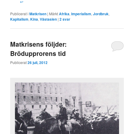
↩
Publicerat i
Matkrisen
|
Märkt
Afrika
,
Imperialism
,
Jordbruk
,
Kapitalism
,
Kina
,
Västasien
|
2
svar
Matkrisens följder:
Brödupprorens tid
Publicerat
26 juli, 2012