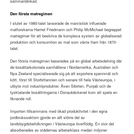
sammanlänkad.
Den första matregimen
I slutet av 1980-talet lanserade de marxistisk influerade
matforskarna Harriet Friedmann och Philip McMichael begreppet
matregimer
för att beskriva de komplexa system av globaliserad
produktion och konsumtion av mat som växte fram från 1870-
talet.
Den första matregimen baserades på en global arbetsdelning där
de bosättarkoloniala samhällena i Nordamerika, Australien och
Nya Zeeland specialiserade sig på att exportera spannmål och
kött, först till Storbritannien och senare till hela Västeuropa, i
utbyte mot industriprodukter. Även Sibirien, Punjab och de
tysktalande bosättningarna i Donaubäckenet kom att spela en
liknande roll.
Importen tillsammans med ökad produktivitet i den egna
jordbrukssektorn gjorde en allt större del av
landsbygdsbefolkningen i Västeuropa överflödig. En stor del
absorberades av städernas arbetarklass medan miljoner