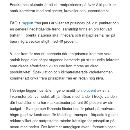
Forskarnas slutsats är att ett matprisindex på över 210 punkter
stark korrelerar med oroligheter, kravaller och upprorsförsök.
FAO:s
rapport
från juni i år visar ett prisindex på 201 punkter och
en generell nedåtgående trend, samtidigt finns en oro för vad
torkan i Förenta staterna ska innebära och majspriserna har på
bara några veckor stigit med 40 procent.
Vi ser framför oss ett scenario där matpriserna kommer vara
stabilt höga eller något stigande beroende på strukturella faktorer
som ökade efterfrågan viken inte kan mötas av ökad
produktivitet. Spekulation och klimatrelaterade väderfenomen
kommer att driva fram prisspikar från en redan hög nivå.
I Sverige lägger hushållen i genomsnitt
tolv procent
av sina
inkomster på livsmedel, att jämföras med länder i tredje världen
där hushållen ofta har matkostnader på runt 80 procent av sin
budget. I Sverige och liknande länder består priset på matvaror i
högre grad av kostnader för förädling, transport, förpackning och
reklam vilket gör matpriserna mindre känsliga för prisspikar på
råvarumarknaden. Det kommer antagligen även i fortsättningen