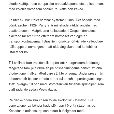
ökade kraftigt i den europeiska arbetarklassens diet, tillsammans
med kolonialvaror som socker, te, kaffe och kakao.
I slutet av 1920-talet hamnar systemet i kris. Det började med
börskraschen 1929. På fyra år minskade världshandeln med
sextio procent. Matpriserna kollapsade. I Oregon lämnades
slaktade får att ruttna eftersom köttpriset var lägre än
transportkostnaderna. I Brasilien försökte förtvivlade kaffeodlare
hålla uppe priserna genom att elda ångloken med kaffebönor
istället för kol.
Till skillnad från traditionellt kapitalistiskt organiserade företag
reagerade familjejordbruken på prissänkningarna genom att öka
produktionen, vilket ytterligare sänkte priserna. Under press från
arbetare och bönder införde stater tullar och importbegränsningar.
1931 övergav till och med Storbritannien frihandelsprincipen som
varit rådande sedan Peels dagar.
På den ekonomiska krisen följde ekologisk katastrof. Två
generationer av bönder hade plöjt upp Förenta staternas och
Kanadas slättlandskap och ersatt buffelgräset med