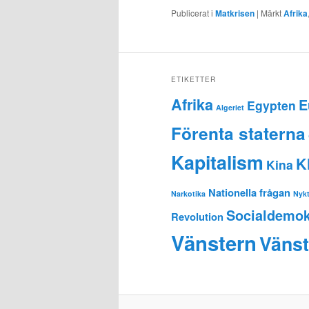
Publicerat i
Matkrisen
|
Märkt
Afrika
ETIKETTER
Afrika
E
Egypten
Algeriet
Förenta staterna
Kapitalism
K
Kina
Nationella frågan
Narkotika
Nykt
Socialdemok
Revolution
Vänstern
Vänst