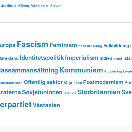
,
Jordbruk
,
Klimat
,
Västasien
|
3
svar
Fascism
uropa
Feminism
Folkbildning
finansialisering
F
Identitetspolitik
Imperialism
Grekland
Indien
Isl
Irland
Kommunism
lassammansättning
Kooptering
krypt
Offentlig sektor
Postmodernism
Olja
Pre
erhetsrörelsen
Poesi
Storbritannien
raterna
Sovjetunionen
Sve
Spanien
erpartiet
Västasien