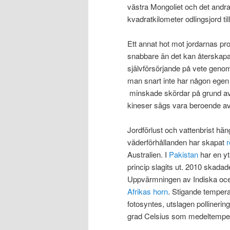
västra Mongoliet och det andra 
kvadratkilometer odlingsjord ti
Ett annat hot mot jordarnas pro
snabbare än det kan återskapa
självförsörjande på vete genom
man snart inte har någon egen 
minskade skördar på grund av g
kineser sägs vara beroende av
Jordförlust och vattenbrist h
väderförhållanden har skapat
Australien. I
Pakistan
har en yta
princip slagits ut. 2010 skada
Uppvärmningen av Indiska ocean
Afrikas horn
. Stigande temper
fotosyntes, utslagen pollinerin
grad Celsius som medeltemper