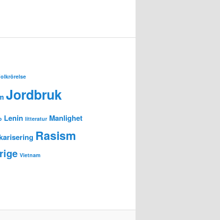
olkrörelse
Jordbruk
am
Lenin
Manlighet
o
litteratur
Rasism
karisering
rige
Vietnam