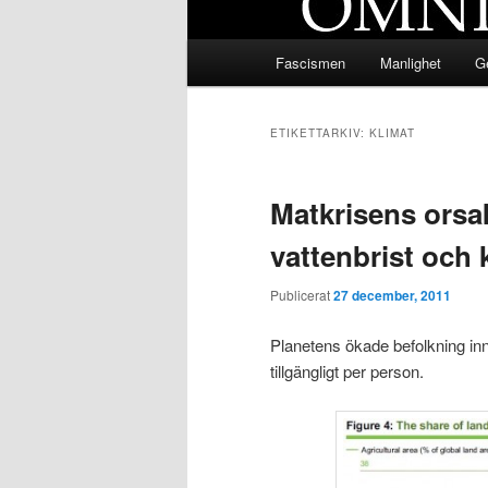
Huvudmeny
Fascismen
Manlighet
Ge
ETIKETTARKIV:
KLIMAT
Matkrisens orsak
vattenbrist och 
Publicerat
27 december, 2011
Planetens ökade befolkning inne
tillgängligt per person.