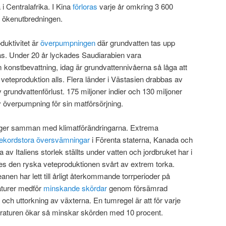
i Centralafrika. I Kina
förloras
varje år omkring 3 600
ll ökenutbredningen.
duktivitet är
överpumpningen
där grundvatten tas upp
s. Under 20 år lyckades Saudiarabien vara
 konstbevattning, idag är grundvattennivåerna så låga att
veteproduktion alls. Flera länder i Västasien drabbas av
rundvattenförlust. 175 miljoner indier och 130 miljoner
 överpumpning för sin matförsörjning.
änger samman med klimatförändringarna. Extrema
rekordstora översvämningar
i Förenta staterna, Kanada och
 av Italiens storlek ställts under vatten och jordbruket har i
des den ryska veteproduktionen svårt av extrem torka.
en har lett till årligt återkommande torrperioder på
aturer medför
minskande skördar
genom försämrad
g och uttorkning av växterna. En tumregel är att för varje
aturen ökar så minskar skörden med 10 procent.