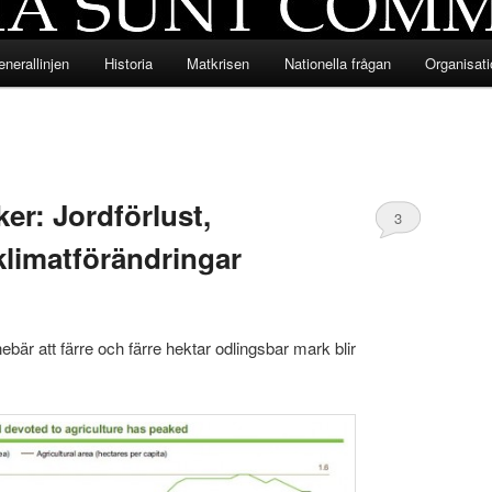
nerallinjen
Historia
Matkrisen
Nationella frågan
Organisat
er: Jordförlust,
3
klimatförändringar
bär att färre och färre hektar odlingsbar mark blir