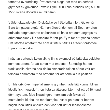
fortsatta överordning. Protesterna slogs ner med en oerhörd
grymhet av guvernör Edward Eyre. 1000 hus brändes ner, 500 till
1500 svarta dödades av militären.
Våldet skapade stor förskräckelse i Storbritannien. Guvernör
Eyre tvingades avgå. När han återvände hem till Southampton
ordnade borgmästaren en bankett till hans ära som angreps av
arbetarmassor vilka försökte få fatt på Eyre för att lyncha honom.
Det största arbetarmöte som ditintills hållits i staden fördömde
Eyre som en skam.
I nästan vartenda kolonialkrig finns exempel på brittiska soldater
som deserterat för att strida mot imperiet. Samtidigt har de
traditionella eliterna hos de koloniserade folken oftast valt att
försöka samarbeta med britterna för att behålla sin position.
En historik över imperialismens grymhet hade lätt kunnat bli en
idealistisk moralskrift, en lista av åtalspunkter mot ett på förhand
dömt system. Med Newsingers marxism och fokus på
motståndet blir boken mer komplex, visar på orsaker bortom
någon idealistisk ondska och visar att det är klassbaserad
solidaritet som är botemedlet.