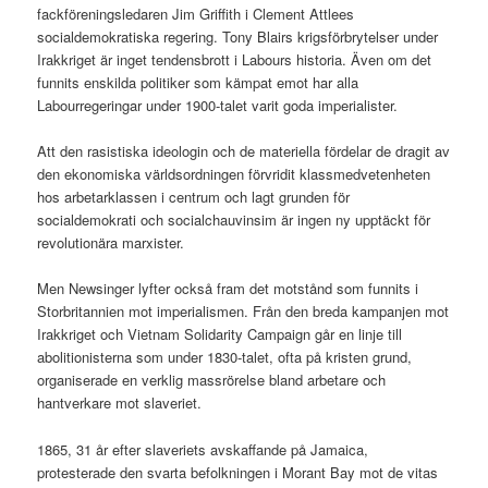
fackföreningsledaren Jim Griffith i Clement Attlees
socialdemokratiska regering. Tony Blairs krigsförbrytelser under
Irakkriget är inget tendensbrott i Labours historia. Även om det
funnits enskilda politiker som kämpat emot har alla
Labourregeringar under 1900-talet varit goda imperialister.
Att den rasistiska ideologin och de materiella fördelar de dragit av
den ekonomiska världsordningen förvridit klassmedvetenheten
hos arbetarklassen i centrum och lagt grunden för
socialdemokrati och socialchauvinsim är ingen ny upptäckt för
revolutionära marxister.
Men Newsinger lyfter också fram det motstånd som funnits i
Storbritannien mot imperialismen. Från den breda kampanjen mot
Irakkriget och Vietnam Solidarity Campaign går en linje till
abolitionisterna som under 1830-talet, ofta på kristen grund,
organiserade en verklig massrörelse bland arbetare och
hantverkare mot slaveriet.
1865, 31 år efter slaveriets avskaffande på Jamaica,
protesterade den svarta befolkningen i Morant Bay mot de vitas