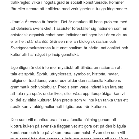
trafikregler, vilka i högsta grad är socialt konstruerade, kommer
förr eller senare att kollidera med verklighetens tunga långtradare.
Jimmie Åkesson är fascist. Det är orsaken till hans problem med
att definiera svenskhet. Fascister föreställer sig nationen som en
ahistorisk organisk enhet som individer antingen helt är en del av
eller helt står utanför. Gränsen mellan biologisk rasism och
Sverigedemokraternas kulturnationalism är hårfin, nationalitet och
kultur blir här något i princip genetiskt.
Egentligen är det inte mer mystiskt att tillhöra en nation än att
tala ett språk. Språk, uttryckssätt, symboler, historia, myter,
religioner, traditioner, vanor osv bildar den nationella kulturens
grammatik och vokabulär. Precis som varje individ kan lära sig
att tala nya språk under livet, eller växa upp flerspråkiga, kan vi
bli del av olika kulturer. Men precis som vi inte kan tänka utan ett
språk kan vi aldrig heller helt frigöra oss från kulturen.
Den som vill manifestera sin onationella hållning genom att
klottra kuken på svenska flaggan vet att göra det på den blågula
korsfanan och inte på vilken trasa som helst. Även den som vill
ta avstånd från den nationella kulturen måste känna till den. Vi är