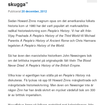
skugga”
Publicerat
20 december, 2012
Sedan Howard Zinns magnum opus om det amerikanska folkets
historia kom ut 1980 har det varit populärt att marknadsföra
radikal historieskrivning som
People’s History
. Vi har allt ifrån
Vijay Prashads
A People’s History of the Third World
till Michael
Parentis
A People’s History of Ancient Rome
och Chris Harmans
tegelsten
A People’s History of the World.
Så har även den marxistiske historikern John Newsingers bok
om det brittiska imperiet på originalspråk fått titeln
The Blood
Never Dried: A People’s History of the British Empire
.
Vilka krav vi egentligen kan ställa på en
People’s History
må
diskuteras. Få lyckas nå opp till Howard Zinns mångbottnade och
mångröstade historieskrivning. Men även om Newsinger inte är
någon Zinn har han ändå skrivit en mycket värdefull bok om 300
år av brittisk imperialism.
Huvudfokus ligger på folkens motstånd mot kolonialismen, från