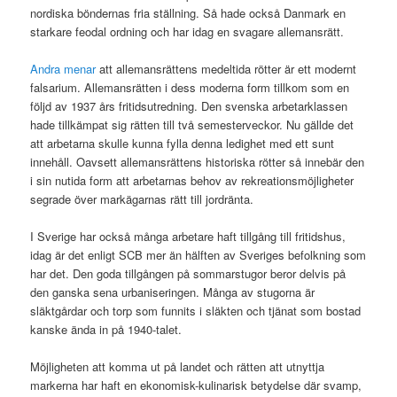
nordiska böndernas fria ställning. Så hade också Danmark en
starkare feodal ordning och har idag en svagare allemansrätt.
Andra menar
att allemansrättens medeltida rötter är ett modernt
falsarium. Allemansrätten i dess moderna form tillkom som en
följd av 1937 års fritidsutredning. Den svenska arbetarklassen
hade tillkämpat sig rätten till två semesterveckor. Nu gällde det
att arbetarna skulle kunna fylla denna ledighet med ett sunt
innehåll. Oavsett allemansrättens historiska rötter så innebär den
i sin nutida form att arbetarnas behov av rekreationsmöjligheter
segrade över markägarnas rätt till jordränta.
I Sverige har också många arbetare haft tillgång till fritidshus,
idag är det enligt SCB mer än hälften av Sveriges befolkning som
har det. Den goda tillgången på sommarstugor beror delvis på
den ganska sena urbaniseringen. Många av stugorna är
släktgårdar och torp som funnits i släkten och tjänat som bostad
kanske ända in på 1940-talet.
Möjligheten att komma ut på landet och rätten att utnyttja
markerna har haft en ekonomisk-kulinarisk betydelse där svamp,