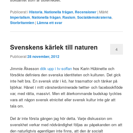
Publicerat i
Historia
,
Nationella frågan
,
Recensioner
|
Märkt
Imperialism
,
Nationella frågan
,
Rasism
,
Socialdemokraterna
,
Storbritannien
|
Lämna ett svar
Svenskens kärlek till naturen
4
Publicerat
28 november, 2012
Jimmie Åkesson
dök upp i tv-soffan
hos Karin Hübinette och
försökte definiera den svenska identiteten och kulturen. Det gick
inte helt bra. En svensk står i kö, har trasmattor och tänker på
björkar. Hånet i mitt vänsterdominerade twitter- och facebookflöde
var, med rätta, massivt. Men ett återkommande budskap tycktes
vara att någon svensk etnicitet eller svensk kultur inte går att
tala om.
Det är inte första gången jag hör detta. Varje diskussion om
svenskhet verkar med nödvändighet följas av påpekanden om att
den naturligtvis
egentligen
inte finns, att den är socialt