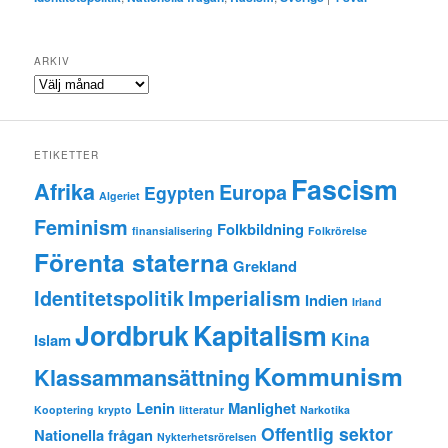
ARKIV
Arkiv
ETIKETTER
Fascism
Afrika
Europa
Egypten
Algeriet
Feminism
Folkbildning
finansialisering
Folkrörelse
Förenta staterna
Grekland
Identitetspolitik
Imperialism
Indien
Irland
Jordbruk
Kapitalism
Kina
Islam
Kommunism
Klassammansättning
Lenin
Manlighet
Kooptering
krypto
litteratur
Narkotika
Offentlig sektor
Nationella frågan
Nykterhetsrörelsen