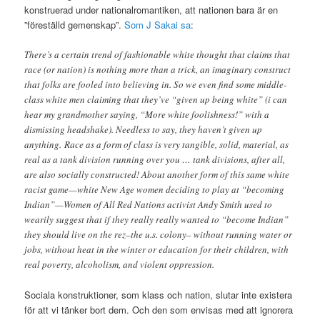
konstruerad under nationalromantiken, att nationen bara är en
”föreställd gemenskap”.
Som J Sakai sa
:
There’s a certain trend of fashionable white thought that claims that
race (or nation) is nothing more than a trick, an imaginary construct
that folks are fooled into believing in. So we even find some middle-
class white men claiming that they’ve “given up being white” (i can
hear my grandmother saying, “More white foolishness!” with a
dismissing headshake). Needless to say, they haven’t given up
anything.
Race as a form of class is very tangible, solid, material, as
real as a tank division running over you … tank divisions, after all,
are also socially constructed! About another form of this same white
racist game—white New Age women deciding to play at “becoming
Indian”—Women of All Red Nations activist Andy Smith used to
wearily suggest that if they really really wanted to “become Indian”
they should live on the rez–the u.s. colony– without running water or
jobs, without heat in the winter or education for their children, with
real poverty, alcoholism, and violent oppression.
Sociala konstruktioner, som klass och nation, slutar inte existera
för att vi tänker bort dem. Och den som envisas med att ignorera