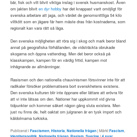
bär, fisk och vilt blivit viktiga inslag i svensk husmanskost. Även
om jakten blivit
en dyr hobby
har det knappast varit omöjligt för
svenska arbetare att jaga, och värdet de genomsnittliga 54 kilo
viltkött som en jägare får hem måste dras från kostnaderna, som
regionalt kan vara rätt så låga.
Den svenska möjligheten att röra sig i skog och mark beror bland
annat på geografiska förhållanden, de vidsträckta obrukade
skogarna och öppna vattendrag. Men det beror också på
klasskampen, kampen för en värdig fritid, kampen mot
inhägnande av allmänningar.
Rasismen och den nationella chauvinismen försvinner inte för att
radikaler försöker problematisera bort svenskhetens existens.
Den svenska kulturen blir inte öppnare eller lättare att erövra för
att vi inte låtsas om den. Nationer har uppkommit vid givna
tidpunkter och kommer säkert någon gång sluta existera. Men
just nu finns de, helt oaktat om julgranen är en tysk import och
kåldolmarna turkiska.
Publicerat i
Fascismen
,
Historia
,
Nationella frågan
|
Märkt
Fascism
,
Identitetspolitik
,
Nationella frågan
,
Rasism
,
Sverige
|
4
svar