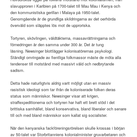
slavupproren i Karibien på 1700-talet till Mau Mau i Kenya och
den kommunistiska gerillan i Malaya på 1950-talet.
Genomgående är de grundliga skildringarna av det oerhörda
övervåld som släpptes lös mot de upproriska.
Tortyren, skövlingen, våldtäkterna, massavrättningarna och
förnedringen är den samma under 300 år. Det är tung
läsning. Newsinger blottlägger kolonisatörernas psykologi.
Ständigt omringade av fientliga folkmassor måste de möta alla
tendenser till motstånd med massivt våld och nedbrytande
sadism.
Detta hade naturligtvis aldrig varit möjligt utan en massiv
rasistisk ideologi som tar ifrån de koloniserade folken deras
status som människor. Newsinger visar att krigen,
straffexpeditionerna och tortyren har haft ett brett stöd i det
brittiska samhället, bland konservativa, bland liberaler och senare
till och med bland människor som kallat sig socialister.
När den kenyanska fackföreningsrörelsen skulle krossas i början
av 50-talet var Storbritanniens kolonialminister gruvarbetaren och