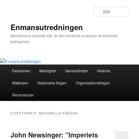
Hoppa
Hoppa
till
till
Sök
primärt
sekundärt
innehåll
innehåll
Enmansutredningen
Marxismens levande själ, är den konkreta analysen av konkreta
betingelser.
Huvudmeny
Fascismen
Manlighet
Generallinjen
Historia
Matkrisen
Nationella frågan
Organisationsfrågan
Recensioner
ETIKETTARKIV:
NATIONELLA FRÅGAN
John Newsinger: ”Imperiets