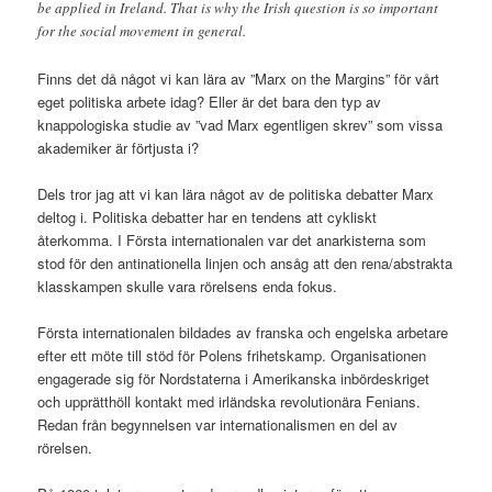
be applied in Ireland. That is why the Irish question is so important
for the social movement in general.
Finns det då något vi kan lära av ”Marx on the Margins” för vårt
eget politiska arbete idag? Eller är det bara den typ av
knappologiska studie av ”vad Marx egentligen skrev” som vissa
akademiker är förtjusta i?
Dels tror jag att vi kan lära något av de politiska debatter Marx
deltog i. Politiska debatter har en tendens att cykliskt
återkomma. I Första internationalen var det anarkisterna som
stod för den antinationella linjen och ansåg att den rena/abstrakta
klasskampen skulle vara rörelsens enda fokus.
Första internationalen bildades av franska och engelska arbetare
efter ett möte till stöd för Polens frihetskamp. Organisationen
engagerade sig för Nordstaterna i Amerikanska inbördeskriget
och upprätthöll kontakt med irländska revolutionära Fenians.
Redan från begynnelsen var internationalismen en del av
rörelsen.