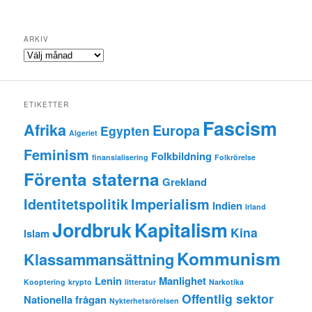
ARKIV
Arkiv
ETIKETTER
Fascism
Afrika
Europa
Egypten
Algeriet
Feminism
Folkbildning
finansialisering
Folkrörelse
Förenta staterna
Grekland
Identitetspolitik
Imperialism
Indien
Irland
Jordbruk
Kapitalism
Kina
Islam
Kommunism
Klassammansättning
Lenin
Manlighet
Kooptering
krypto
litteratur
Narkotika
Offentlig sektor
Nationella frågan
Nykterhetsrörelsen