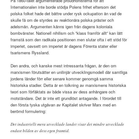
På 1860-talet argumenterade proudhonisterna för att
Internationalen inte borde stödja Polens frihet eftersom det
polska folket hade det bättre under rysk ockupation än vad de
skulle få om de styrdes av reaktionära polska präster och
adelsmän. Argumenten känns igen från dagens koloniala
bombvänster. Nationell nihilism och ”klass framför allt” kan lätt
framstå som den radikala positionen men slutar ofta i ett stöd för
imperiet, oavsett om imperiet är dagens Förenta stater eller
tsarismens Ryssland.
Den andra, och kanske mest intressanta frågan, är den om
marxismen förutsätter en unilinjär utvecklingsmodell där samtliga
jordens länder förr eller senare kommer genomgå samma
historiska stadier. Detta är en tolkning av marxismens historiska
teori som förfäktats av både vissa av dess anhängare och
motståndare. Det är inte ett grundlöst antagande. I förordet till
den första tyska utgåvan av Kapitalet skriver Marx med en
berömd formulering:
Det industriellt mera utvecklade landet visar det mindre utvecklade
endast bilden av dess egen framtid.