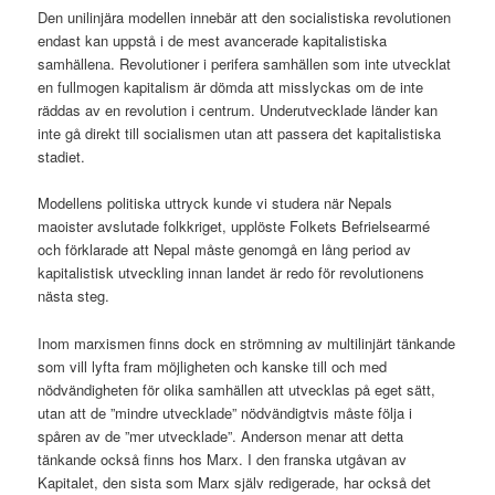
Den unilinjära modellen innebär att den socialistiska revolutionen
endast kan uppstå i de mest avancerade kapitalistiska
samhällena. Revolutioner i perifera samhällen som inte utvecklat
en fullmogen kapitalism är dömda att misslyckas om de inte
räddas av en revolution i centrum. Underutvecklade länder kan
inte gå direkt till socialismen utan att passera det kapitalistiska
stadiet.
Modellens politiska uttryck kunde vi studera när Nepals
maoister avslutade folkkriget, upplöste Folkets Befrielsearmé
och förklarade att Nepal måste genomgå en lång period av
kapitalistisk utveckling innan landet är redo för revolutionens
nästa steg.
Inom marxismen finns dock en strömning av multilinjärt tänkande
som vill lyfta fram möjligheten och kanske till och med
nödvändigheten för olika samhällen att utvecklas på eget sätt,
utan att de ”mindre utvecklade” nödvändigtvis måste följa i
spåren av de ”mer utvecklade”. Anderson menar att detta
tänkande också finns hos Marx. I den franska utgåvan av
Kapitalet, den sista som Marx själv redigerade, har också det