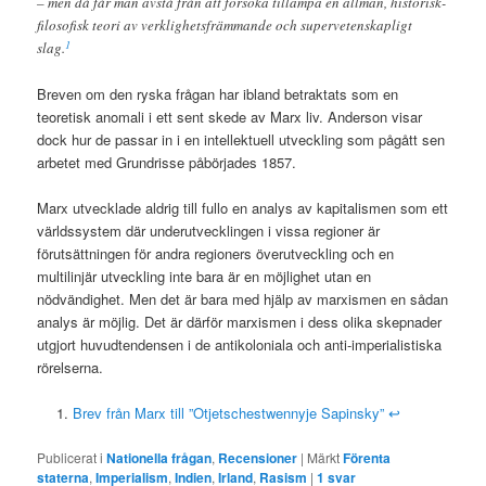
– men då får man avstå från att försöka tillämpa en allmän, historisk-
filosofisk teori av verklighetsfrämmande och supervetenskapligt
1
slag.
Breven om den ryska frågan har ibland betraktats som en
teoretisk anomali i ett sent skede av Marx liv. Anderson visar
dock hur de passar in i en intellektuell utveckling som pågått sen
arbetet med Grundrisse påbörjades 1857.
Marx utvecklade aldrig till fullo en analys av kapitalismen som ett
världssystem där underutvecklingen i vissa regioner är
förutsättningen för andra regioners överutveckling och en
multilinjär utveckling inte bara är en möjlighet utan en
nödvändighet. Men det är bara med hjälp av marxismen en sådan
analys är möjlig. Det är därför marxismen i dess olika skepnader
utgjort huvudtendensen i de antikoloniala och anti-imperialistiska
rörelserna.
Brev från Marx till ”Otjetschestwennyje Sapinsky”
↩
Publicerat i
Nationella frågan
,
Recensioner
|
Märkt
Förenta
staterna
,
Imperialism
,
Indien
,
Irland
,
Rasism
|
1
svar