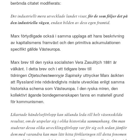
berömda citatet modifierats:
Det industriellt mera utvecklade landet visar,
för de som följer det på
den industriella vägen
, endast bilden av dess egen framtid.
Marx förtydligade också i samma upplaga att hans beskrivning
av kapitalismens framväxt och den primitiva ackumulationen
specifikt gällde Västeuropa.
Marx brev till den ryska socialisten Vera Zasulitjch 1881 är
välkänt. I detta brev och i ett tidigare brev till
tidningen
Otjetschestwennyje Sapinsky
uttrycker Marx åsikten
att Ryssland inte nödvändigtvis måste utvecklas enligt samma
historiska schema som Västeuropa. I den ryska miren, den
kollektivt ägande bondegemenskapen fanns en materiell grund
för kommunismen.
Likartade händelseförlopp kan sålunda leda till helt väsensskilda
resultat, om de utspelar sig i olika historiska sammanhang. Om man
studerar dessa olika utvecklingsförlopp var för sig och sedan jämför
dem med varandra kan man lätt hitta förklaringen till detta fenomen