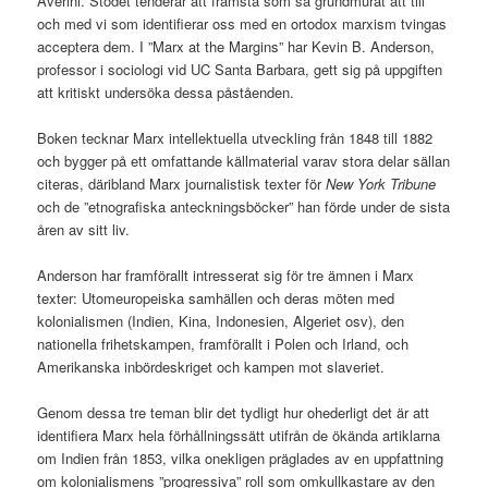
Averini. Stödet tenderar att framstå som så grundmurat att till
och med vi som identifierar oss med en ortodox marxism tvingas
acceptera dem. I ”Marx at the Margins” har Kevin B. Anderson,
professor i sociologi vid UC Santa Barbara, gett sig på uppgiften
att kritiskt undersöka dessa påståenden.
Boken tecknar Marx intellektuella utveckling från 1848 till 1882
och bygger på ett omfattande källmaterial varav stora delar sällan
citeras, däribland Marx journalistisk texter för
New York Tribune
och de ”etnografiska anteckningsböcker” han förde under de sista
åren av sitt liv.
Anderson har framförallt intresserat sig för tre ämnen i Marx
texter: Utomeuropeiska samhällen och deras möten med
kolonialismen (Indien, Kina, Indonesien, Algeriet osv), den
nationella frihetskampen, framförallt i Polen och Irland, och
Amerikanska inbördeskriget och kampen mot slaveriet.
Genom dessa tre teman blir det tydligt hur ohederligt det är att
identifiera Marx hela förhållningssätt utifrån de ökända artiklarna
om Indien från 1853, vilka onekligen präglades av en uppfattning
om kolonialismens ”progressiva” roll som omkullkastare av den