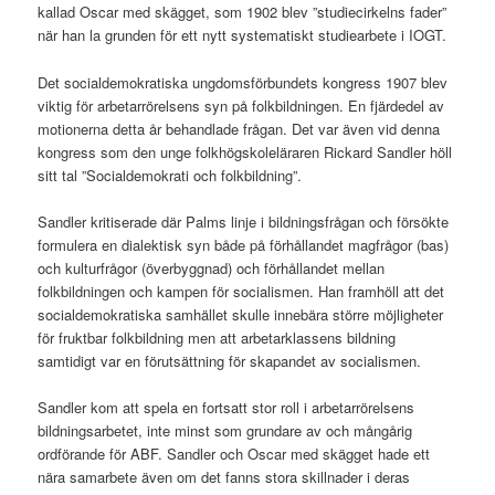
kallad Oscar med skägget, som 1902 blev ”studiecirkelns fader”
när han la grunden för ett nytt systematiskt studiearbete i IOGT.
Det socialdemokratiska ungdomsförbundets kongress 1907 blev
viktig för arbetarrörelsens syn på folkbildningen. En fjärdedel av
motionerna detta år behandlade frågan. Det var även vid denna
kongress som den unge folkhögskoleläraren Rickard Sandler höll
sitt tal ”Socialdemokrati och folkbildning”.
Sandler kritiserade där Palms linje i bildningsfrågan och försökte
formulera en dialektisk syn både på förhållandet magfrågor (bas)
och kulturfrågor (överbyggnad) och förhållandet mellan
folkbildningen och kampen för socialismen. Han framhöll att det
socialdemokratiska samhället skulle innebära större möjligheter
för fruktbar folkbildning men att arbetarklassens bildning
samtidigt var en förutsättning för skapandet av socialismen.
Sandler kom att spela en fortsatt stor roll i arbetarrörelsens
bildningsarbetet, inte minst som grundare av och mångårig
ordförande för ABF. Sandler och Oscar med skägget hade ett
nära samarbete även om det fanns stora skillnader i deras