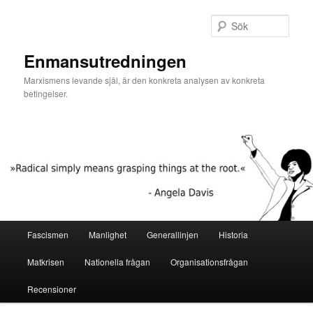
Hoppa
Hoppa
till
till
Sök
primärt
sekundärt
innehåll
innehåll
Enmansutredningen
Marxismens levande själ, är den konkreta analysen av konkreta
betingelser.
Huvudmeny
Fascismen
Manlighet
Generallinjen
Historia
Matkrisen
Nationella frågan
Organisationsfrågan
Recensioner