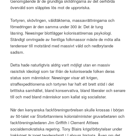
Genomgående är de grundliga skildringarna av det oerhörda
övervåld som släpptes lös mot de upproriska.
Tortyren, skövlingen, våldtäkterna, massavrättningarna och
förnedringen är den samma under 300 år. Det är tung
läsning. Newsinger blottlägger kolonisatörernas psykologi.
Ständigt omringade av fientliga folkmassor måste de möta alla
tendenser till motstånd med massivt våld och nedbrytande
sadism.
Detta hade naturligtvis aldrig varit möjligt utan en massiv
rasistisk ideologi som tar ifrån de koloniserade folken deras
status som människor. Newsinger visar att krigen,
straffexpeditionerna och tortyren har haft ett brett stöd i det
brittiska samhället, bland konservativa, bland liberaler och senare
till och med bland människor som kallat sig socialister.
När den kenyanska fackföreningsrörelsen skulle krossas i början
av 50-talet var Storbritanniens kolonialminister gruvarbetaren och
fackföreningsledaren Jim Griffith i Clement Attlees
socialdemokratiska regering. Tony Blairs krigsförbrytelser under
Irakkriget är inget tendensbrott i Labours historia. Även om det