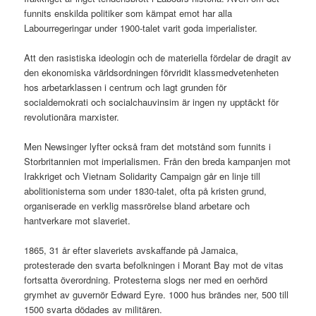
funnits enskilda politiker som kämpat emot har alla
Labourregeringar under 1900-talet varit goda imperialister.
Att den rasistiska ideologin och de materiella fördelar de dragit av
den ekonomiska världsordningen förvridit klassmedvetenheten
hos arbetarklassen i centrum och lagt grunden för
socialdemokrati och socialchauvinsim är ingen ny upptäckt för
revolutionära marxister.
Men Newsinger lyfter också fram det motstånd som funnits i
Storbritannien mot imperialismen. Från den breda kampanjen mot
Irakkriget och Vietnam Solidarity Campaign går en linje till
abolitionisterna som under 1830-talet, ofta på kristen grund,
organiserade en verklig massrörelse bland arbetare och
hantverkare mot slaveriet.
1865, 31 år efter slaveriets avskaffande på Jamaica,
protesterade den svarta befolkningen i Morant Bay mot de vitas
fortsatta överordning. Protesterna slogs ner med en oerhörd
grymhet av guvernör Edward Eyre. 1000 hus brändes ner, 500 till
1500 svarta dödades av militären.