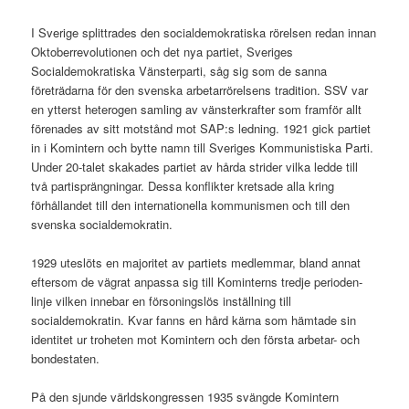
I Sverige splittrades den socialdemokratiska rörelsen redan innan
Oktoberrevolutionen och det nya partiet, Sveriges
Socialdemokratiska Vänsterparti, såg sig som de sanna
företrädarna för den svenska arbetarrörelsens tradition. SSV var
en ytterst heterogen samling av vänsterkrafter som framför allt
förenades av sitt motstånd mot SAP:s ledning. 1921 gick partiet
in i Komintern och bytte namn till Sveriges Kommunistiska Parti.
Under 20-talet skakades partiet av hårda strider vilka ledde till
två partisprängningar. Dessa konflikter kretsade alla kring
förhållandet till den internationella kommunismen och till den
svenska socialdemokratin.
1929 uteslöts en majoritet av partiets medlemmar, bland annat
eftersom de vägrat anpassa sig till Kominterns tredje perioden-
linje vilken innebar en försoningslös inställning till
socialdemokratin. Kvar fanns en hård kärna som hämtade sin
identitet ur troheten mot Komintern och den första arbetar- och
bondestaten.
På den sjunde världskongressen 1935 svängde Komintern