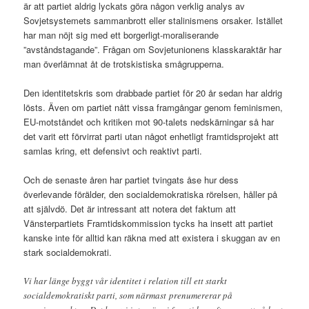
är att partiet aldrig lyckats göra någon verklig analys av
Sovjetsystemets sammanbrott eller stalinismens orsaker. Istället
har man nöjt sig med ett borgerligt-moraliserande
”avståndstagande”. Frågan om Sovjetunionens klasskaraktär har
man överlämnat åt de trotskistiska smågrupperna.
Den identitetskris som drabbade partiet för 20 år sedan har aldrig
lösts. Även om partiet nått vissa framgångar genom feminismen,
EU-motståndet och kritiken mot 90-talets nedskärningar så har
det varit ett förvirrat parti utan något enhetligt framtidsprojekt att
samlas kring, ett defensivt och reaktivt parti.
Och de senaste åren har partiet tvingats åse hur dess
överlevande förälder, den socialdemokratiska rörelsen, håller på
att självdö. Det är intressant att notera det faktum att
Vänsterpartiets Framtidskommission tycks ha insett att partiet
kanske inte för alltid kan räkna med att existera i skuggan av en
stark socialdemokrati.
Vi har länge byggt vår identitet i relation till ett starkt
socialdemokratiskt parti, som närmast prenumererar på