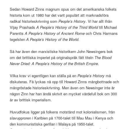
Sedan Howard Zinns magnum opus om det amerikanska folkets
historia kom ut 1980 har det varit populärt att marknadsföra
radikal historieskrivning som
People’s History
. Vi har allt ifrån
Vijay Prashads
A People’s History of the Third World
till Michael
Parentis
A People’s History of Ancient Rome
och Chris Harmans
tegelsten
A People’s History of the World.
Så har även den marxistiske historikern John Newsingers bok
om det brittiska imperiet på originalspråk fått titeln
The Blood
Never Dried: A People’s History of the British Empire
.
Vilka krav vi egentligen kan ställa på en
People’s History
må
diskuteras. Få lyckas nå opp till Howard Zinns mångbottnade och
mångröstade historieskrivning. Men även om Newsinger inte är
någon Zinn har han ändå skrivit en mycket värdefull bok om 300
år av brittisk imperialism.
Huvudfokus ligger på folkens motstånd mot kolonialismen, från
slavupproren i Karibien på 1700-talet till Mau Mau i Kenya och
den kommunistiska gerillan i Malaya på 1950-talet.