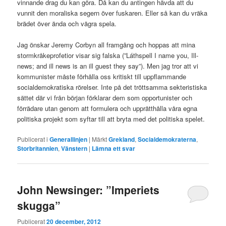
vinnande drag du kan göra. Då kan du antingen hävda att du
vunnit den moraliska segern över fuskaren. Eller så kan du vräka
brädet över ända och vägra spela.
Jag önskar Jeremy Corbyn all framgång och hoppas att mina
stormkråkeprofetior visar sig falska (”Láthspell I name you, Ill-
news; and ill news is an ill guest they say”). Men jag tror att vi
kommunister måste förhålla oss kritiskt till uppflammande
socialdemokratiska rörelser. Inte på det tröttsamma sekteristiska
sättet där vi från början förklarar dem som opportunister och
förrädare utan genom att formulera och upprätthålla våra egna
politiska projekt som syftar till att bryta med det politiska spelet.
Publicerat i
Generallinjen
|
Märkt
Grekland
,
Socialdemokraterna
,
Storbritannien
,
Vänstern
|
Lämna ett svar
John Newsinger: ”Imperiets
skugga”
Publicerat
20 december, 2012