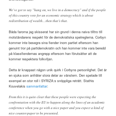
We’ve got to say ”hang on, we live in a democracy” and if the people
of this country vote for an economic strategy which is about
redistribution of wealth…then that’s that.
Båda farorna jag skisserat har sin grund i denna naiva tilltro till
motståndarens respekt för de demokratiska spelreglerna. Corbyn
kommer inte besegra sina fiender inom partiet eftersom han
genuint tror på partidemokratin och han kommer inte vara beredd
på klassfiendernas angrepp eftersom han förutsätter att de
kommer respektera folkviljan.
Detta är knappast någon unik quirk i Corbyns personlighet. Det är
en sjuka som anfräter stora delar av vänstern. Den spelade till
exempel en stor roll i SYRIZA:s snöppliga reträtt. Stathis
Kouvelakis
sammanfattar
:
From this it is quite clear that these people were expecting the
confrontation with the EU to happen along the lines of an academic
conference when you go with a nice paper and you expect a kind of
nice counter-paper to be presented.