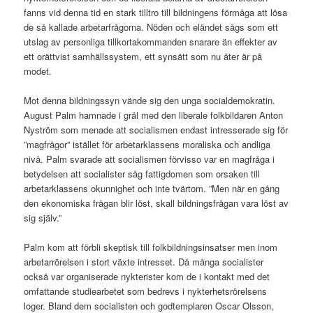
fanns vid denna tid en stark tilltro till bildningens förmåga att lösa
de så kallade arbetarfrågorna. Nöden och eländet sågs som ett
utslag av personliga tillkortakommanden snarare än effekter av
ett orättvist samhällssystem, ett synsätt som nu åter är på
modet.
Mot denna bildningssyn vände sig den unga socialdemokratin.
August Palm hamnade i gräl med den liberale folkbildaren Anton
Nyström som menade att socialismen endast intresserade sig för
”magfrågor” istället för arbetarklassens moraliska och andliga
nivå. Palm svarade att socialismen förvisso var en magfråga i
betydelsen att socialister såg fattigdomen som orsaken till
arbetarklassens okunnighet och inte tvärtom. ”Men när en gång
den ekonomiska frågan blir löst, skall bildningsfrågan vara löst av
sig själv.”
Palm kom att förbli skeptisk till folkbildningsinsatser men inom
arbetarrörelsen i stort växte intresset. Då många socialister
också var organiserade nykterister kom de i kontakt med det
omfattande studiearbetet som bedrevs i nykterhetsrörelsens
loger. Bland dem socialisten och godtemplaren Oscar Olsson,