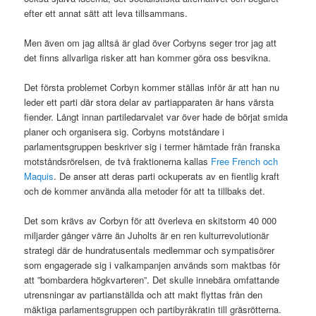
efter ett annat sätt att leva tillsammans.
Men även om jag alltså är glad över Corbyns seger tror jag att
det finns allvarliga risker att han kommer göra oss besvikna.
Det första problemet Corbyn kommer ställas inför är att han nu
leder ett parti där stora delar av partiapparaten är hans värsta
fiender. Långt innan partiledarvalet var över hade de börjat smida
planer och organisera sig. Corbyns motståndare i
parlamentsgruppen beskriver sig i termer hämtade från franska
motståndsrörelsen, de två fraktionerna kallas
Free French och
Maquis
. De anser att deras parti ockuperats av en fientlig kraft
och de kommer använda alla metoder för att ta tillbaks det.
Det som krävs av Corbyn för att överleva en skitstorm 40 000
miljarder gånger värre än Juholts är en ren kulturrevolutionär
strategi där de hundratusentals medlemmar och sympatisörer
som engagerade sig i valkampanjen används som maktbas för
att ”bombardera högkvarteren”. Det skulle innebära omfattande
utrensningar av partianställda och att makt flyttas från den
mäktiga parlamentsgruppen och partibyråkratin till gräsrötterna.