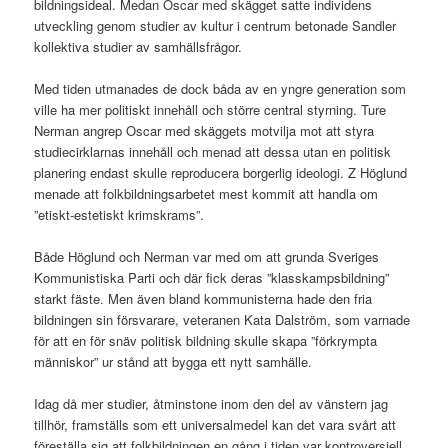
bildningsideal. Medan Oscar med skägget satte individens
utveckling genom studier av kultur i centrum betonade Sandler
kollektiva studier av samhällsfrågor.
Med tiden utmanades de dock båda av en yngre generation som
ville ha mer politiskt innehåll och större central styrning. Ture
Nerman angrep Oscar med skäggets motvilja mot att styra
studiecirklarnas innehåll och menad att dessa utan en politisk
planering endast skulle reproducera borgerlig ideologi. Z Höglund
menade att folkbildningsarbetet mest kommit att handla om
”etiskt-estetiskt krimskrams”.
Både Höglund och Nerman var med om att grunda Sveriges
Kommunistiska Parti och där fick deras ”klasskampsbildning”
starkt fäste. Men även bland kommunisterna hade den fria
bildningen sin försvarare, veteranen Kata Dalström, som varnade
för att en för snäv politisk bildning skulle skapa ”förkrympta
människor” ur stånd att bygga ett nytt samhälle.
Idag då mer studier, åtminstone inom den del av vänstern jag
tillhör, framställs som ett universalmedel kan det vara svårt att
föreställa sig att folkbildningen en gång i tiden var kontroversiell