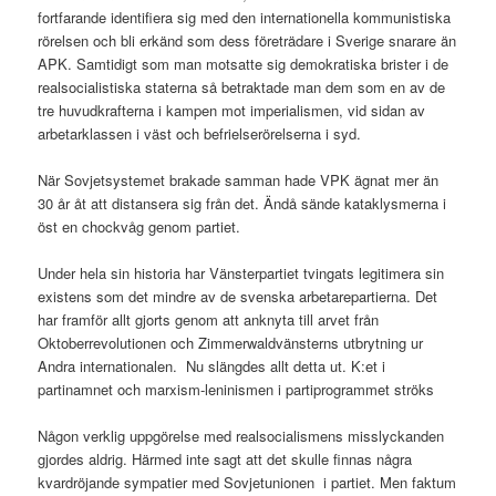
fortfarande identifiera sig med den internationella kommunistiska
rörelsen och bli erkänd som dess företrädare i Sverige snarare än
APK. Samtidigt som man motsatte sig demokratiska brister i de
realsocialistiska staterna så betraktade man dem som en av de
tre huvudkrafterna i kampen mot imperialismen, vid sidan av
arbetarklassen i väst och befrielserörelserna i syd.
När Sovjetsystemet brakade samman hade VPK ägnat mer än
30 år åt att distansera sig från det. Ändå sände kataklysmerna i
öst en chockvåg genom partiet.
Under hela sin historia har Vänsterpartiet tvingats legitimera sin
existens som det mindre av de svenska arbetarepartierna. Det
har framför allt gjorts genom att anknyta till arvet från
Oktoberrevolutionen och Zimmerwaldvänsterns utbrytning ur
Andra internationalen. Nu slängdes allt detta ut. K:et i
partinamnet och marxism-leninismen i partiprogrammet ströks
Någon verklig uppgörelse med realsocialismens misslyckanden
gjordes aldrig. Härmed inte sagt att det skulle finnas några
kvardröjande sympatier med Sovjetunionen i partiet. Men faktum