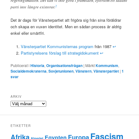
regeringsmakten. Det kan vi inte göra i framtiden, eftersom ett sådant
2
parti inte längre existerar.
Det är dags för Vänsterpartiet att frigöra sig från sina föräldrar
och skapa en vuxen identitet. Men en sådan process är aldrig
enkel eller smärtfri.
Vänsterpartiet Kommunisternas program
från 1987
↩
Partistyrelsens förslag till strategidokument
↩
Publicerat i
Historia
,
Organisationsfrågan
|
Märkt
Kommunism
,
Socialdemokraterna
,
Sovjetunionen
,
Vänstern
,
Vänsterpartiet
|
1
svar
ARKIV
Arkiv
ETIKETTER
Fascism
Afrika
Europa
Egypten
Algeriet