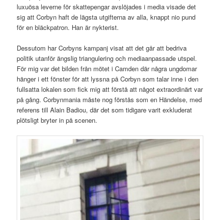
luxuösa leverne för skattepengar avslöjades i media visade det
sig att Corbyn haft de lägsta utgifterna av alla, knappt nio pund
för en bläckpatron. Han är nykterist.
Dessutom har Corbyns kampanj visat att det går att bedriva
politik utanför ängslig triangulering och mediaanpassade utspel.
För mig var det bilden från mötet i Camden där några ungdomar
hänger i ett fönster för att lyssna på Corbyn som talar inne i den
fullsatta lokalen som fick mig att förstå att något extraordinärt var
på gång. Corbynmania måste nog förstås som en Händelse, med
referens till Alain Badiou, där det som tidigare varit exkluderat
plötsligt bryter in på scenen.