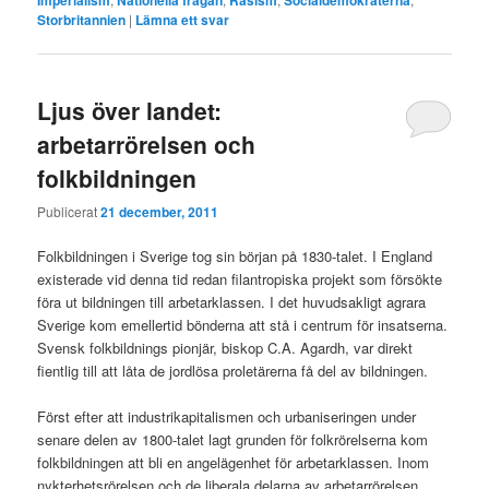
Imperialism
Nationella frågan
Rasism
Socialdemokraterna
Storbritannien
|
Lämna ett svar
Ljus över landet:
arbetarrörelsen och
folkbildningen
Publicerat
21 december, 2011
Folkbildningen i Sverige tog sin början på 1830-talet. I England
existerade vid denna tid redan filantropiska projekt som försökte
föra ut bildningen till arbetarklassen. I det huvudsakligt agrara
Sverige kom emellertid bönderna att stå i centrum för insatserna.
Svensk folkbildnings pionjär, biskop C.A. Agardh, var direkt
fientlig till att låta de jordlösa proletärerna få del av bildningen.
Först efter att industrikapitalismen och urbaniseringen under
senare delen av 1800-talet lagt grunden för folkrörelserna kom
folkbildningen att bli en angelägenhet för arbetarklassen. Inom
nykterhetsrörelsen och de liberala delarna av arbetarrörelsen