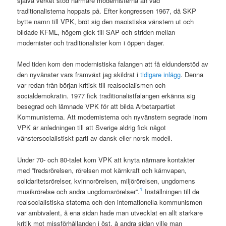
själva verket stod närmare modernisterna än vad
traditionalisterna hoppats på. Efter kongressen 1967, då SKP
bytte namn till VPK, bröt sig den maoistiska vänstern ut och
bildade KFML, högern gick till SAP och striden mellan
modernister och traditionalister kom i öppen dager.
Med tiden kom den modernistiska falangen att få eldunderstöd av
den nyvänster vars framväxt jag skildrat i
tidigare inlägg
. Denna
var redan från början kritisk till realsocialismen och
socialdemokratin. 1977 fick traditionalistfalangen erkänna sig
besegrad och lämnade VPK för att bilda Arbetarpartiet
Kommunisterna. Att modernisterna och nyvänstern segrade inom
VPK är anledningen till att Sverige aldrig fick något
vänstersocialistiskt parti av dansk eller norsk modell.
Under 70- och 80-talet kom VPK att knyta närmare kontakter
med ”fredsrörelsen, rörelsen mot kärnkraft och kärnvapen,
solidaritetsrörelser, kvinnorörelsen, miljörörelsen, ungdomens
1
musikrörelse och andra ungdomsrörelser”.
Inställningen till de
realsocialistiska staterna och den internationella kommunismen
var ambivalent, å ena sidan hade man utvecklat en allt starkare
kritik mot missförhållanden i öst, å andra sidan ville man