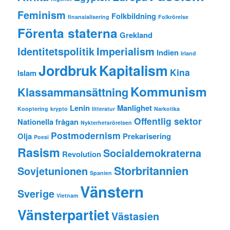
Feminism
Folkbildning
finansialisering
Folkrörelse
Förenta staterna
Grekland
Identitetspolitik
Imperialism
Indien
Irland
Jordbruk
Kapitalism
Kina
Islam
Kommunism
Klassammansättning
Lenin
Manlighet
Kooptering
krypto
litteratur
Narkotika
Offentlig sektor
Nationella frågan
Nykterhetsrörelsen
Postmodernism
Olja
Prekarisering
Poesi
Rasism
Socialdemokraterna
Revolution
Storbritannien
Sovjetunionen
Spanien
Vänstern
Sverige
Vietnam
Vänsterpartiet
Västasien