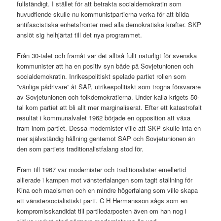
fullständigt. I stället för att betrakta socialdemokratin som
huvudfiende skulle nu kommunistpartierna verka för att bilda
antifascistiska enhetsfronter med alla demokratiska krafter. SKP
anslöt sig helhjärtat till det nya programmet.
Från 30-talet och framåt var det alltså fullt naturligt för svenska
kommunister att ha en positiv syn både på Sovjetunionen och
socialdemokratin. Inrikespolitiskt spelade partiet rollen som
”vänliga pådrivare” åt SAP, utrikespolitiskt som trogna försvarare
av Sovjetunionen och folkdemokratierna. Under kalla krigets 50-
tal kom partiet att bli allt mer marginaliserat. Efter ett katastrofalt
resultat i kommunalvalet 1962 började en opposition att växa
fram inom partiet. Dessa modernister ville att SKP skulle inta en
mer självständig hållning gentemot SAP och Sovjetunionen än
den som partiets traditionalistfalang stod för.
Fram till 1967 var modernister och traditionalister emellertid
allierade i kampen mot vänsterfalangen som tagit ställning för
Kina och maoismen och en mindre högerfalang som ville skapa
ett vänstersocialistiskt parti. C H Hermansson sågs som en
kompromisskandidat till partiledarposten även om han nog i