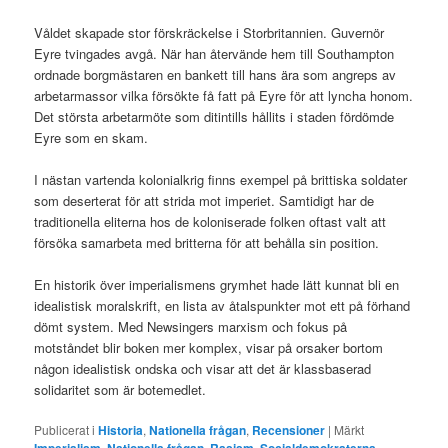
Våldet skapade stor förskräckelse i Storbritannien. Guvernör
Eyre tvingades avgå. När han återvände hem till Southampton
ordnade borgmästaren en bankett till hans ära som angreps av
arbetarmassor vilka försökte få fatt på Eyre för att lyncha honom.
Det största arbetarmöte som ditintills hållits i staden fördömde
Eyre som en skam.
I nästan vartenda kolonialkrig finns exempel på brittiska soldater
som deserterat för att strida mot imperiet. Samtidigt har de
traditionella eliterna hos de koloniserade folken oftast valt att
försöka samarbeta med britterna för att behålla sin position.
En historik över imperialismens grymhet hade lätt kunnat bli en
idealistisk moralskrift, en lista av åtalspunkter mot ett på förhand
dömt system. Med Newsingers marxism och fokus på
motståndet blir boken mer komplex, visar på orsaker bortom
någon idealistisk ondska och visar att det är klassbaserad
solidaritet som är botemedlet.
Publicerat i
Historia
,
Nationella frågan
,
Recensioner
|
Märkt
,
,
,
,