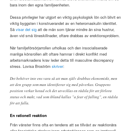
bara inom den egna familjeenheten.
Dessa privilegier har utgjort en viktig psykologisk lön och blivit en
viktig byggsten i konstruerandet av en heteromaskulin identitet.
Så
visar det sig
att de män som tjänar mindre än sina hustrur,
även vid små löneskillnader, oftare drabbas av erektionsproblem.
När familjeförsörjarrollen urholkas och den insocialiserade
manliga könsrollen allt oftare hamnar i direkt konflikt med
arbetsmarknadens krav leder detta till masculine discrepancy
stress. Lovisa Broström
skriver
:
Det behöver inte ens vara så att man själv drabbas ekonomiskt, men
att den grupp som man identifierar sig med påverkas. Gruppens
position verkar hotad och det utvecklas en rädsla för att förlora
status och makt, vad som ibland kallas ”a fear of falling”, en rädsla
för att falla.
En rationell reaktion
Från vänster finns ofta en tendens att se tillväxt av reaktionära
eller fascistiska rörelser inom arbetarklassen som en irrationell