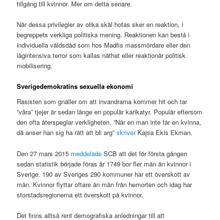
tillgång till kvinnor. Mer om detta senare.
När dessa privilegier av olika skäl hotas sker en reaktion, i
begreppets verkliga politiska mening. Reaktionen kan bestå i
individuella våldsdåd som hos Madfis massmördare eller den
lågintensiva terror som kallas näthat eller reaktionär politisk
mobilisering.
Sverigedemokratins sexuella ekonomi
Rasisten som gnäller om att invandrarna kommer hit och tar
”våra” tjejer är sedan länge en populär karikatyr. Populär eftersom
den ofta återspeglar verkligheten. ”När en man inte får en kvinna,
då anser han sig ha rätt att bli arg”
skriver
Kajsa Ekis Ekman.
Den 27 mars 2015
meddelade
SCB att det för första gången
sedan statistik började föras år 1749 bor fler män än kvinnor i
Sverige. 190 av Sveriges 290 kommuner har ett överskott av
män. Kvinnor flyttar oftare än män från hemorten och idag har
storstadsregionerna ett överskott på kvinnor.
Det finns alltså rent demografiska anledningar till att