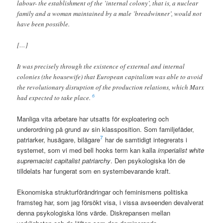
labour- the establishment of the ’internal colony’, that is, a nuclear
family and a woman maintained by a male ’breadwinner’, would not
have been possible.
[…]
It was precisely through the existence of external and internal
colonies (the housewife) that European capitalism was able to avoid
the revolutionary disruption of the production relations, which Marx
6
had expected to take place.
Manliga vita arbetare har utsatts för exploatering och
underordning på grund av sin klassposition. Som familjefäder,
7
patriarker, husägare, bilägare
har de samtidigt integrerats i
systemet, som vi med bell hooks term kan kalla
imperialist white
supremacist capitalist patriarchy
. Den psykologiska lön de
tilldelats har fungerat som en systembevarande kraft.
Ekonomiska strukturförändringar och feminismens politiska
framsteg har, som jag försökt visa, i vissa avseenden devalverat
denna psykologiska löns värde. Diskrepansen mellan