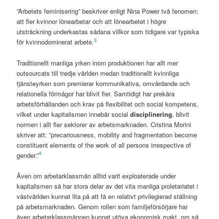
”Arbetets feminisering” beskriver enligt Nina Power två fenomen:
att fler kvinnor lönearbetar och att lönearbetet i högre
utsträckning underkastas sådana villkor som tidigare var typiska
3
för kvinnodominerat arbete.
Traditionellt manliga yrken inom produktionen har allt mer
outsourcats till tredje världen medan traditionellt kvinnliga
tjänsteyrken som premierar kommunikativa, omvårdande och
relationella förmågor har blivit fler. Samtidigt har prekära
arbetsförhållanden och krav på flexibilitet och social kompetens,
vilket under kapitalismen innebär social
disciplinering
, blivit
normen i allt fler sektorer av arbetsmarknaden. Cristina Morini
skriver att: ”precariousness, mobility and fragmentation become
constituent elements of the work of all persons irrespective of
4
gender.”
Även om arbetarklassmän alltid varit exploaterade under
kapitalismen så har stora delar av det vita manliga proletariatet i
västvärlden kunnat lita på att få en relativt privilegierad ställning
på arbetsmarknaden. Genom rollen som familjeförsörjare har
även arbetarklassmännen kunnat utöva ekonomisk makt, om så