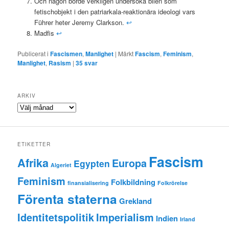
Och någon borde verkligen undersöka bilen som
fetischobjekt i den patriarkala-reaktionära ideologi vars
Führer heter Jeremy Clarkson.
↩
Madfis
↩
Publicerat i
Fascismen
,
Manlighet
|
Märkt
Fascism
,
Feminism
,
Manlighet
,
Rasism
|
35
svar
ARKIV
Arkiv
ETIKETTER
Fascism
Afrika
Europa
Egypten
Algeriet
Feminism
Folkbildning
finansialisering
Folkrörelse
Förenta staterna
Grekland
Identitetspolitik
Imperialism
Indien
Irland