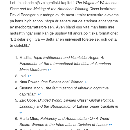
I ett inledande självbiografiskt kapitel i
The Wages of Whiteness
:
Race and the Making of the American Working Class
beskriver
David Roediger hur många av de mest uttalat rasistiska eleverna
på hans high school några år senare var de starkast anhängarna
av medborgarrättsrörelsen. Även bland oss vita män finns inre
motsättningar som kan ge upphov till andra politiska formationer.
”Ett delar sig i två — detta är en universell företeelse, och detta
är dialektik.”
Madfis,
Triple Entitlement and Homicidal Anger: An
Exploration of the Intersectional Identities of American
Mass Murderers
↩
Ibid.
↩
Nina Power,
One Dimensional Woman
↩
Cristina Morini,
the feminization of labour in cognitive
capitalism
↩
Zak Cope,
Divided World, Divided Class: Global Political
Economy and the Stratification of Labour Under Capitalism
↩
Maria Mies,
Patriarchy and Accumulation On A World
Scale: Women in the International Division of Labour
↩