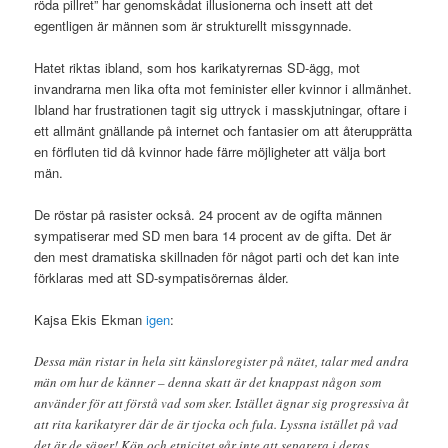
röda pillret” har genomskådat illusionerna och insett att det
egentligen är männen som är strukturellt missgynnade.
Hatet riktas ibland, som hos karikatyrernas SD-ägg, mot
invandrarna men lika ofta mot feminister eller kvinnor i allmänhet.
Ibland har frustrationen tagit sig uttryck i masskjutningar, oftare i
ett allmänt gnällande på internet och fantasier om att återupprätta
en förfluten tid då kvinnor hade färre möjligheter att välja bort
män.
De röstar på rasister också. 24 procent av de ogifta männen
sympatiserar med SD men bara 14 procent av de gifta. Det är
den mest dramatiska skillnaden för något parti och det kan inte
förklaras med att SD-sympatisörernas ålder.
Kajsa Ekis Ekman
igen
:
Dessa män ristar in hela sitt känsloregister på nätet, talar med andra
män om hur de känner – denna skatt är det knappast någon som
använder för att förstå vad som sker. Istället ägnar sig progressiva åt
att rita karikatyrer där de är tjocka och fula. Lyssna istället på vad
det är de säger! Kön och etnicitet går inte att separera i deras