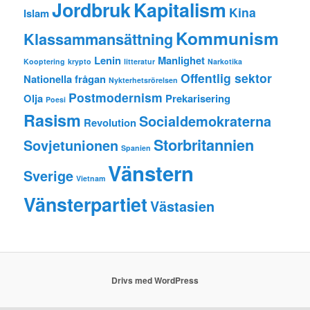
Jordbruk
Kapitalism
Kina
Islam
Kommunism
Klassammansättning
Lenin
Manlighet
Kooptering
krypto
litteratur
Narkotika
Offentlig sektor
Nationella frågan
Nykterhetsrörelsen
Postmodernism
Olja
Prekarisering
Poesi
Rasism
Socialdemokraterna
Revolution
Storbritannien
Sovjetunionen
Spanien
Vänstern
Sverige
Vietnam
Vänsterpartiet
Västasien
Drivs med WordPress