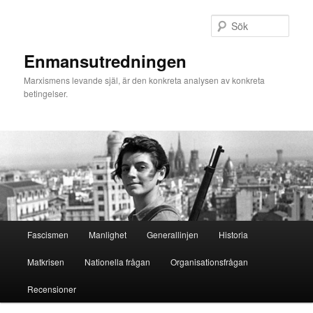
Hoppa
Hoppa
till
till
Sök
primärt
sekundärt
innehåll
innehåll
Enmansutredningen
Marxismens levande själ, är den konkreta analysen av konkreta
betingelser.
Huvudmeny
Fascismen
Manlighet
Generallinjen
Historia
Matkrisen
Nationella frågan
Organisationsfrågan
Recensioner