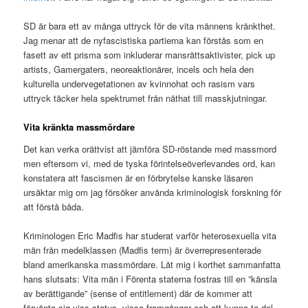
SD är bara ett av många uttryck för de vita männens kränkthet.
Jag menar att de nyfascistiska partierna kan förstås som en
fasett av ett prisma som inkluderar mansrättsaktivister, pick up
artists, Gamergaters, neoreaktionärer, incels och hela den
kulturella undervegetationen av kvinnohat och rasism vars
uttryck täcker hela spektrumet från näthat till masskjutningar.
Vita kränkta massmördare
Det kan verka orättvist att jämföra SD-röstande med massmord
men eftersom vi, med de tyska förintelseöverlevandes ord, kan
konstatera att fascismen är en förbrytelse kanske läsaren
ursäktar mig om jag försöker använda kriminologisk forskning för
att förstå båda.
Kriminologen Eric Madfis har studerat varför heterosexuella vita
män från medelklassen (Madfis term) är överrepresenterade
bland amerikanska massmördare. Låt mig i korthet sammanfatta
hans slutsats: Vita män i Förenta staterna fostras till en ”känsla
av berättigande” (sense of entitlement) där de kommer att
förvänta sig viss status, vissa framgångar och att kunna ta del