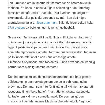
konkurrensen om kvinnorna blir hårdare för de heterosexuella
männen. En kanske ännu viktigare anledning är de framsteg
feminismen haft under 1900-talet. När kvinnor inte längre är
ekonomiskt eller politiskt beroende av män kan de i högre
utsträckning välja att
leva utan män
. Sålunda lever också hela
37,8 procent
av befolkningen idag i singelhushåll.
Svenska män riskerar att inte få tillgång till kvinnor. Jag tror vi
måste se djupare på detta än några kåta förlorare som inte får
ligga. I patriarkatet parasiterar män inte enbart på kvinnors
konkreta reproduktiva arbete i form av hushållssysslor utan även
på kvinnors relationella och känslomässiga arbete.
Emotionellt stympade män förväntas kunna använda en kvinnlig
partner som själslig utombordsmotor.
Den heteromaskulina identiteten konstrueras inte bara genom
våldsutövning utan också genom sexuella och romantiska
erövringar. Den man som inte får tillgång till kvinnor riskerar att
reduceras till en ”beta-hane”. Frustrationen skapar paranoida
fantasier om kvinnors sexuella makt. De som enligt den
misogyna internetslangens Matrixinspirerade retorik ”tagit det