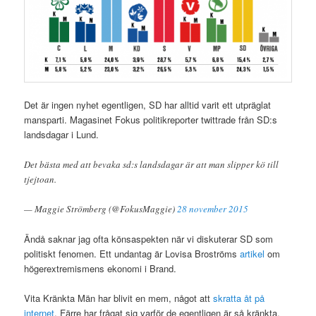
Det är ingen nyhet egentligen, SD har alltid varit ett utpräglat
mansparti. Magasinet Fokus politikreporter twittrade från SD:s
landsdagar i Lund.
Det bästa med att bevaka sd:s landsdagar är att man slipper kö till
tjejtoan.
— Maggie Strömberg (@FokusMaggie)
28 november 2015
Ändå saknar jag ofta könsaspekten när vi diskuterar SD som
politiskt fenomen. Ett undantag är Lovisa Broströms
artikel
om
högerextremismens ekonomi i Brand.
Vita Kränkta Män har blivit en mem, något att
skratta åt på
internet
. Färre har frågat sig varför de egentligen är så kränkta.