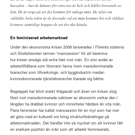
huvuden – hur de känner för etnicitet är helt och hållet beroende av
kön. De är arga på att det kommer för många män. De talar om
våldtäkt, hela tiden är de fixerade vid att män kommer hit och våldtar
kvinnor, samtidigt hoppas de att det ska hända.
En feminiserad arbetsmarknad
Under den ekonomiska krisen 2008 lanserades i Förenta staterna
och Storbritannien termen ”mancession” för att beskriva
hur krisen ansågs slå extra hårt mot män. En stor andel av
arbetstillfällena som försvann fanns inom mansdominerade
branscher som tillverknings- och byggindustrin medan
kvinnodominerade tjänstebranscher klarade sig bättre.
Begreppet har blivit starkt ifrågasatt och även om krisen slog
först mot mansdominerade sektorer av ekonomin verkar den i
längden ha drabbat kvinnor och minoriteter hårdare än vita män.
Flera feminister har kallat mancession för en myt som har mer
att göra med en kulturell oro kring strukturförändringar på
arbetsmarknaden. Det handlar inte så mycket om att kvinnor fått
en starkare position än män som att arbetet feminiserats.