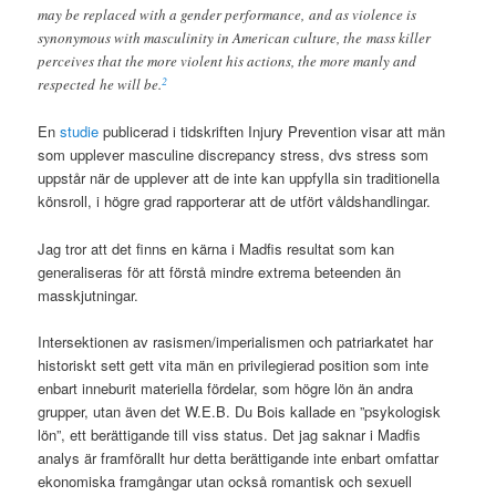
may be replaced with a gender performance, and as violence is
synonymous with masculinity in American culture, the mass killer
perceives that the more violent his actions, the more manly and
2
respected he will be.
En
studie
publicerad i tidskriften Injury Prevention visar att män
som upplever masculine discrepancy stress, dvs stress som
uppstår när de upplever att de inte kan uppfylla sin traditionella
könsroll, i högre grad rapporterar att de utfört våldshandlingar.
Jag tror att det finns en kärna i Madfis resultat som kan
generaliseras för att förstå mindre extrema beteenden än
masskjutningar.
Intersektionen av rasismen/imperialismen och patriarkatet har
historiskt sett gett vita män en privilegierad position som inte
enbart inneburit materiella fördelar, som högre lön än andra
grupper, utan även det W.E.B. Du Bois kallade en ”psykologisk
lön”, ett berättigande till viss status. Det jag saknar i Madfis
analys är framförallt hur detta berättigande inte enbart omfattar
ekonomiska framgångar utan också romantisk och sexuell