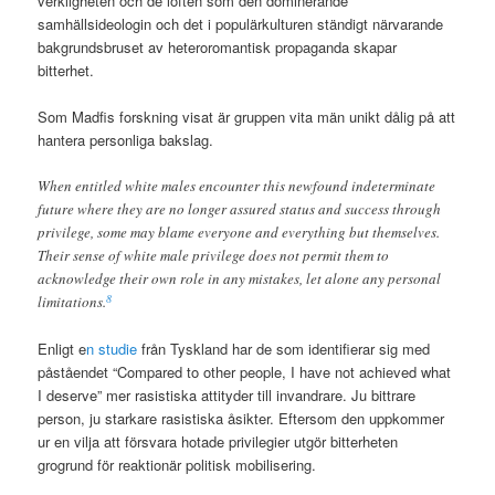
verkligheten och de löften som den dominerande
samhällsideologin och det i populärkulturen ständigt närvarande
bakgrundsbruset av heteroromantisk propaganda skapar
bitterhet.
Som Madfis forskning visat är gruppen vita män unikt dålig på att
hantera personliga bakslag.
When entitled white males encounter this newfound indeterminate
future where they are no longer assured status and success through
privilege, some may blame everyone and everything but themselves.
Their sense of white male privilege does not permit them to
acknowledge their own role in any mistakes, let alone any personal
8
limitations.
Enligt e
n studie
från Tyskland har de som identifierar sig med
påståendet “Compared to other people, I have not achieved what
I deserve” mer rasistiska attityder till invandrare. Ju bittrare
person, ju starkare rasistiska åsikter. Eftersom den uppkommer
ur en vilja att försvara hotade privilegier utgör bitterheten
grogrund för reaktionär politisk mobilisering.