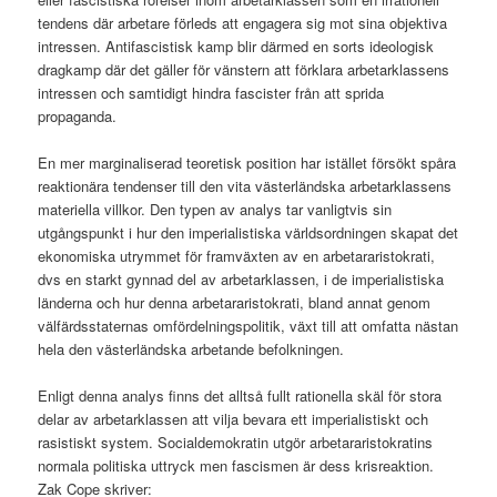
tendens där arbetare förleds att engagera sig mot sina objektiva
intressen. Antifascistisk kamp blir därmed en sorts ideologisk
dragkamp där det gäller för vänstern att förklara arbetarklassens
intressen och samtidigt hindra fascister från att sprida
propaganda.
En mer marginaliserad teoretisk position har istället försökt spåra
reaktionära tendenser till den vita västerländska arbetarklassens
materiella villkor. Den typen av analys tar vanligtvis sin
utgångspunkt i hur den imperialistiska världsordningen skapat det
ekonomiska utrymmet för framväxten av en arbetararistokrati,
dvs en starkt gynnad del av arbetarklassen, i de imperialistiska
länderna och hur denna arbetararistokrati, bland annat genom
välfärdsstaternas omfördelningspolitik, växt till att omfatta nästan
hela den västerländska arbetande befolkningen.
Enligt denna analys finns det alltså fullt rationella skäl för stora
delar av arbetarklassen att vilja bevara ett imperialistiskt och
rasistiskt system. Socialdemokratin utgör arbetararistokratins
normala politiska uttryck men fascismen är dess krisreaktion.
Zak Cope skriver: