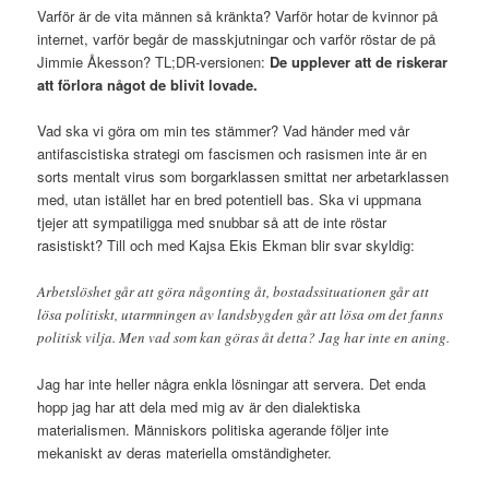
Varför är de vita männen så kränkta? Varför hotar de kvinnor på
internet, varför begår de masskjutningar och varför röstar de på
Jimmie Åkesson? TL;DR-versionen:
De upplever att de riskerar
att förlora något de blivit lovade.
Vad ska vi göra om min tes stämmer? Vad händer med vår
antifascistiska strategi om fascismen och rasismen inte är en
sorts mentalt virus som borgarklassen smittat ner arbetarklassen
med, utan istället har en bred potentiell bas. Ska vi uppmana
tjejer att sympatiligga med snubbar så att de inte röstar
rasistiskt? Till och med Kajsa Ekis Ekman blir svar skyldig:
Arbetslöshet går att göra någonting åt, bostadssituationen går att
lösa politiskt, utarmningen av landsbygden går att lösa om det fanns
politisk vilja. Men vad som kan göras åt detta? Jag har inte en aning.
Jag har inte heller några enkla lösningar att servera. Det enda
hopp jag har att dela med mig av är den dialektiska
materialismen. Människors politiska agerande följer inte
mekaniskt av deras materiella omständigheter.