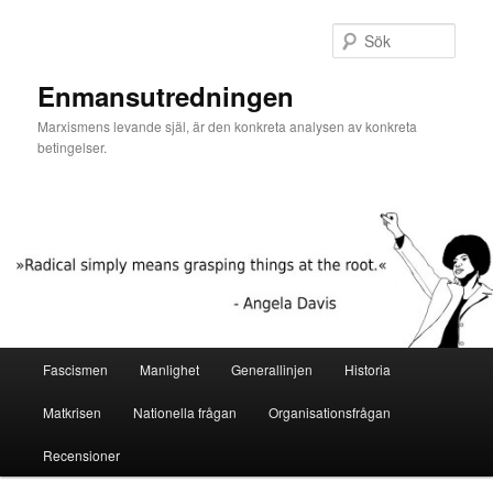
Hoppa
till
Sök
primärt
innehåll
Enmansutredningen
Marxismens levande själ, är den konkreta analysen av konkreta
betingelser.
Huvudmeny
Fascismen
Manlighet
Generallinjen
Historia
Matkrisen
Nationella frågan
Organisationsfrågan
Recensioner