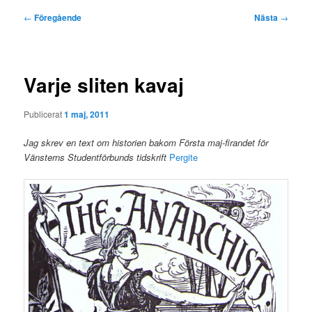
Inläggsnavigering
←
Föregående
Nästa
→
Varje sliten kavaj
Publicerat
1 maj, 2011
Jag skrev en text om historien bakom Första maj-firandet för
Vänsterns Studentförbunds tidskrift
Pergite