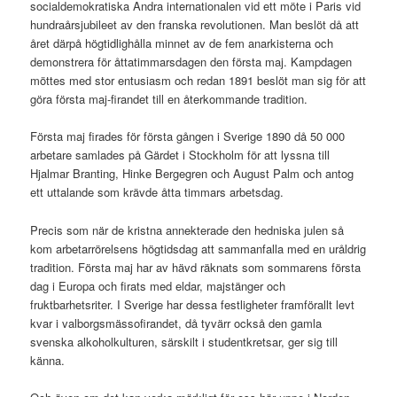
socialdemokratiska Andra internationalen vid ett möte i Paris vid
hundraårsjubileet av den franska revolutionen. Man beslöt då att
året därpå högtidlighålla minnet av de fem anarkisterna och
demonstrera för åttatimmarsdagen den första maj. Kampdagen
möttes med stor entusiasm och redan 1891 beslöt man sig för att
göra första maj-firandet till en återkommande tradition.
Första maj firades för första gången i Sverige 1890 då 50 000
arbetare samlades på Gärdet i Stockholm för att lyssna till
Hjalmar Branting, Hinke Bergegren och August Palm och antog
ett uttalande som krävde åtta timmars arbetsdag.
Precis som när de kristna annekterade den hedniska julen så
kom arbetarrörelsens högtidsdag att sammanfalla med en uråldrig
tradition. Första maj har av hävd räknats som sommarens första
dag i Europa och firats med eldar, majstänger och
fruktbarhetsriter. I Sverige har dessa festligheter framförallt levt
kvar i valborgsmässofirandet, då tyvärr också den gamla
svenska alkoholkulturen, särskilt i studentkretsar, ger sig till
känna.