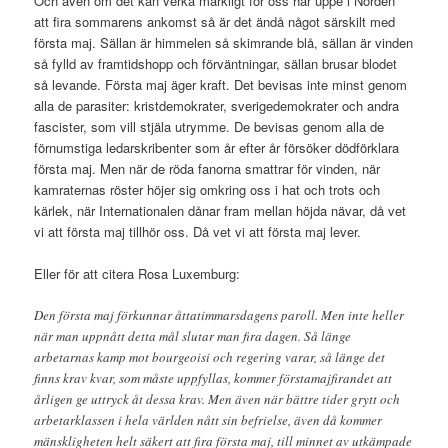
Och även om det kan verka märkligt för oss här uppe i Norden
att fira sommarens ankomst så är det ändå något särskilt med
första maj. Sällan är himmelen så skimrande blå, sällan är vinden
så fylld av framtidshopp och förväntningar, sällan brusar blodet
så levande. Första maj äger kraft. Det bevisas inte minst genom
alla de parasiter: kristdemokrater, sverigedemokrater och andra
fascister, som vill stjäla utrymme. De bevisas genom alla de
förnumstiga ledarskribenter som år efter år försöker dödförklara
första maj. Men när de röda fanorna smattrar för vinden, när
kamraternas röster höjer sig omkring oss i hat och trots och
kärlek, när Internationalen dånar fram mellan höjda nävar, då vet
vi att första maj tillhör oss. Då vet vi att första maj lever.
Eller för att citera Rosa Luxemburg:
Den första maj förkunnar åttatimmarsdagens paroll. Men inte heller
när man uppnått detta mål slutar man fira dagen. Så länge
arbetarnas kamp mot bourgeoisi och regering varar, så länge det
finns krav kvar, som måste uppfyllas, kommer förstamajfirandet att
årligen ge uttryck åt dessa krav. Men även när bättre tider grytt och
arbetarklassen i hela världen nått sin befrielse, även då kommer
mänskligheten helt säkert att fira första maj, till minnet av utkämpade