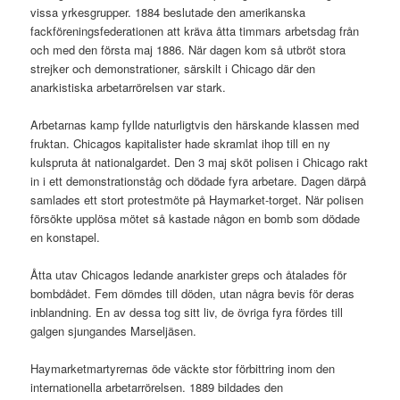
vissa yrkesgrupper. 1884 beslutade den amerikanska
fackföreningsfederationen att kräva åtta timmars arbetsdag från
och med den första maj 1886. När dagen kom så utbröt stora
strejker och demonstrationer, särskilt i Chicago där den
anarkistiska arbetarrörelsen var stark.
Arbetarnas kamp fyllde naturligtvis den härskande klassen med
fruktan. Chicagos kapitalister hade skramlat ihop till en ny
kulspruta åt nationalgardet. Den 3 maj sköt polisen i Chicago rakt
in i ett demonstrationståg och dödade fyra arbetare. Dagen därpå
samlades ett stort protestmöte på Haymarket-torget. När polisen
försökte upplösa mötet så kastade någon en bomb som dödade
en konstapel.
Åtta utav Chicagos ledande anarkister greps och åtalades för
bombdådet. Fem dömdes till döden, utan några bevis för deras
inblandning. En av dessa tog sitt liv, de övriga fyra fördes till
galgen sjungandes Marseljäsen.
Haymarketmartyrernas öde väckte stor förbittring inom den
internationella arbetarrörelsen. 1889 bildades den