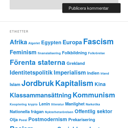
ETIKETTER
Fascism
Afrika
Europa
Egypten
Algeriet
Feminism
Folkbildning
finansialisering
Folkrörelse
Förenta staterna
Grekland
Identitetspolitik
Imperialism
Indien
Irland
Jordbruk
Kapitalism
Kina
Islam
Kommunism
Klassammansättning
Lenin
Manlighet
Kooptering
krypto
litteratur
Narkotika
Offentlig sektor
Nationella frågan
Nykterhetsrörelsen
Postmodernism
Olja
Prekarisering
Poesi