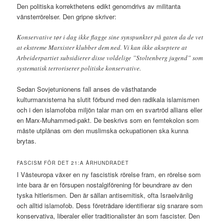
Den politiska korrekthetens edikt genomdrivs av militanta
vänsterrörelser. Den gripne skriver:
Konservative tør i dag ikke flagge sine synspunkter på gaten da de vet
at ekstreme Marxister klubber dem ned. Vi kan ikke akseptere at
Arbeiderpartiet subsidierer disse voldelige ”Stoltenberg jugend” som
systematisk terroriserer politiske konservative.
Sedan Sovjetunionens fall anses de västhatande
kulturmarxisterna ha slutit förbund med den radikala islamismen
och i den islamofoba miljön talar man om en svartröd allians eller
en Marx-Muhammed-pakt. De beskrivs som en femtekolon som
måste utplånas om den muslimska ockupationen ska kunna
brytas.
FASCISM FÖR DET 21:A ÅRHUNDRADET
I Västeuropa växer en ny fascistisk rörelse fram, en rörelse som
inte bara är en försupen nostalgiförening för beundrare av den
tyska hitlerismen. Den är sällan antisemitisk, ofta Israelvänlig
och alltid islamofob. Dess företrädare identifierar sig snarare som
konservativa, liberaler eller traditionalister än som fascister. Den