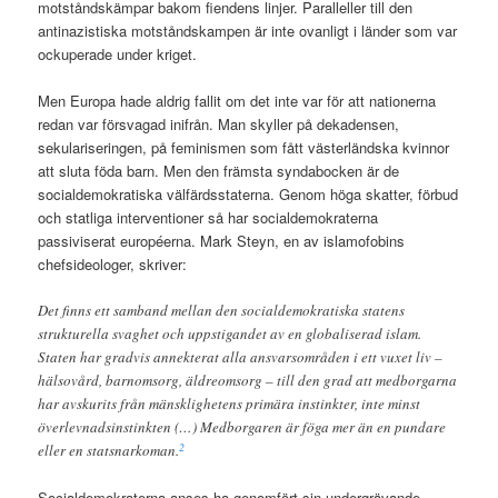
motståndskämpar bakom fiendens linjer. Paralleller till den
antinazistiska motståndskampen är inte ovanligt i länder som var
ockuperade under kriget.
Men Europa hade aldrig fallit om det inte var för att nationerna
redan var försvagad inifrån. Man skyller på dekadensen,
sekulariseringen, på feminismen som fått västerländska kvinnor
att sluta föda barn. Men den främsta syndabocken är de
socialdemokratiska välfärdsstaterna. Genom höga skatter, förbud
och statliga interventioner så har socialdemokraterna
passiviserat européerna. Mark Steyn, en av islamofobins
chefsideologer, skriver:
Det finns ett samband mellan den socialdemokratiska statens
strukturella svaghet och uppstigandet av en globaliserad islam.
Staten har gradvis annekterat alla ansvarsområden i ett vuxet liv –
hälsovård, barnomsorg, äldreomsorg – till den grad att medborgarna
har avskurits från mänsklighetens primära instinkter, inte minst
överlevnadsinstinkten (…) Medborgaren är föga mer än en pundare
2
eller en statsnarkoman.
Socialdemokraterna anses ha genomfört sin undergrävande