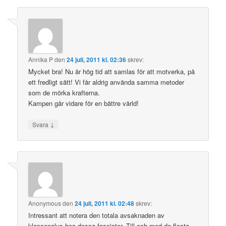
Annika P
den
24 juli, 2011 kl. 02:36
skrev:
Mycket bra! Nu är hög tid att samlas för att motverka, på
ett fredligt sätt! Vi får aldrig använda samma metoder
som de mörka krafterna.
Kampen går vidare för en bättre värld!
↓
Svara
Anonymous
den
24 juli, 2011 kl. 02:48
skrev:
Intressant att notera den totala avsaknaden av
klassanalys hos dessa fascister. Till och med de flesta