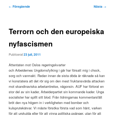
Inläggsnavigering
←
Föregående
Nästa
→
Terrorn och den europeiska
nyfascismen
Publicerat
23 juli, 2011
Attentaten mot Oslos regeringskvarter
och Arbeidernes Ungdomsfylking i går har försatt mig i chock,
sorg och vanmakt. Redan innan de sista döda är räknade så kan
vi konstatera att det rör sig om den mest fruktansvärda attacken
mot skandinaviska arbetarrörelse, någonsin. AUF har förlorat en
stor del av sin kader, Arbeiderpartiet sin kommande kader. Unga
socialister har spillt sitt blod. Från tidningarnas kommentarsfält
bröt den nya högern in i verkligheten med bomber och
kulsprutekärvar. Vi måste försöka första vad som hänt, varken
för att urskulda eller för att vinna politiska poänger, utan för att