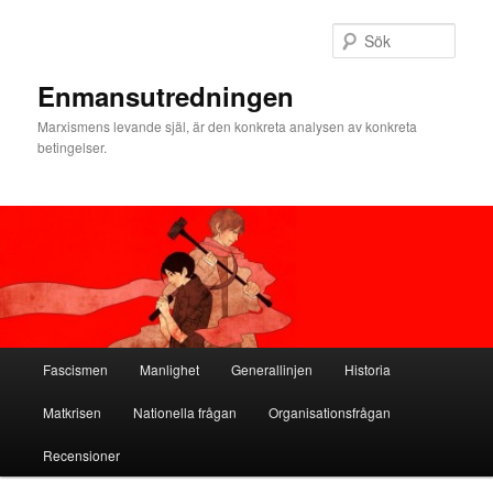
Hoppa
till
Sök
primärt
innehåll
Enmansutredningen
Marxismens levande själ, är den konkreta analysen av konkreta
betingelser.
Huvudmeny
Fascismen
Manlighet
Generallinjen
Historia
Matkrisen
Nationella frågan
Organisationsfrågan
Recensioner