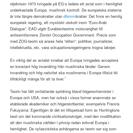
oljekrisen 1973 tvingade på EG:s ledare ett avtal som i hemlighet
underkastade Europa muslimsk kontroll. De europeiska staterna
är inte längre demokratier utan
dhimmi
kratier. Det finns en hemlig
europeisk regering, ett mystiskt utskott inom ”Euro-Arab
Dialogue”. EAD utgör Eurabienteorins motsvarighet till
antisemitismens Zionist Occupation Government. Precis som
med ZOG-teorin så anses hela ”eliten”: politiker, journalister,
intellektuella, etc. vara ockupationsregeringens trogna lakejer.
En viktig del av avtalet innebar att Europa tvingades acceptera
en konstant hög invandring från muslimska länder. Genom
invandring och hög nativitet ska muslimerna i Europa tillslut bli
1
tillräckligt många för att ta över.
Teorin har fått omfattande spridning bland högerextremister i
Europa och USA, men har också i vissa former anammats av
etablerade akademiker och högerskribenter, exempelvis Francis
Fukuyama. Egentligen är det en tillspetsad form av Huntingtons
teori om det kommande civilisationskriget, med den modifikation
att den muslimska världen i princip redan erövrat Europa i
hemlighet. De nyfascistiska anhängarna av teorin ser sig som