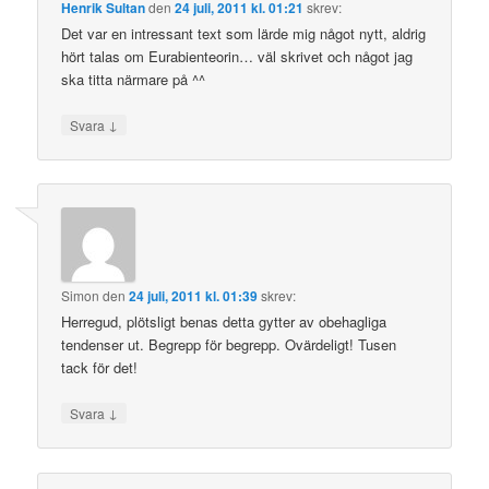
Henrik Sultan
den
24 juli, 2011 kl. 01:21
skrev:
Det var en intressant text som lärde mig något nytt, aldrig
hört talas om Eurabienteorin… väl skrivet och något jag
ska titta närmare på ^^
↓
Svara
Simon
den
24 juli, 2011 kl. 01:39
skrev:
Herregud, plötsligt benas detta gytter av obehagliga
tendenser ut. Begrepp för begrepp. Ovärdeligt! Tusen
tack för det!
↓
Svara