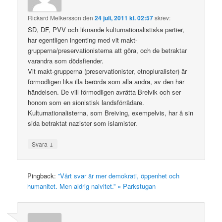
Rickard Melkersson
den
24 juli, 2011 kl. 02:57
skrev:
SD, DF, PVV och liknande kulturnationalistiska partier,
har egentligen ingenting med vit makt-
grupperna/preservationisterna att göra, och de betraktar
varandra som dödsfiender.
Vit makt-grupperna (preservationister, etnopluralister) är
förmodligen lika illa berörda som alla andra, av den här
händelsen. De vill förmodligen avrätta Breivik och ser
honom som en sionistisk landsförrädare.
Kulturnationalisterna, som Breiving, exempelvis, har å sin
sida betraktat nazister som islamister.
↓
Svara
Pingback:
”Vårt svar är mer demokrati, öppenhet och
humanitet. Men aldrig naivitet.” « Parkstugan