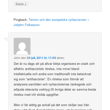
↓
Svara
Pingback:
Terrorn och den europeiska nyfascismen «
Jobjörn Folkesson
John
den
24 juli, 2011 kl. 11:04
skrev:
Det är nu dags att på allvar börja organisera en stark och
effektiv antifascistisk rörelse, inte minst bland
intellektuella och andra som traditionellt inte betecknat
sig som ”antifascister”. En rörelse som förmår att
analysera samtiden och nyfascisternas tankegods och
erbjuda relevanta verktyg till övriga delar av samma breda
rörelse med vitt skilda uppgifter.
Men vi får aldrig ge avkall på det som skiljer oss från
dem: vårt djupt demokratiska sinne, vår humanism och