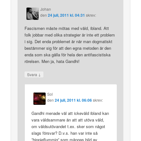
Johan
den
24 juli, 2011 kl. 04:31
skrev:
Fascismen måste mötas med våld, ibland. Att
folk jobbar med olika strategier är inte ett problem
i sig. Det enda problemet är när man dogmatiskt
bestämmer sig för att den egna metoden är den
enda som ska gälla för hela den antifascistiska
rörelsen. Men ja, hata Gandhi!
↓
Svara
Sol
den
24 juli, 2011 kl. 06:06
skrev:
Gandhi menade väl att ickevåld ibland kan
vara våldsammare än att att utöva våld,
om våldsutövandet t.ex. sker som något
slags försvar? D.v.s. han var inte så
”hippieflummig” som mångas bild av