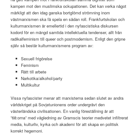
kampen mot den muslimska ockupationen. Det kan verka något
märkligt att den idag ganska bortglömd strömning inom
västmarxismen ska få spela en sådan roll. Frankfurtskolan och
kulturmarxismen är emellertid i den nyfascistiska diskursen
kodord för en mängd samtida intellektuella tendenser, allt från
radikalfeminism till queer och postmodernism. Enligt den gripne
själv så består kulturmarxismens program av:
Sexuell frigörelse
Feminism
Rätt till arbete
Narkotika/alkohol/party
Multikultur
Vissa nyfascister menar att marxisterna sedan slutet av andra
världskriget på Sovjetunionens order undergrävt den
västerländska civilisationen. En vanlig föreställning är att
”68:orna” med vägledning av Gramscis teorier medvetet infiltrerat
media, kulturliv, kyrka och akademi för att skapa en politisk
korrekt hegemoni.