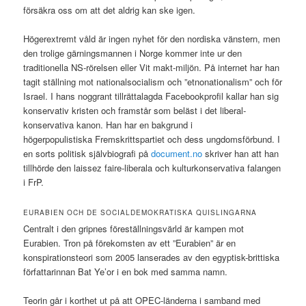
försäkra oss om att det aldrig kan ske igen.
Högerextremt våld är ingen nyhet för den nordiska vänstern, men
den trolige gärningsmannen i Norge kommer inte ur den
traditionella NS-rörelsen eller Vit makt-miljön. På internet har han
tagit ställning mot nationalsocialism och ”etnonationalism” och för
Israel. I hans noggrant tillrättalagda Facebookprofil kallar han sig
konservativ kristen och framstår som beläst i det liberal-
konservativa kanon. Han har en bakgrund i
högerpopulistiska Fremskrittspartiet och dess ungdomsförbund. I
en sorts politisk självbiografi på
document.no
skriver han att han
tillhörde den laissez faire-liberala och kulturkonservativa falangen
i FrP.
EURABIEN OCH DE SOCIALDEMOKRATISKA QUISLINGARNA
Centralt i den gripnes föreställningsvärld är kampen mot
Eurabien. Tron på förekomsten av ett ”Eurabien” är en
konspirationsteori som 2005 lanserades av den egyptisk-brittiska
författarinnan Bat Ye’or i en bok med samma namn.
Teorin går i korthet ut på att OPEC-länderna i samband med