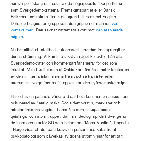
har sin politiska gren i delar av de högerpopulistiska partierna
som Sverigedemokraterna, Fremskrittspartiet eller Dansk
Folkeparti och sin militanta gatugren i till exempel English
Defence League, en grupp som den gripne norrmannen
varit i
kontakt med
. Den saknar vattentäta skott mot
den etablerade
högern
.
Nu har alltså ett ofattbart fruktansvärt terrordåd framsprungit ur
denna strömning. Vi kan inte utkräva något kollektivt från alla
Sverigedemokrater och kommentarsfältsherrar för det som
inträffat. Men lika lite som al-Qaida kan förstås utanför kontexten
av den militanta islamismens framväxt så kan inte heller
attentatet i Norge förstås frikopplat från den nyfascistiska miljön.
Här odlas en paranoid världsbild där hela kontinenten anses som
ockuperad av fientlig makt. Socialdemokratin, marxister och
arbetarrörelsens ungdom framställs som ockupationens
quislingar och stormtrupper. Samma ideologi sprids i Sverige av
de inom och utanför SD som hetsar om ”Mona Muslim”. Tragedin
i Norge visar att det bara krävs en person med katastrofal
psykopatologi som påverkas av tidens strömningar för att ta till