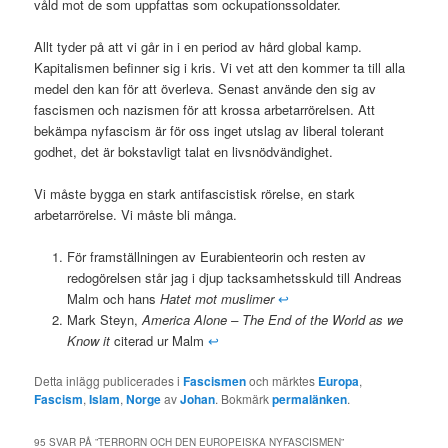
våld mot de som uppfattas som ockupationssoldater.
Allt tyder på att vi går in i en period av hård global kamp.
Kapitalismen befinner sig i kris. Vi vet att den kommer ta till alla
medel den kan för att överleva. Senast använde den sig av
fascismen och nazismen för att krossa arbetarrörelsen. Att
bekämpa nyfascism är för oss inget utslag av liberal tolerant
godhet, det är bokstavligt talat en livsnödvändighet.
Vi måste bygga en stark antifascistisk rörelse, en stark
arbetarrörelse. Vi måste bli många.
För framställningen av Eurabienteorin och resten av
redogörelsen står jag i djup tacksamhetsskuld till Andreas
Malm och hans
Hatet mot muslimer
↩
Mark Steyn,
America Alone – The End of the World as we
Know it
citerad ur Malm
↩
Detta inlägg publicerades i
Fascismen
och märktes
Europa
,
Fascism
,
Islam
,
Norge
av
Johan
. Bokmärk
permalänken
.
95 SVAR PÅ ”
TERRORN OCH DEN EUROPEISKA NYFASCISMEN
”