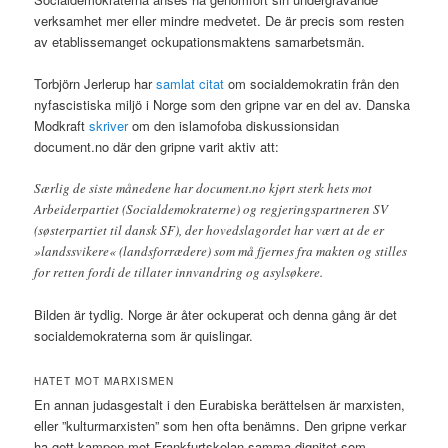
verksamhet mer eller mindre medvetet. De är precis som resten
av etablissemanget ockupationsmaktens samarbetsmän.
Torbjörn Jerlerup har
samlat citat
om socialdemokratin från den
nyfascistiska miljö i Norge som den gripne var en del av. Danska
Modkraft
skriver
om den islamofoba diskussionsidan
document.no där den gripne varit aktiv att:
Særlig de siste månedene har document.no kjørt sterk hets mot
Arbeiderpartiet (Socialdemokraterne) og regjeringspartneren SV
(søsterpartiet til dansk SF), der hovedslagordet har vært at de er
»landssvikere« (landsforrædere) som må fjernes fra makten og stilles
for retten fordi de tillater innvandring og asylsøkere.
Bilden är tydlig. Norge är åter ockuperat och denna gång är det
socialdemokraterna som är quislingar.
HATET MOT MARXISMEN
En annan judasgestalt i den Eurabiska berättelsen är marxisten,
eller ”kulturmarxisten” som hen ofta benämns. Den gripne verkar
ha gett kampen mot Frankfurtskolan samma dignitet som