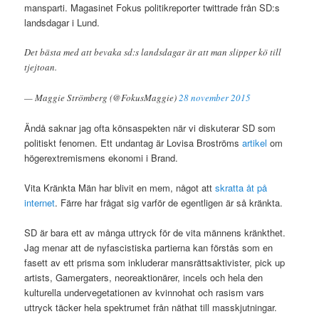
mansparti. Magasinet Fokus politikreporter twittrade från SD:s
landsdagar i Lund.
Det bästa med att bevaka sd:s landsdagar är att man slipper kö till
tjejtoan.
— Maggie Strömberg (@FokusMaggie)
28 november 2015
Ändå saknar jag ofta könsaspekten när vi diskuterar SD som
politiskt fenomen. Ett undantag är Lovisa Broströms
artikel
om
högerextremismens ekonomi i Brand.
Vita Kränkta Män har blivit en mem, något att
skratta åt på
internet
. Färre har frågat sig varför de egentligen är så kränkta.
SD är bara ett av många uttryck för de vita männens kränkthet.
Jag menar att de nyfascistiska partierna kan förstås som en
fasett av ett prisma som inkluderar mansrättsaktivister, pick up
artists, Gamergaters, neoreaktionärer, incels och hela den
kulturella undervegetationen av kvinnohat och rasism vars
uttryck täcker hela spektrumet från näthat till masskjutningar.