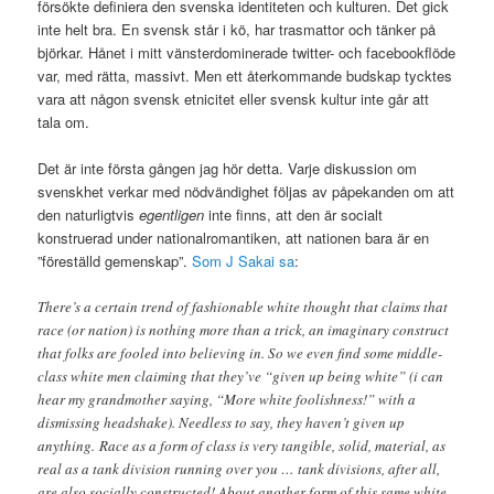
försökte definiera den svenska identiteten och kulturen. Det gick
inte helt bra. En svensk står i kö, har trasmattor och tänker på
björkar. Hånet i mitt vänsterdominerade twitter- och facebookflöde
var, med rätta, massivt. Men ett återkommande budskap tycktes
vara att någon svensk etnicitet eller svensk kultur inte går att
tala om.
Det är inte första gången jag hör detta. Varje diskussion om
svenskhet verkar med nödvändighet följas av påpekanden om att
den naturligtvis
egentligen
inte finns, att den är socialt
konstruerad under nationalromantiken, att nationen bara är en
”föreställd gemenskap”.
Som J Sakai sa
:
There’s a certain trend of fashionable white thought that claims that
race (or nation) is nothing more than a trick, an imaginary construct
that folks are fooled into believing in. So we even find some middle-
class white men claiming that they’ve “given up being white” (i can
hear my grandmother saying, “More white foolishness!” with a
dismissing headshake). Needless to say, they haven’t given up
anything.
Race as a form of class is very tangible, solid, material, as
real as a tank division running over you … tank divisions, after all,
are also socially constructed! About another form of this same white