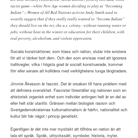
racist game—white New Age women deciding to play at “becoming
Indian”—Women of All Red Nations activist Andy Smith used to
wearily suggest that if they really really wanted to “become Indian”
they should live on the rez–the u.s. colony– without running water or
jobs, without heat in the winter or education for their children, with
real poverty, alcoholism, and violent oppression.
Sociala konstruktioner, som klass och nation, slutar inte existera
för att vi tänker bort dem. Och den som envisas med att ignorera
trafikregler, vilka i högsta grad är socialt konstruerade, kommer
förr eller senare att kollidera med verklighetens tunga långtradare.
Jimmie Åkesson är fascist. Det är orsaken till hans problem med
att definiera svenskhet. Fascister föreställer sig nationen som en
ahistorisk organisk enhet som individer antingen helt är en del av
eller helt står utanför. Gränsen mellan biologisk rasism och
Sverigedemokraternas kulturnationalism är hårfin, nationalitet och
kultur blir här något i princip genetiskt.
Egentligen är det inte mer mystiskt att tillhöra en nation än att
tala ett språk. Språk, uttryckssätt, symboler, historia, myter,