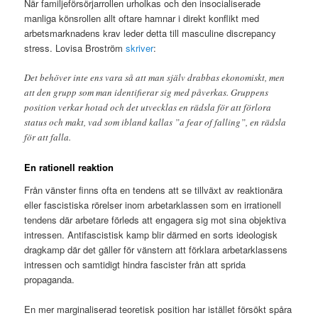
När familjeförsörjarrollen urholkas och den insocialiserade
manliga könsrollen allt oftare hamnar i direkt konflikt med
arbetsmarknadens krav leder detta till masculine discrepancy
stress. Lovisa Broström
skriver
:
Det behöver inte ens vara så att man själv drabbas ekonomiskt, men
att den grupp som man identifierar sig med påverkas. Gruppens
position verkar hotad och det utvecklas en rädsla för att förlora
status och makt, vad som ibland kallas ”a fear of falling”, en rädsla
för att falla.
En rationell reaktion
Från vänster finns ofta en tendens att se tillväxt av reaktionära
eller fascistiska rörelser inom arbetarklassen som en irrationell
tendens där arbetare förleds att engagera sig mot sina objektiva
intressen. Antifascistisk kamp blir därmed en sorts ideologisk
dragkamp där det gäller för vänstern att förklara arbetarklassens
intressen och samtidigt hindra fascister från att sprida
propaganda.
En mer marginaliserad teoretisk position har istället försökt spåra