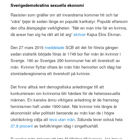
Sverigedemokratins sexuella ekonomi
Rasisten som gnäller om att invandrarna kommer hit och tar
”våra” tjejer är sedan länge en populär karikatyr. Populär eftersom
den ofta återspeglar verkligheten. ”När en man inte får en kvinna,
då anser han sig ha rätt att bli arg”
skriver
Kajsa Ekis Ekman.
Den 27 mars 2015
meddelade
SCB att det för första gången
sedan statistik började föras år 1749 bor fler män än kvinnor i
Sverige. 190 av Sveriges 290 kommuner har ett överskott av
män. Kvinnor flyttar oftare än män från hemorten och idag har
storstadsregionerna ett överskott på kvinnor.
Det finns alltså rent demografiska anledningar till att
konkurrensen om kvinnorna blir hårdare för de heterosexuella
männen. En kanske ännu viktigare anledning är de framsteg
feminismen haft under 1900-talet. När kvinnor inte längre är
ekonomiskt eller politiskt beroende av män kan de i högre
utsträckning välja att
leva utan män
. Sålunda lever också hela
37,8 procent
av befolkningen idag i singelhushåll.
Svenska män riskerar att inte få tillgång till kvinnor. Jag tror vi