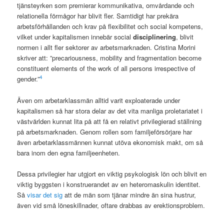
tjänsteyrken som premierar kommunikativa, omvårdande och
relationella förmågor har blivit fler. Samtidigt har prekära
arbetsförhållanden och krav på flexibilitet och social kompetens,
vilket under kapitalismen innebär social
disciplinering
, blivit
normen i allt fler sektorer av arbetsmarknaden. Cristina Morini
skriver att: ”precariousness, mobility and fragmentation become
constituent elements of the work of all persons irrespective of
4
gender.”
Även om arbetarklassmän alltid varit exploaterade under
kapitalismen så har stora delar av det vita manliga proletariatet i
västvärlden kunnat lita på att få en relativt privilegierad ställning
på arbetsmarknaden. Genom rollen som familjeförsörjare har
även arbetarklassmännen kunnat utöva ekonomisk makt, om så
bara inom den egna familjeenheten.
Dessa privilegier har utgjort en viktig psykologisk lön och blivit en
viktig byggsten i konstruerandet av en heteromaskulin identitet.
Så
visar det sig
att de män som tjänar mindre än sina hustrur,
även vid små löneskillnader, oftare drabbas av erektionsproblem.