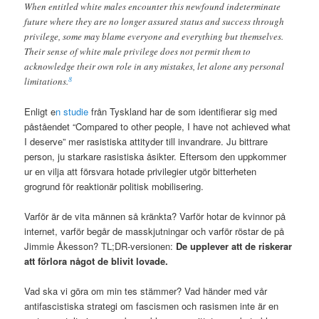
When entitled white males encounter this newfound indeterminate
future where they are no longer assured status and success through
privilege, some may blame everyone and everything but themselves.
Their sense of white male privilege does not permit them to
acknowledge their own role in any mistakes, let alone any personal
8
limitations.
Enligt e
n studie
från Tyskland har de som identifierar sig med
påståendet “Compared to other people, I have not achieved what
I deserve” mer rasistiska attityder till invandrare. Ju bittrare
person, ju starkare rasistiska åsikter. Eftersom den uppkommer
ur en vilja att försvara hotade privilegier utgör bitterheten
grogrund för reaktionär politisk mobilisering.
Varför är de vita männen så kränkta? Varför hotar de kvinnor på
internet, varför begår de masskjutningar och varför röstar de på
Jimmie Åkesson? TL;DR-versionen:
De upplever att de riskerar
att förlora något de blivit lovade.
Vad ska vi göra om min tes stämmer? Vad händer med vår
antifascistiska strategi om fascismen och rasismen inte är en