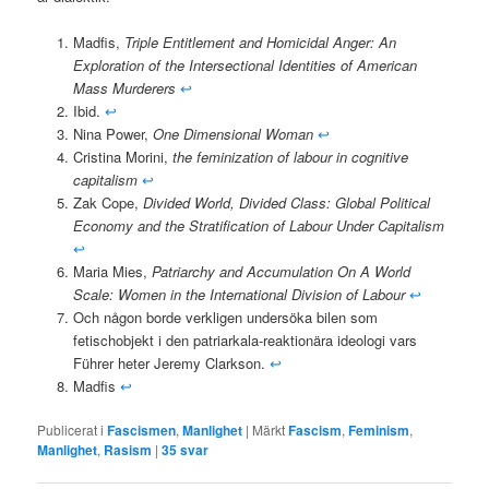
Madfis,
Triple Entitlement and Homicidal Anger: An
Exploration of the Intersectional Identities of American
Mass Murderers
↩
Ibid.
↩
Nina Power,
One Dimensional Woman
↩
Cristina Morini,
the feminization of labour in cognitive
capitalism
↩
Zak Cope,
Divided World, Divided Class: Global Political
Economy and the Stratification of Labour Under Capitalism
↩
Maria Mies,
Patriarchy and Accumulation On A World
Scale: Women in the International Division of Labour
↩
Och någon borde verkligen undersöka bilen som
fetischobjekt i den patriarkala-reaktionära ideologi vars
Führer heter Jeremy Clarkson.
↩
Madfis
↩
Publicerat i
Fascismen
,
Manlighet
|
Märkt
Fascism
,
Feminism
,
Manlighet
,
Rasism
|
35
svar