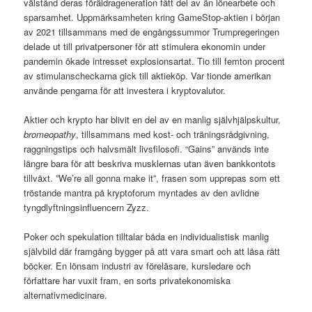
välstånd deras föräldrageneration fått del av än lönearbete och
sparsamhet. Uppmärksamheten kring GameStop-aktien i början
av 2021 tillsammans med de engångssummor Trumpregeringen
delade ut till privatpersoner för att stimulera ekonomin under
pandemin ökade intresset explosionsartat. Tio till femton procent
av stimulanscheckarna gick till aktieköp. Var tionde amerikan
använde pengarna för att investera i kryptovalutor.
Aktier och krypto har blivit en del av en manlig självhjälpskultur,
bromeopathy
, tillsammans med kost- och träningsrådgivning,
raggningstips och halvsmält livsfilosofi. “Gains” används inte
längre bara för att beskriva musklernas utan även bankkontots
tillväxt. ”We’re all gonna make it”, frasen som upprepas som ett
tröstande mantra på kryptoforum myntades av den avlidne
tyngdlyftningsinfluencern Zyzz.
Poker och spekulation tilltalar båda en individualistisk manlig
självbild där framgång bygger på att vara smart och att läsa rätt
böcker. En lönsam industri av föreläsare, kursledare och
författare har vuxit fram, en sorts privatekonomiska
alternativmedicinare.