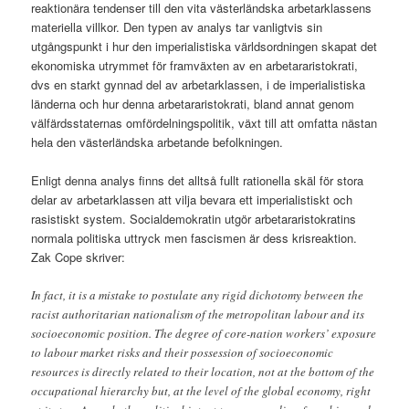
reaktionära tendenser till den vita västerländska arbetarklassens
materiella villkor. Den typen av analys tar vanligtvis sin
utgångspunkt i hur den imperialistiska världsordningen skapat det
ekonomiska utrymmet för framväxten av en arbetararistokrati,
dvs en starkt gynnad del av arbetarklassen, i de imperialistiska
länderna och hur denna arbetararistokrati, bland annat genom
välfärdsstaternas omfördelningspolitik, växt till att omfatta nästan
hela den västerländska arbetande befolkningen.
Enligt denna analys finns det alltså fullt rationella skäl för stora
delar av arbetarklassen att vilja bevara ett imperialistiskt och
rasistiskt system. Socialdemokratin utgör arbetararistokratins
normala politiska uttryck men fascismen är dess krisreaktion.
Zak Cope skriver:
In fact, it is a mistake to postulate any rigid dichotomy between the
racist authoritarian nationalism of the metropolitan labour and its
socioeconomic position. The degree of core-nation workers’ exposure
to labour market risks and their possession of socioeconomic
resources is directly related to their location, not at the bottom of the
occupational hierarchy but, at the level of the global economy, right