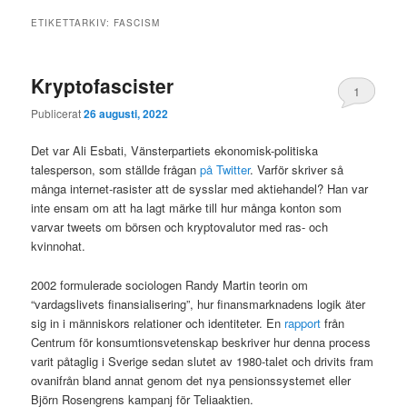
ETIKETTARKIV:
FASCISM
Kryptofascister
1
Publicerat
26 augusti, 2022
Det var Ali Esbati, Vänsterpartiets ekonomisk-politiska
talesperson, som ställde frågan
på Twitter
. Varför skriver så
många internet-rasister att de sysslar med aktiehandel? Han var
inte ensam om att ha lagt märke till hur många konton som
varvar tweets om börsen och kryptovalutor med ras- och
kvinnohat.
2002 formulerade sociologen Randy Martin teorin om
“vardagslivets finansialisering”, hur finansmarknadens logik äter
sig in i människors relationer och identiteter. En
rapport
från
Centrum för konsumtionsvetenskap beskriver hur denna process
varit påtaglig i Sverige sedan slutet av 1980-talet och drivits fram
ovanifrån bland annat genom det nya pensionssystemet eller
Björn Rosengrens kampanj för Teliaaktien.