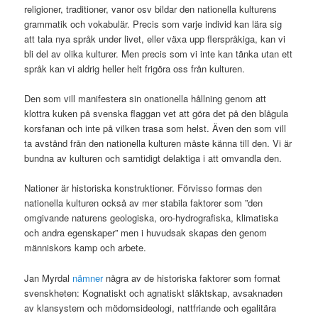
religioner, traditioner, vanor osv bildar den nationella kulturens
grammatik och vokabulär. Precis som varje individ kan lära sig
att tala nya språk under livet, eller växa upp flerspråkiga, kan vi
bli del av olika kulturer. Men precis som vi inte kan tänka utan ett
språk kan vi aldrig heller helt frigöra oss från kulturen.
Den som vill manifestera sin onationella hållning genom att
klottra kuken på svenska flaggan vet att göra det på den blågula
korsfanan och inte på vilken trasa som helst. Även den som vill
ta avstånd från den nationella kulturen måste känna till den. Vi är
bundna av kulturen och samtidigt delaktiga i att omvandla den.
Nationer är historiska konstruktioner. Förvisso formas den
nationella kulturen också av mer stabila faktorer som ”den
omgivande naturens geologiska, oro-hydrografiska, klimatiska
och andra egenskaper” men i huvudsak skapas den genom
människors kamp och arbete.
Jan Myrdal
nämner
några av de historiska faktorer som format
svenskheten: Kognatiskt och agnatiskt släktskap, avsaknaden
av klansystem och mödomsideologi, nattfriande och egalitära