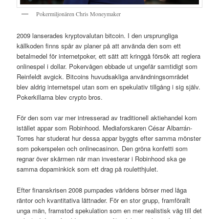
Pokermiljonären Chris Moneymaker
2009 lanserades kryptovalutan bitcoin. I den ursprungliga
källkoden finns spår av planer på att använda den som ett
betalmedel för internetpoker, ett sätt att kringgå försök att reglera
onlinespel i dollar. Pokervågen ebbade ut ungefär samtidigt som
Reinfeldt avgick. Bitcoins huvudsakliga användningsområdet
blev aldrig internetspel utan som en spekulativ tillgång i sig själv.
Pokerkillarna blev crypto bros.
För den som var mer intresserad av traditionell aktiehandel kom
istället appar som Robinhood. Mediaforskaren César Albarrán-
Torres har studerat hur dessa appar byggts efter samma mönster
som pokerspelen och onlinecasinon. Den gröna konfetti som
regnar över skärmen när man investerar i Robinhood ska ge
samma dopaminkick som ett drag på rouletthjulet.
Efter finanskrisen 2008 pumpades världens börser med låga
räntor och kvantitativa lättnader. För en stor grupp, framförallt
unga män, framstod spekulation som en mer realistisk väg till det