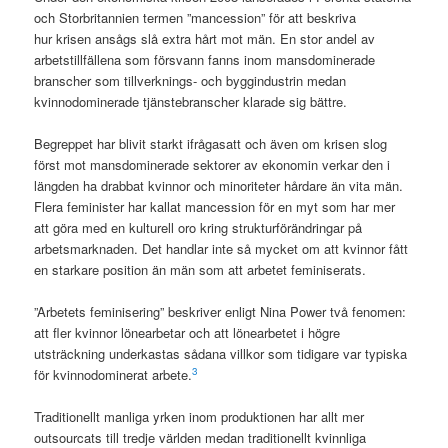
och Storbritannien termen ”mancession” för att beskriva
hur krisen ansågs slå extra hårt mot män. En stor andel av
arbetstillfällena som försvann fanns inom mansdominerade
branscher som tillverknings- och byggindustrin medan
kvinnodominerade tjänstebranscher klarade sig bättre.
Begreppet har blivit starkt ifrågasatt och även om krisen slog
först mot mansdominerade sektorer av ekonomin verkar den i
längden ha drabbat kvinnor och minoriteter hårdare än vita män.
Flera feminister har kallat mancession för en myt som har mer
att göra med en kulturell oro kring strukturförändringar på
arbetsmarknaden. Det handlar inte så mycket om att kvinnor fått
en starkare position än män som att arbetet feminiserats.
”Arbetets feminisering” beskriver enligt Nina Power två fenomen:
att fler kvinnor lönearbetar och att lönearbetet i högre
utsträckning underkastas sådana villkor som tidigare var typiska
3
för kvinnodominerat arbete.
Traditionellt manliga yrken inom produktionen har allt mer
outsourcats till tredje världen medan traditionellt kvinnliga