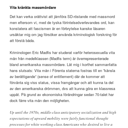
Vita kränkta massmördare
Det kan verka orättvist att jämföra SD-röstande med massmord
men eftersom vi, med de tyska förintelseöverlevandes ord, kan
konstatera att fascismen är en förbrytelse kanske läsaren
ursäktar mig om jag försöker använda kriminologisk forskning för
att förstå båda.
Kriminologen Eric Madfis har studerat varför heterosexuella vita
män från medelklassen (Madfis term) är överrepresenterade
bland amerikanska massmördare. Låt mig i korthet sammanfatta
hans slutsats: Vita män i Förenta staterna fostras till en ”känsla
av berättigande” (sense of entitlement) där de kommer att
förvänta sig viss status, vissa framgångar och att kunna ta del
av den amerikanska drömmen, dvs att kunna göra en klassresa
uppåt. På grund av ekonomiska förändringar sedan 70-talet har
dock färre vita män den möjligheten.
Up until the 1970s, middle-class anticipatory socialization and high
expectations of upward mobility were fairly functional thought
processes for white working-class Americans who desired to live a