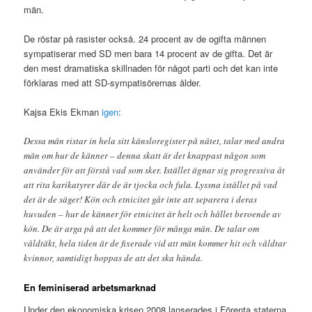
män.
De röstar på rasister också. 24 procent av de ogifta männen
sympatiserar med SD men bara 14 procent av de gifta. Det är
den mest dramatiska skillnaden för något parti och det kan inte
förklaras med att SD-sympatisörernas ålder.
Kajsa Ekis Ekman
igen
:
Dessa män ristar in hela sitt känsloregister på nätet, talar med andra
män om hur de känner – denna skatt är det knappast någon som
använder för att förstå vad som sker. Istället ägnar sig progressiva åt
att rita karikatyrer där de är tjocka och fula. Lyssna istället på vad
det är de säger! Kön och etnicitet går inte att separera i deras
huvuden – hur de känner för etnicitet är helt och hållet beroende av
kön. De är arga på att det kommer för många män. De talar om
våldtäkt, hela tiden är de fixerade vid att män kommer hit och våldtar
kvinnor, samtidigt hoppas de att det ska hända.
En feminiserad arbetsmarknad
Under den ekonomiska krisen 2008 lanserades i Förenta staterna