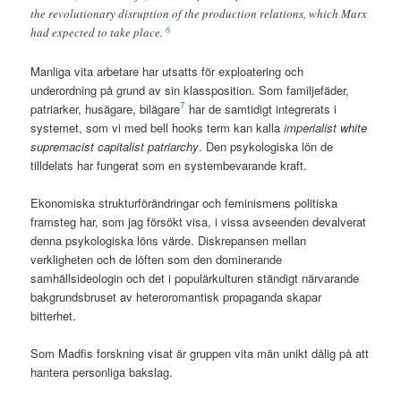
the revolutionary disruption of the production relations, which Marx
6
had expected to take place.
Manliga vita arbetare har utsatts för exploatering och
underordning på grund av sin klassposition. Som familjefäder,
7
patriarker, husägare, bilägare
har de samtidigt integrerats i
systemet, som vi med bell hooks term kan kalla
imperialist white
supremacist capitalist patriarchy
. Den psykologiska lön de
tilldelats har fungerat som en systembevarande kraft.
Ekonomiska strukturförändringar och feminismens politiska
framsteg har, som jag försökt visa, i vissa avseenden devalverat
denna psykologiska löns värde. Diskrepansen mellan
verkligheten och de löften som den dominerande
samhällsideologin och det i populärkulturen ständigt närvarande
bakgrundsbruset av heteroromantisk propaganda skapar
bitterhet.
Som Madfis forskning visat är gruppen vita män unikt dålig på att
hantera personliga bakslag.