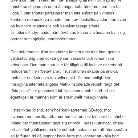
måste se djupare på detta än några kåta förlorare som inte får
ligga. I patriarkatet parasiterar män inte enbart på kvinnors
konkreta reproduktiva arbete i form av hushållssysslor utan även
på kvinnors relationella och känslomässiga arbete.
Emotionellt stympade män förväntas kunna använda en kvinnlig
partner som själslig utombordsmotor.
Den heteromaskulina identiteten konstrueras inte bara genom
våldsutövning utan också genom sexuella och romantiska
erövringar. Den man som inte får tillgång till kvinnor riskerar att
reduceras till en ”beta-hane”. Frustrationen skapar paranoida
fantasier om kvinnors sexuella makt. De som enligt den
misogyna internetslangens Matrixinspirerade retorik ”tagit det
röda pillret” har genomskådat illusionerna och insett att det
egentligen är männen som är strukturellt missgynnade.
Hatet riktas ibland, som hos karikatyrernas SD-ägg, mot
invandrarna men lika ofta mot feminister eller kvinnor i allmänhet.
Ibland har frustrationen tagit sig uttryck i masskjutningar, oftare i
ett allmänt gnällande på internet och fantasier om att återupprätta
en förfluten tid då kvinnor hade färre möjligheter att välja bort