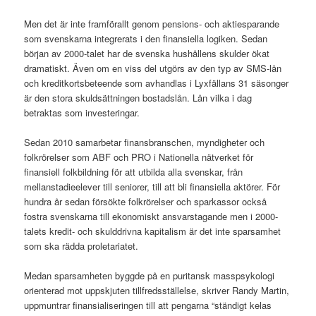
Men det är inte framförallt genom pensions- och aktiesparande
som svenskarna integrerats i den finansiella logiken. Sedan
början av 2000-talet har de svenska hushållens skulder ökat
dramatiskt. Även om en viss del utgörs av den typ av SMS-lån
och kreditkortsbeteende som avhandlas i Lyxfällans 31 säsonger
är den stora skuldsättningen bostadslån. Lån vilka i dag
betraktas som investeringar.
Sedan 2010 samarbetar finansbranschen, myndigheter och
folkrörelser som ABF och PRO i Nationella nätverket för
finansiell folkbildning för att utbilda alla svenskar, från
mellanstadieelever till seniorer, till att bli finansiella aktörer. För
hundra år sedan försökte folkrörelser och sparkassor också
fostra svenskarna till ekonomiskt ansvarstagande men i 2000-
talets kredit- och skulddrivna kapitalism är det inte sparsamhet
som ska rädda proletariatet.
Medan sparsamheten byggde på en puritansk masspsykologi
orienterad mot uppskjuten tillfredsställelse, skriver Randy Martin,
uppmuntrar finansialiseringen till att pengarna “ständigt kelas