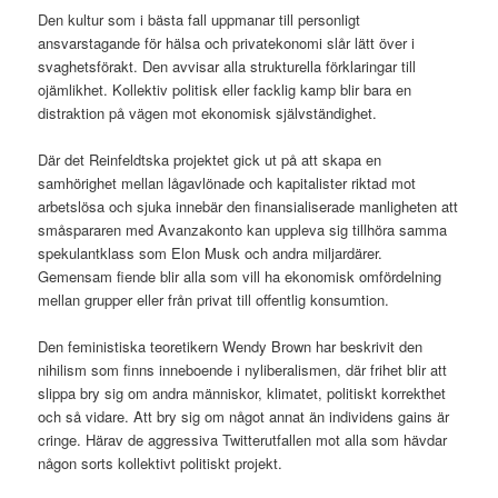
Den kultur som i bästa fall uppmanar till personligt
ansvarstagande för hälsa och privatekonomi slår lätt över i
svaghetsförakt. Den avvisar alla strukturella förklaringar till
ojämlikhet. Kollektiv politisk eller facklig kamp blir bara en
distraktion på vägen mot ekonomisk självständighet.
Där det Reinfeldtska projektet gick ut på att skapa en
samhörighet mellan lågavlönade och kapitalister riktad mot
arbetslösa och sjuka innebär den finansialiserade manligheten att
småspararen med Avanzakonto kan uppleva sig tillhöra samma
spekulantklass som Elon Musk och andra miljardärer.
Gemensam fiende blir alla som vill ha ekonomisk omfördelning
mellan grupper eller från privat till offentlig konsumtion.
Den feministiska teoretikern Wendy Brown har beskrivit den
nihilism som finns inneboende i nyliberalismen, där frihet blir att
slippa bry sig om andra människor, klimatet, politiskt korrekthet
och så vidare. Att bry sig om något annat än individens gains är
cringe. Härav de aggressiva Twitterutfallen mot alla som hävdar
någon sorts kollektivt politiskt projekt.