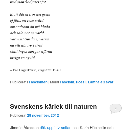
med mänskodjurets fot.
Blott dåren tror det goda
ej fötts att resa svärd,
om ondskan än må bloda
och söla ner en värld.
Var viss! Om du ej värna
nu vill din tro i strid
skall ingen morgonstjärna
inviga en ny tid.
– Pär Lagerkvist, krigsåret 1940
Publicerat i
Fascismen
|
Märkt
Fascism
,
Poesi
|
Lämna ett svar
Svenskens kärlek till naturen
4
Publicerat
28 november, 2012
Jimmie Åkesson
dök upp i tv-soffan
hos Karin Hübinette och