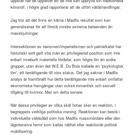
uppstår när de upplever att de inte kan uppfylla sin traditionella
könsroll, i högre grad rapporterar att de utfört våldshandlingar.
Jag tror att det finns en kärna i Madfis resultat som kan
generaliseras för att förstå mindre extrema beteenden än
masskjutningar.
Intersektionen av rasismen/imperialismen och patriarkatet har
historiskt sett gett vita män en privilegierad position som inte
enbart inneburit materiella fördelar, som högre lön än andra
grupper, utan även det W.E.B. Du Bois kallade en ”psykologisk
lön”, ett berättigande till viss status. Det jag saknar i Madfis
analys är framförallt hur detta berättigande inte enbart omfattar
ekonomiska framgångar utan också romantisk och sexuell
tillgång till kvinnor. Mer om detta senare.
När dessa privilegier av olika skäl hotas sker en reaktion, i
begreppets verkliga politiska mening. Reaktionen kan bestå i
individuella våldsdåd som hos Madfis massmördare eller den
lågintensiva terror som kallas näthat eller reaktionär politisk
mobilisering.