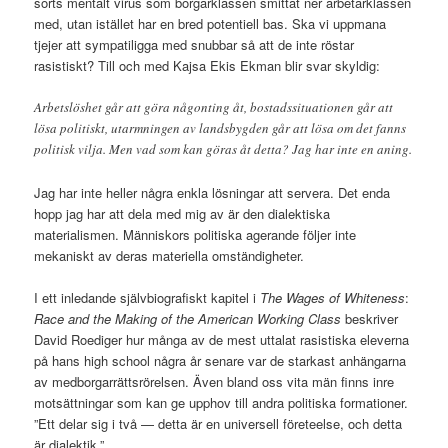
sorts mentalt virus som borgarklassen smittat ner arbetarklassen
med, utan istället har en bred potentiell bas. Ska vi uppmana
tjejer att sympatiligga med snubbar så att de inte röstar
rasistiskt? Till och med Kajsa Ekis Ekman blir svar skyldig:
Arbetslöshet går att göra någonting åt, bostadssituationen går att
lösa politiskt, utarmningen av landsbygden går att lösa om det fanns
politisk vilja. Men vad som kan göras åt detta? Jag har inte en aning.
Jag har inte heller några enkla lösningar att servera. Det enda
hopp jag har att dela med mig av är den dialektiska
materialismen. Människors politiska agerande följer inte
mekaniskt av deras materiella omständigheter.
I ett inledande självbiografiskt kapitel i
The Wages of Whiteness
:
Race and the Making of the American Working Class
beskriver
David Roediger hur många av de mest uttalat rasistiska eleverna
på hans high school några år senare var de starkast anhängarna
av medborgarrättsrörelsen. Även bland oss vita män finns inre
motsättningar som kan ge upphov till andra politiska formationer.
”Ett delar sig i två — detta är en universell företeelse, och detta
är dialektik.”