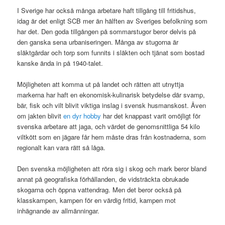
I Sverige har också många arbetare haft tillgång till fritidshus,
idag är det enligt SCB mer än hälften av Sveriges befolkning som
har det. Den goda tillgången på sommarstugor beror delvis på
den ganska sena urbaniseringen. Många av stugorna är
släktgårdar och torp som funnits i släkten och tjänat som bostad
kanske ända in på 1940-talet.
Möjligheten att komma ut på landet och rätten att utnyttja
markerna har haft en ekonomisk-kulinarisk betydelse där svamp,
bär, fisk och vilt blivit viktiga inslag i svensk husmanskost. Även
om jakten blivit
en dyr hobby
har det knappast varit omöjligt för
svenska arbetare att jaga, och värdet de genomsnittliga 54 kilo
viltkött som en jägare får hem måste dras från kostnaderna, som
regionalt kan vara rätt så låga.
Den svenska möjligheten att röra sig i skog och mark beror bland
annat på geografiska förhållanden, de vidsträckta obrukade
skogarna och öppna vattendrag. Men det beror också på
klasskampen, kampen för en värdig fritid, kampen mot
inhägnande av allmänningar.