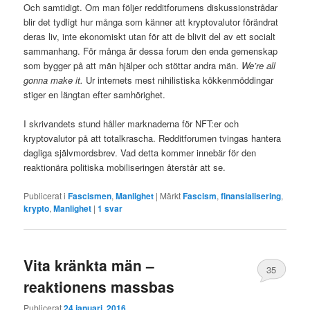
Och samtidigt. Om man följer redditforumens diskussionstrådar
blir det tydligt hur många som känner att kryptovalutor förändrat
deras liv, inte ekonomiskt utan för att de blivit del av ett socialt
sammanhang. För många är dessa forum den enda gemenskap
som bygger på att män hjälper och stöttar andra män.
We’re all
gonna make it.
Ur internets mest nihilistiska kökkenmöddingar
stiger en längtan efter samhörighet.
I skrivandets stund håller marknaderna för NFT:er och
kryptovalutor på att totalkrascha. Redditforumen tvingas hantera
dagliga självmordsbrev. Vad detta kommer innebär för den
reaktionära politiska mobiliseringen återstår att se.
Publicerat i
Fascismen
,
Manlighet
|
Märkt
Fascism
,
finansialisering
,
krypto
,
Manlighet
|
1
svar
Vita kränkta män –
35
reaktionens massbas
Publicerat
24 januari, 2016