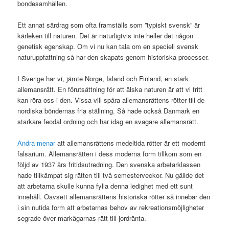
bondesamhällen.
Ett annat särdrag som ofta framställs som ”typiskt svensk” är
kärleken till naturen. Det är naturligtvis inte heller det någon
genetisk egenskap. Om vi nu kan tala om en speciell svensk
naturuppfattning så har den skapats genom historiska processer.
I Sverige har vi, jämte Norge, Island och Finland, en stark
allemansrätt. En förutsättning för att älska naturen är att vi fritt
kan röra oss i den. Vissa vill spåra allemansrättens rötter till de
nordiska böndernas fria ställning. Så hade också Danmark en
starkare feodal ordning och har idag en svagare allemansrätt.
Andra menar
att allemansrättens medeltida rötter är ett modernt
falsarium. Allemansrätten i dess moderna form tillkom som en
följd av 1937 års fritidsutredning. Den svenska arbetarklassen
hade tillkämpat sig rätten till två semesterveckor. Nu gällde det
att arbetarna skulle kunna fylla denna ledighet med ett sunt
innehåll. Oavsett allemansrättens historiska rötter så innebär den
i sin nutida form att arbetarnas behov av rekreationsmöjligheter
segrade över markägarnas rätt till jordränta.