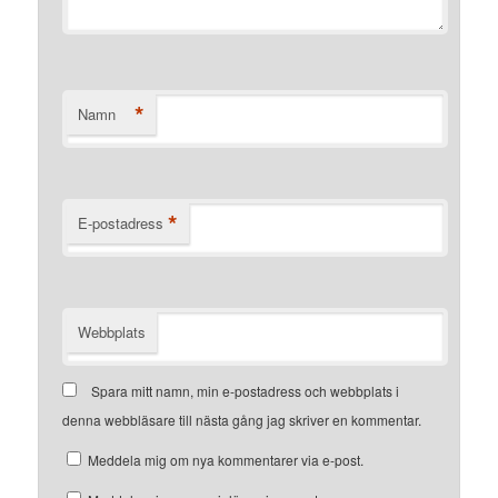
*
Namn
*
E-postadress
Webbplats
Spara mitt namn, min e-postadress och webbplats i
denna webbläsare till nästa gång jag skriver en kommentar.
Meddela mig om nya kommentarer via e-post.