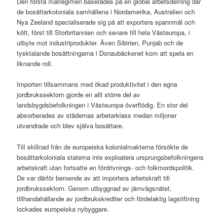
Den första matregimen baserades på en global arbetsdelning där
de bosättarkoloniala samhällena i Nordamerika, Australien och
Nya Zeeland specialiserade sig på att exportera spannmål och
kött, först till Storbritannien och senare till hela Västeuropa, i
utbyte mot industriprodukter. Även Sibirien, Punjab och de
tysktalande bosättningarna i Donaubäckenet kom att spela en
liknande roll.
Importen tillsammans med ökad produktivitet i den egna
jordbrukssektorn gjorde en allt större del av
landsbygdsbefolkningen i Västeuropa överflödig. En stor del
absorberades av städernas arbetarklass medan miljoner
utvandrade och blev själva bosättare.
Till skillnad från de europeiska kolonialmakterna försökte de
bosättarkoloniala staterna inte exploatera ursprungsbefolkningens
arbetskraft utan fortsatte en fördrivnings- och folkmordspolitik.
De var därför beroende av att importera arbetskraft till
jordbrukssektorn. Genom utbyggnad av järnvägsnätet,
tillhandahållande av jordbrukskrediter och fördelaktig lagstiftning
lockades europeiska nybyggare.