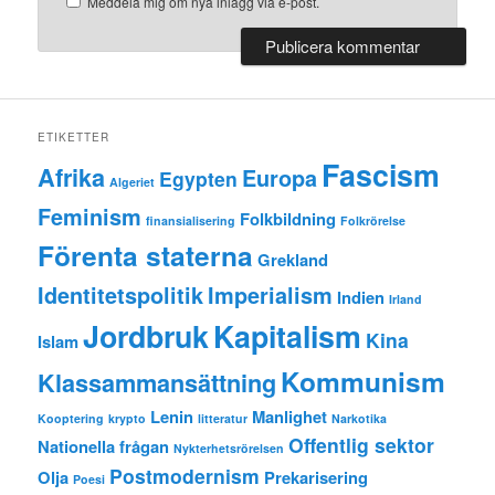
Meddela mig om nya inlägg via e-post.
ETIKETTER
Fascism
Afrika
Europa
Egypten
Algeriet
Feminism
Folkbildning
finansialisering
Folkrörelse
Förenta staterna
Grekland
Identitetspolitik
Imperialism
Indien
Irland
Jordbruk
Kapitalism
Kina
Islam
Kommunism
Klassammansättning
Lenin
Manlighet
Kooptering
krypto
litteratur
Narkotika
Offentlig sektor
Nationella frågan
Nykterhetsrörelsen
Postmodernism
Olja
Prekarisering
Poesi