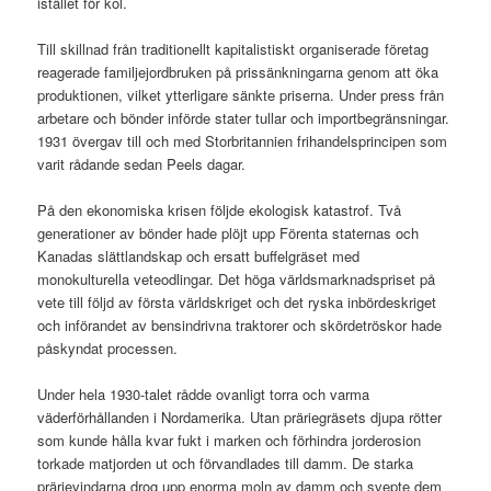
istället för kol.
Till skillnad från traditionellt kapitalistiskt organiserade företag
reagerade familjejordbruken på prissänkningarna genom att öka
produktionen, vilket ytterligare sänkte priserna. Under press från
arbetare och bönder införde stater tullar och importbegränsningar.
1931 övergav till och med Storbritannien frihandelsprincipen som
varit rådande sedan Peels dagar.
På den ekonomiska krisen följde ekologisk katastrof. Två
generationer av bönder hade plöjt upp Förenta staternas och
Kanadas slättlandskap och ersatt buffelgräset med
monokulturella veteodlingar. Det höga världsmarknadspriset på
vete till följd av första världskriget och det ryska inbördeskriget
och införandet av bensindrivna traktorer och skördetröskor hade
påskyndat processen.
Under hela 1930-talet rådde ovanligt torra och varma
väderförhållanden i Nordamerika. Utan präriegräsets djupa rötter
som kunde hålla kvar fukt i marken och förhindra jorderosion
torkade matjorden ut och förvandlades till damm. De starka
prärievindarna drog upp enorma moln av damm och svepte dem