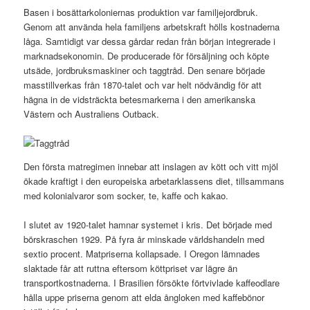
Basen i bosättarkoloniernas produktion var familjejordbruk.
Genom att använda hela familjens arbetskraft hölls kostnaderna
låga. Samtidigt var dessa gårdar redan från början integrerade i
marknadsekonomin. De producerade för försäljning och köpte
utsäde, jordbruksmaskiner och taggtråd. Den senare började
masstillverkas från 1870-talet och var helt nödvändig för att
hägna in de vidsträckta betesmarkerna i den amerikanska
Västern och Australiens Outback.
Den första matregimen innebar att inslagen av kött och vitt mjöl
ökade kraftigt i den europeiska arbetarklassens diet, tillsammans
med kolonialvaror som socker, te, kaffe och kakao.
I slutet av 1920-talet hamnar systemet i kris. Det började med
börskraschen 1929. På fyra år minskade världshandeln med
sextio procent. Matpriserna kollapsade. I Oregon lämnades
slaktade får att ruttna eftersom köttpriset var lägre än
transportkostnaderna. I Brasilien försökte förtvivlade kaffeodlare
hålla uppe priserna genom att elda ångloken med kaffebönor