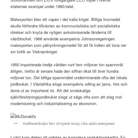
staternas exempel under 1960-talet.
Matexporten blev ett vapen i det kalla kriget. Billiga livsmedel
skulle förhindra tillväxten av kommunistiska och socialistiska
rörelser och knyta de nyligen avkoloniserade länderna till
västblocket. 1966 använde exempelvis Johnsonregeringen
matexporten som påtryckningsmedel för att få Indien att tona ner
sin kritik av Vietnamkriget.
1950 importerade tredje världen runt fem miljoner ton spannmål
årligen, trettio år senare hade den siffran ökat till över hundra
miljoner ton. Det billiga spannmålet underminerade ofta det lokala
jordbruket. I Västafrika slogs exempelvis odling av jams, hirs och
durra ut av importerat ris. Att det småskaliga
självförsörjningsjordbruket slogs ut sågs ofta som ett steg mot
modernisering och industrialisering av ekonomin.
Snabbmatskedjor blev ett typiskt inslag i den andra matregimen
I väst kom dieten att präglas av komplexa produktionskedjor. En