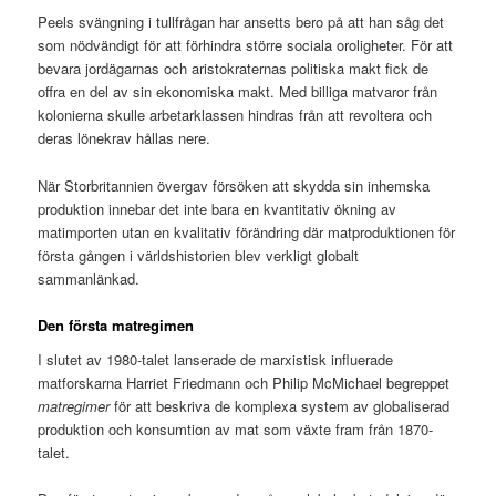
Peels svängning i tullfrågan har ansetts bero på att han såg det
som nödvändigt för att förhindra större sociala oroligheter. För att
bevara jordägarnas och aristokraternas politiska makt fick de
offra en del av sin ekonomiska makt. Med billiga matvaror från
kolonierna skulle arbetarklassen hindras från att revoltera och
deras lönekrav hållas nere.
När Storbritannien övergav försöken att skydda sin inhemska
produktion innebar det inte bara en kvantitativ ökning av
matimporten utan en kvalitativ förändring där matproduktionen för
första gången i världshistorien blev verkligt globalt
sammanlänkad.
Den första matregimen
I slutet av 1980-talet lanserade de marxistisk influerade
matforskarna Harriet Friedmann och Philip McMichael begreppet
matregimer
för att beskriva de komplexa system av globaliserad
produktion och konsumtion av mat som växte fram från 1870-
talet.