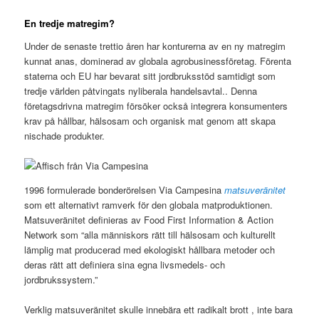
En tredje matregim?
Under de senaste trettio åren har konturerna av en ny matregim
kunnat anas, dominerad av globala agrobusinessföretag. Förenta
staterna och EU har bevarat sitt jordbruksstöd samtidigt som
tredje världen påtvingats nyliberala handelsavtal.. Denna
företagsdrivna matregim försöker också integrera konsumenters
krav på hållbar, hälsosam och organisk mat genom att skapa
nischade produkter.
1996 formulerade bonderörelsen Via Campesina
matsuveränitet
som ett alternativt ramverk för den globala matproduktionen.
Matsuveränitet definieras av Food First Information & Action
Network som “alla människors rätt till hälsosam och kulturellt
lämplig mat producerad med ekologiskt hållbara metoder och
deras rätt att definiera sina egna livsmedels- och
jordbrukssystem.”
Verklig matsuveränitet skulle innebära ett radikalt brott , inte bara