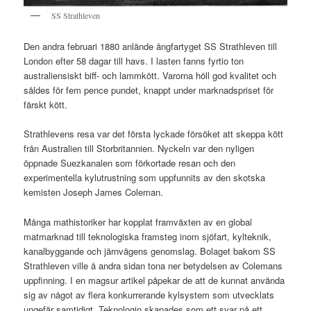
SS Strathleven
Den andra februari 1880 anlände ångfartyget SS Strathleven till
London efter 58 dagar till havs. I lasten fanns fyrtio ton
australiensiskt biff- och lammkött. Varorna höll god kvalitet och
såldes för fem pence pundet, knappt under marknadspriset för
färskt kött.
Strathlevens resa var det första lyckade försöket att skeppa kött
från Australien till Storbritannien. Nyckeln var den nyligen
öppnade Suezkanalen som förkortade resan och den
experimentella kylutrustning som uppfunnits av den skotska
kemisten Joseph James Coleman.
Många mathistoriker har kopplat framväxten av en global
matmarknad till teknologiska framsteg inom sjöfart, kylteknik,
kanalbyggande och järnvägens genomslag. Bolaget bakom SS
Strathleven ville å andra sidan tona ner betydelsen av Colemans
uppfinning. I en magsur artikel påpekar de att de kunnat använda
sig av något av flera konkurrerande kylsystem som utvecklats
ungefär samtidigt. Teknologin skapades som ett svar på ett