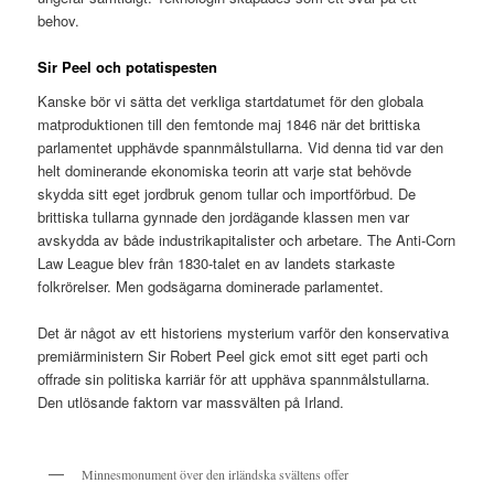
behov.
Sir Peel och potatispesten
Kanske bör vi sätta det verkliga startdatumet för den globala
matproduktionen till den femtonde maj 1846 när det brittiska
parlamentet upphävde spannmålstullarna. Vid denna tid var den
helt dominerande ekonomiska teorin att varje stat behövde
skydda sitt eget jordbruk genom tullar och importförbud. De
brittiska tullarna gynnade den jordägande klassen men var
avskydda av både industrikapitalister och arbetare. The Anti-Corn
Law League blev från 1830-talet en av landets starkaste
folkrörelser. Men godsägarna dominerade parlamentet.
Det är något av ett historiens mysterium varför den konservativa
premiärministern Sir Robert Peel gick emot sitt eget parti och
offrade sin politiska karriär för att upphäva spannmålstullarna.
Den utlösande faktorn var massvälten på Irland.
Minnesmonument över den irländska svältens offer