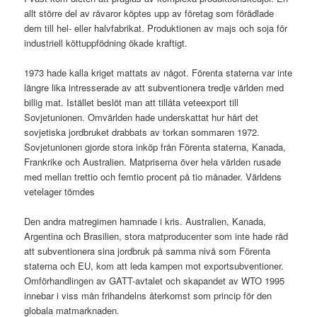
allt större del av råvaror köptes upp av företag som förädlade
dem till hel- eller halvfabrikat. Produktionen av majs och soja för
industriell köttuppfödning ökade kraftigt.
1973 hade kalla kriget mattats av något. Förenta staterna var inte
längre lika intresserade av att subventionera tredje världen med
billig mat. Istället beslöt man att tillåta veteexport till
Sovjetunionen. Omvärlden hade underskattat hur hårt det
sovjetiska jordbruket drabbats av torkan sommaren 1972.
Sovjetunionen gjorde stora inköp från Förenta staterna, Kanada,
Frankrike och Australien. Matpriserna över hela världen rusade
med mellan trettio och femtio procent på tio månader. Världens
vetelager tömdes
Den andra matregimen hamnade i kris. Australien, Kanada,
Argentina och Brasilien, stora matproducenter som inte hade råd
att subventionera sina jordbruk på samma nivå som Förenta
staterna och EU, kom att leda kampen mot exportsubventioner.
Omförhandlingen av GATT-avtalet och skapandet av WTO 1995
innebar i viss mån frihandelns återkomst som princip för den
globala matmarknaden.