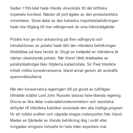
Sedan 1700-talet hade Irlands utvecklats till det brittiska
imperiets kornbod. Nästan all jord ägdes av den protestantiska
minoriteten. Stora delar av den katolska majoritetsbefolkningen
hade inte tillgång till mer odlingsmark än sina köksträdgårdar.
Potatis kan ge stor avkastning på liten odlingsyta och
introduktionen av potatis hade låtit den irländska befolkningen
fördubblas på bara femtio år. Drygt en tredjedel av irländarna åt
nästan uteslutande potatis. När Irland 1845 drabbades av
potatisbladmögel blev följderna katastrofala. Sir Peel försökte
initialt mildra konsekvenserna, bland annat genom att avskaffa
spannmålstullarna.
När den konservativa regeringen föll på grund av tullfrågan
tillträdde istället Lord John Russels laissez-faire-liberala regering.
Drivna av lika delar marknadsfundamentalism och rasistiska
attityder till irländska katoliker avslutade den alla statliga program
för att mildra svälten och vägrade stoppa matexporten från Irland.
Medan en fjärdedel av Irlands befolkning dog i svält eller
tvingades emigrera fortsatte ön hela tiden exportera mat.