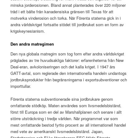
minska jorderosionen. Bland annat planterades över 220 miljoner
träd i ett bälte från kanadensiska gränsen till Texas för att
motverka vinderosion och torka. När Förenta staterna gick in i
andra världskriget fortsatte stödet till jordbruket som en form av
krigskeynesianism.
Den andra matregimen
Den nya globala matregim som tog form efter andra världskriget
präglades av tre huvudsakliga faktorer: erfarenheterna från New
Deal-eran, avkoloniseringen och det kalla kriget. I 1947 års
GATT-avtal, som reglerade den internationella handeln undantogs
jordbruksprodukter från begränsningarna i exportsubventioner och
importtullar.
Förenta staterna subventionerade sina jordbrukare genom
omfattande stödköp. Maten användes som livsmedelsbistånd,
först till Europa som en del av Marshallplanen och senare i allt
större utsträckning i tredje världen. När programmet var som
mest omfattande bestod fyrtio procent av all internationell handel
med vete av amerikanskt livsmedelsbistånd. Japan,
Storbritannien och EU:s föregångare EEC följde Förenta